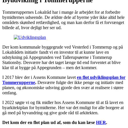
Tommeruppernes Lokalråd har i mange år arbejdet for at forbedre
bymidternes udseende. De ældste dele af byerne yder ikke altid hele
områdets skønhed retfærdighed, og man kan derfor få et forvrænget
billede af, hvor dejligt her ser ud.
Der kom kommunale byggegrude ved Vesterled i Tommerup og på
Lokalrådets initiativ fandt vi en investor til at kunne lave en
udstykning på Appegrunden ved Tallerupsøerne i Tommerup
Stationsby. Desværre har det taget længe tid end forventet at blive
klar til at bygge på Appegrunden – men det kommer.
I 2017 blev der i Assens Kommune lavet
en flot udviklingsplan for
Tommerupperne
.
Desværre fulgte der ikke penge og initiativ med
planen, og økonomiske udsving gjorde den svær at realisere i større
omfang.
I 2022 søgte vi og fik midler hos Assens Kommune til at få lavet en
byarkitektplan for bymidterne. Her var det muligt for alle borgere at
gå med på byvandring og give gode råd til arkitekten.
Det kom der en flot plan ud af, som du kan læse
HER
.