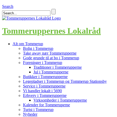
Search
Tommeruppernes Lokalråd
Alt om Tommerup
Bolig i Tommerup
Take away nær Tommerupperne
Gode grunde til at bo i Tommerup
Foreninger i Tommerup
Traditioner i Tommerupperne
Jul i Tommerupperne
Butikker i Tommerupperne
Legepladser i Tommerup og Tommerup Stationsby
Service i Tommerupperne
Vi handler lokalt i 5690
Erhverv i Tommerupperne
Virksomheder i Tommerupperne
Kalender for Tommeruperne
Turist i Tommerup
Nyheder