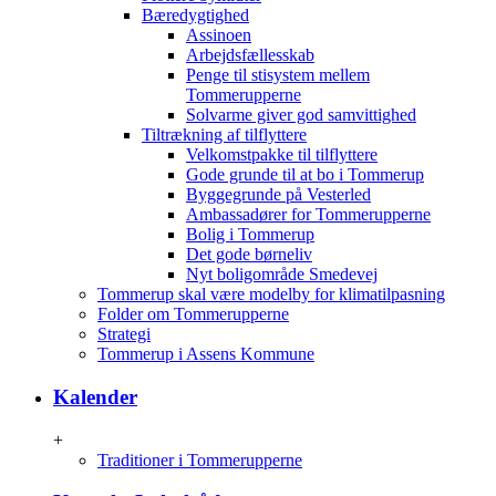
Bæredygtighed
Assinoen
Arbejdsfællesskab
Penge til stisystem mellem
Tommerupperne
Solvarme giver god samvittighed
Tiltrækning af tilflyttere
Velkomstpakke til tilflyttere
Gode grunde til at bo i Tommerup
Byggegrunde på Vesterled
Ambassadører for Tommerupperne
Bolig i Tommerup
Det gode børneliv
Nyt boligområde Smedevej
Tommerup skal være modelby for klimatilpasning
Folder om Tommerupperne
Strategi
Tommerup i Assens Kommune
Kalender
+
Traditioner i Tommerupperne