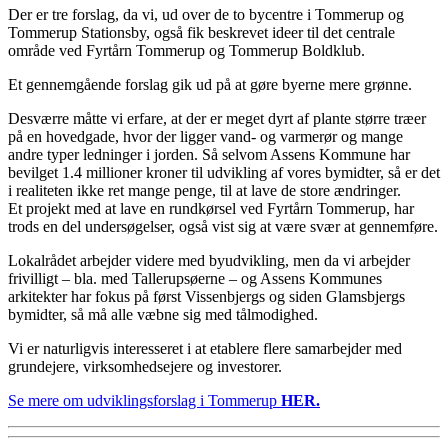
Der er tre forslag, da vi, ud over de to bycentre i Tommerup og
Tommerup Stationsby, også fik beskrevet ideer til det centrale
område ved Fyrtårn Tommerup og Tommerup Boldklub.
Et gennemgående forslag gik ud på at gøre byerne mere grønne.
Desværre måtte vi erfare, at der er meget dyrt af plante større træer
på en hovedgade, hvor der ligger vand- og varmerør og mange
andre typer ledninger i jorden. Så selvom Assens Kommune har
bevilget 1.4 millioner kroner til udvikling af vores bymidter, så er det
i realiteten ikke ret mange penge, til at lave de store ændringer.
Et projekt med at lave en rundkørsel ved Fyrtårn Tommerup, har
trods en del undersøgelser, også vist sig at være svær at gennemføre.
Lokalrådet arbejder videre med byudvikling, men da vi arbejder
frivilligt – bla. med Tallerupsøerne – og Assens Kommunes
arkitekter har fokus på først Vissenbjergs og siden Glamsbjergs
bymidter, så må alle væbne sig med tålmodighed.
Vi er naturligvis interesseret i at etablere flere samarbejder med
grundejere, virksomhedsejere og investorer.
Se mere om udviklingsforslag i Tommerup
HER.