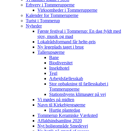
Erhverv i Tommerupperne
Virksomheder i Tommerupperne
Kalender for Tommeruperne
Turist i Tommerup
Nyheder
Første festival i Tommerup: En dag fyldt med
sjov, musik og mad
Lokalrådsformand får helte-pris
Ny legeplads taget i brug
Tallerupsøerne
Bane
Biodiversitet
Insekthotel
Tegl
Arbejdsfællesskab
Stor opbakning til fællesskabet i
Tommerupperne
Stationsbyens klimasøer på vej
Vi mødes på midten
Navn til Kirkebjergsøerne
Hurtig plantedag
Tommerup Keramiske Værksted
Affaldsindsamling 2020
Nyt boligområde Smedevej