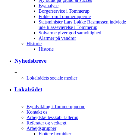
Ny butik på grund af succes
Byanalyse
Borgerservice i Tommerup
Folder om Tommerupperne
Statsminister Lars Løkke Rasmussen indviede
ude-klasseværelse i Tommerup
Solvarme giver god samvittighed
Alarmer på vandrør
Historie
Historie
Nyhedsbreve
+
Lokalrådets sociale medier
Lokalrådet
+
Byudvikling i Tommerupperne
Kontakt os
Arbejdsfællesskab Tallerup
Referater og vedtægt
Arbejdsgrupper
Flottere bymidter