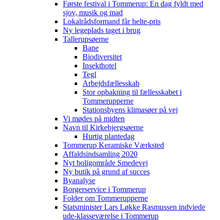
Første festival i Tommerup: En dag fyldt med
sjov, musik og mad
Lokalrådsformand får helte-pris
Ny legeplads taget i brug
Tallerupsøerne
Bane
Biodiversitet
Insekthotel
Tegl
Arbejdsfællesskab
Stor opbakning til fællesskabet i
Tommerupperne
Stationsbyens klimasøer på vej
Vi mødes på midten
Navn til Kirkebjergsøerne
Hurtig plantedag
Tommerup Keramiske Værksted
Affaldsindsamling 2020
Nyt boligområde Smedevej
Ny butik på grund af succes
Byanalyse
Borgerservice i Tommerup
Folder om Tommerupperne
Statsminister Lars Løkke Rasmussen indviede
ude-klasseværelse i Tommerup