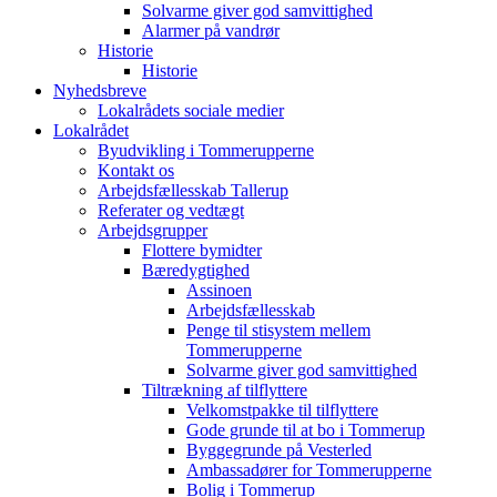
Solvarme giver god samvittighed
Alarmer på vandrør
Historie
Historie
Nyhedsbreve
Lokalrådets sociale medier
Lokalrådet
Byudvikling i Tommerupperne
Kontakt os
Arbejdsfællesskab Tallerup
Referater og vedtægt
Arbejdsgrupper
Flottere bymidter
Bæredygtighed
Assinoen
Arbejdsfællesskab
Penge til stisystem mellem
Tommerupperne
Solvarme giver god samvittighed
Tiltrækning af tilflyttere
Velkomstpakke til tilflyttere
Gode grunde til at bo i Tommerup
Byggegrunde på Vesterled
Ambassadører for Tommerupperne
Bolig i Tommerup