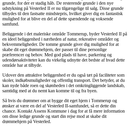
grunde, for der er stadig håb. De resterende grunde i den nye
udstykning på Vesterled II er nu tilgængelige til salg. Disse grunde
tilbydes til den fastsatte mindstepris, hvilket giver dig en fantastisk
mulighed for at blive en del af dette spændende og voksende
samfund.
Beliggende i det maleriske område Tommerup, byder Vesterled II på
en ideel beliggenhed i nærheden af ​​natur, rekreative områder og
bekvemmeligheder. De tomme grunde giver dig mulighed for at
skabe dit eget drømmehjem, der passer til dine personlige
præferencer og behov. Med god plads til have, parkering og
udendørsaktiviteter kan du virkelig udnytte det bedste af hvad dette
område har at tilbyde.
Udover den attraktive beliggenhed er du også tæt på faciliteter som
skoler, indkøbsmuligheder og offentlig transport. Det betyder, at du
kan nyde både roen og skønheden i det omkringliggende landskab,
samtidig med at du nemt kan komme til og fra byen.
Så hvis du drømmer om at bygge dit eget hjem i Tommerup og
ønsker at være en del af Vesterled II-samfundet, så er dette din
chance. Kontakt Assens Kommune i dag for at få mere information
om disse ledige grunde og start din rejse mod at skabe dit
drømmehjem på Vesterled.