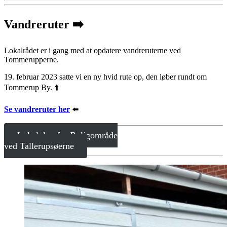
Vandreruter ➡️
Lokalrådet er i gang med at opdatere vandreruterne ved
Tommerupperne.
19. februar 2023 satte vi en ny hvid rute op, den løber rundt om
Tommerup By. ⬆️
Se vandreruter her
⬅️
Lokalplan for Boligområde
ved Tallerupsøerne