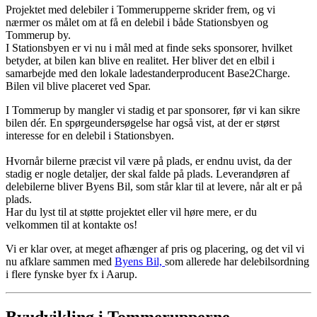
Projektet med delebiler i Tommerupperne skrider frem, og vi
nærmer os målet om at få en delebil i både Stationsbyen og
Tommerup by.
I Stationsbyen er vi nu i mål med at finde seks sponsorer, hvilket
betyder, at bilen kan blive en realitet. Her bliver det en elbil i
samarbejde med den lokale ladestanderproducent Base2Charge.
Bilen vil blive placeret ved Spar.
I Tommerup by mangler vi stadig et par sponsorer, før vi kan sikre
bilen dér. En spørgeundersøgelse har også vist, at der er størst
interesse for en delebil i Stationsbyen.
Hvornår bilerne præcist vil være på plads, er endnu uvist, da der
stadig er nogle detaljer, der skal falde på plads. Leverandøren af
delebilerne bliver Byens Bil, som står klar til at levere, når alt er på
plads.
Har du lyst til at støtte projektet eller vil høre mere, er du
velkommen til at kontakte os!
Vi er klar over, at meget afhænger af pris og placering, og det vil vi
nu afklare sammen med
Byens Bil,
som allerede har delebilsordning
i flere fynske byer fx i Aarup.
Byudvikling i Tommerupperne