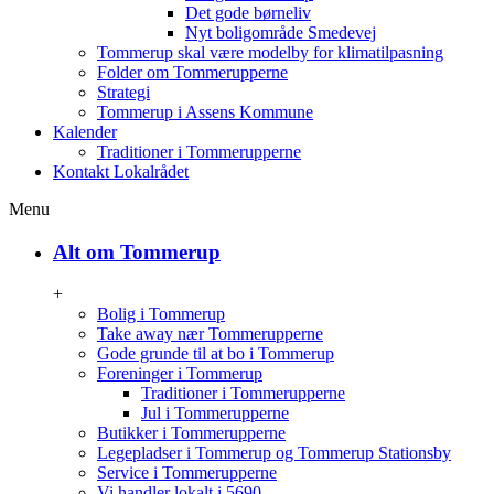
Det gode børneliv
Nyt boligområde Smedevej
Tommerup skal være modelby for klimatilpasning
Folder om Tommerupperne
Strategi
Tommerup i Assens Kommune
Kalender
Traditioner i Tommerupperne
Kontakt Lokalrådet
Menu
Alt om Tommerup
+
Bolig i Tommerup
Take away nær Tommerupperne
Gode grunde til at bo i Tommerup
Foreninger i Tommerup
Traditioner i Tommerupperne
Jul i Tommerupperne
Butikker i Tommerupperne
Legepladser i Tommerup og Tommerup Stationsby
Service i Tommerupperne
Vi handler lokalt i 5690