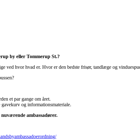
merup by eller Tommerup St.?
ige ved hvor hvad er. Hvor er den bedste frisør, tandlæge og vinduespu
 bussen?
den et par gange om året.
 gavekurv og informationsmateriale.
de nuværende ambassadører.
e/landsbyambassadoerordning/