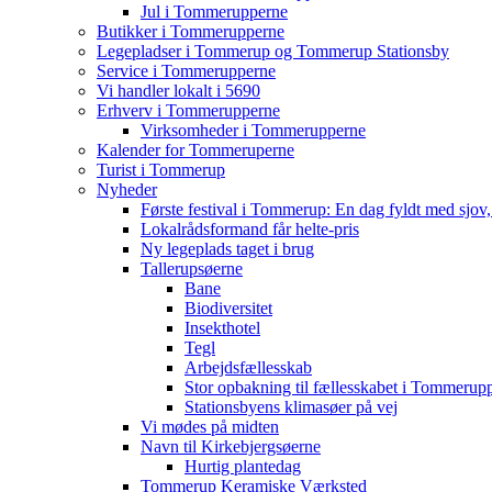
Jul i Tommerupperne
Butikker i Tommerupperne
Legepladser i Tommerup og Tommerup Stationsby
Service i Tommerupperne
Vi handler lokalt i 5690
Erhverv i Tommerupperne
Virksomheder i Tommerupperne
Kalender for Tommeruperne
Turist i Tommerup
Nyheder
Første festival i Tommerup: En dag fyldt med sjo
Lokalrådsformand får helte-pris
Ny legeplads taget i brug
Tallerupsøerne
Bane
Biodiversitet
Insekthotel
Tegl
Arbejdsfællesskab
Stor opbakning til fællesskabet i Tommerup
Stationsbyens klimasøer på vej
Vi mødes på midten
Navn til Kirkebjergsøerne
Hurtig plantedag
Tommerup Keramiske Værksted