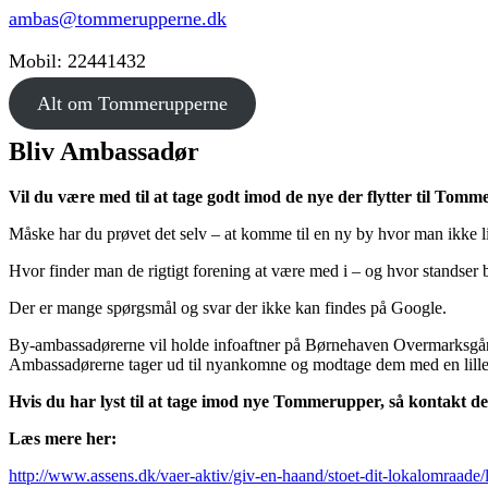
ambas@tommerupperne.dk
Mobil: 22441432
Alt om Tommerupperne
Bliv Ambassadør
Vil du være med til at tage godt imod de nye der flytter til Tom
Måske har du prøvet det selv – at komme til en ny by hvor man ikke l
Hvor finder man de rigtigt forening at være med i – og hvor standser
Der er mange spørgsmål og svar der ikke kan findes på Google.
By-ambassadørerne vil holde infoaftner på Børnehaven Overmarksgår
Ambassadørerne tager ud til nyankomne og modtage dem med en lille
Hvis du har lyst til at tage imod nye Tommerupper, så kontakt 
Læs mere her:
http://www.assens.dk/vaer-aktiv/giv-en-haand/stoet-dit-lokalomraad