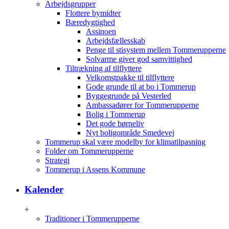
Arbejdsgrupper
Flottere bymidter
Bæredygtighed
Assinoen
Arbejdsfællesskab
Penge til stisystem mellem Tommerupperne
Solvarme giver god samvittighed
Tiltrækning af tilflyttere
Velkomstpakke til tilflyttere
Gode grunde til at bo i Tommerup
Byggegrunde på Vesterled
Ambassadører for Tommerupperne
Bolig i Tommerup
Det gode børneliv
Nyt boligområde Smedevej
Tommerup skal være modelby for klimatilpasning
Folder om Tommerupperne
Strategi
Tommerup i Assens Kommune
Kalender
+
Traditioner i Tommerupperne