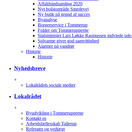
Affaldsindsamling 2020
Nyt boligområde Smedevej
Ny butik på grund af succes
Byanalyse
Borgerservice i Tommerup
Folder om Tommerupperne
Statsminister Lars Løkke Rasmussen indviede ude
Solvarme giver god samvittighed
Alarmer på vandrør
Historie
Historie
Nyhedsbreve
+
Lokalrådets sociale medier
Lokalrådet
+
Byudvikling i Tommerupperne
Kontakt os
Arbejdsfællesskab Tallerup
Referater og vedtægt