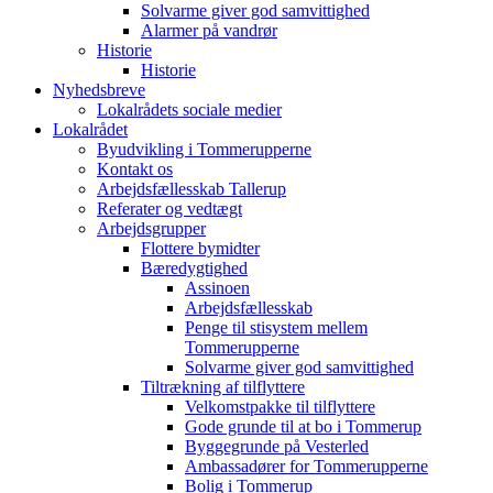
Solvarme giver god samvittighed
Alarmer på vandrør
Historie
Historie
Nyhedsbreve
Lokalrådets sociale medier
Lokalrådet
Byudvikling i Tommerupperne
Kontakt os
Arbejdsfællesskab Tallerup
Referater og vedtægt
Arbejdsgrupper
Flottere bymidter
Bæredygtighed
Assinoen
Arbejdsfællesskab
Penge til stisystem mellem
Tommerupperne
Solvarme giver god samvittighed
Tiltrækning af tilflyttere
Velkomstpakke til tilflyttere
Gode grunde til at bo i Tommerup
Byggegrunde på Vesterled
Ambassadører for Tommerupperne
Bolig i Tommerup