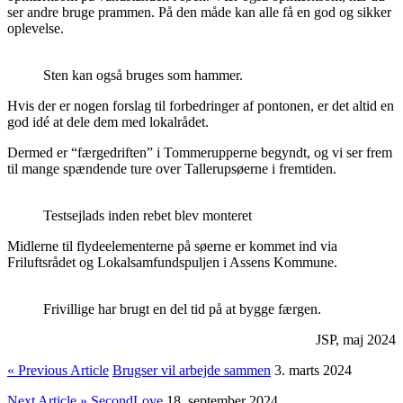
ser andre bruge prammen. På den måde kan alle få en god og sikker
oplevelse.
Sten kan også bruges som hammer.
Hvis der er nogen forslag til forbedringer af pontonen, er det altid en
god idé at dele dem med lokalrådet.
Dermed er “færgedriften” i Tommerupperne begyndt, og vi ser frem
til mange spændende ture over Tallerupsøerne i fremtiden.
Testsejlads inden rebet blev monteret
Midlerne til flydeelementerne på søerne er kommet ind via
Friluftsrådet og Lokalsamfundspuljen i Assens Kommune.
Frivillige har brugt en del tid på at bygge færgen.
JSP, maj 2024
« Previous Article
Brugser vil arbejde sammen
3. marts 2024
Next Article »
SecondLove
18. september 2024