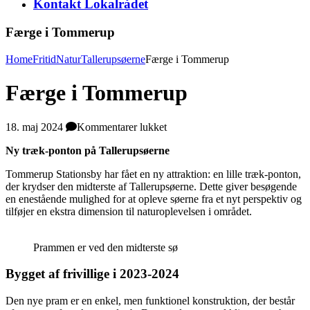
Kontakt Lokalrådet
Færge i Tommerup
Home
Fritid
Natur
Tallerupsøerne
Færge i Tommerup
Færge i Tommerup
til
18. maj 2024
Kommentarer lukket
Færge
Ny træk-ponton på Tallerupsøerne
i
Tommerup
Tommerup Stationsby har fået en ny attraktion: en lille træk-ponton,
der krydser den midterste af Tallerupsøerne. Dette giver besøgende
en enestående mulighed for at opleve søerne fra et nyt perspektiv og
tilføjer en ekstra dimension til naturoplevelsen i området.
Prammen er ved den midterste sø
Bygget af frivillige i 2023-2024
Den nye pram er en enkel, men funktionel konstruktion, der består