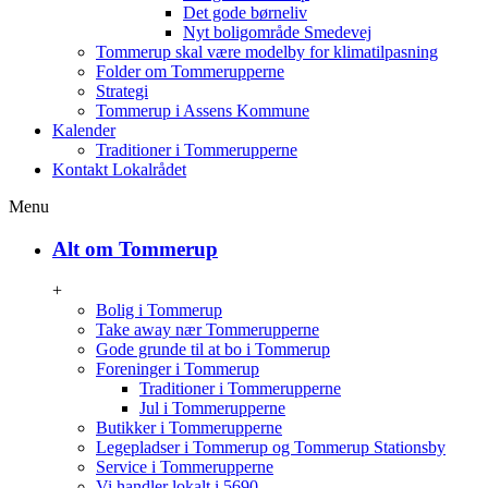
Det gode børneliv
Nyt boligområde Smedevej
Tommerup skal være modelby for klimatilpasning
Folder om Tommerupperne
Strategi
Tommerup i Assens Kommune
Kalender
Traditioner i Tommerupperne
Kontakt Lokalrådet
Menu
Alt om Tommerup
+
Bolig i Tommerup
Take away nær Tommerupperne
Gode grunde til at bo i Tommerup
Foreninger i Tommerup
Traditioner i Tommerupperne
Jul i Tommerupperne
Butikker i Tommerupperne
Legepladser i Tommerup og Tommerup Stationsby
Service i Tommerupperne
Vi handler lokalt i 5690