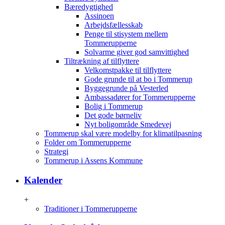
Bæredygtighed
Assinoen
Arbejdsfællesskab
Penge til stisystem mellem
Tommerupperne
Solvarme giver god samvittighed
Tiltrækning af tilflyttere
Velkomstpakke til tilflyttere
Gode grunde til at bo i Tommerup
Byggegrunde på Vesterled
Ambassadører for Tommerupperne
Bolig i Tommerup
Det gode børneliv
Nyt boligområde Smedevej
Tommerup skal være modelby for klimatilpasning
Folder om Tommerupperne
Strategi
Tommerup i Assens Kommune
Kalender
+
Traditioner i Tommerupperne