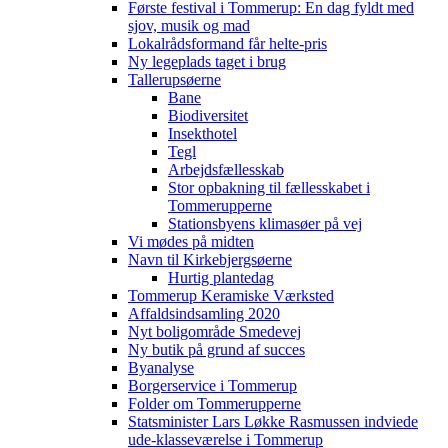
Første festival i Tommerup: En dag fyldt med
sjov, musik og mad
Lokalrådsformand får helte-pris
Ny legeplads taget i brug
Tallerupsøerne
Bane
Biodiversitet
Insekthotel
Tegl
Arbejdsfællesskab
Stor opbakning til fællesskabet i
Tommerupperne
Stationsbyens klimasøer på vej
Vi mødes på midten
Navn til Kirkebjergsøerne
Hurtig plantedag
Tommerup Keramiske Værksted
Affaldsindsamling 2020
Nyt boligområde Smedevej
Ny butik på grund af succes
Byanalyse
Borgerservice i Tommerup
Folder om Tommerupperne
Statsminister Lars Løkke Rasmussen indviede
ude-klasseværelse i Tommerup