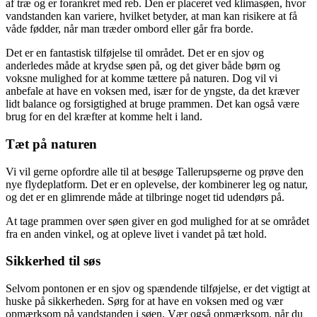
af træ og er forankret med reb. Den er placeret ved klimasøen, hvor
vandstanden kan variere, hvilket betyder, at man kan risikere at få
våde fødder, når man træder ombord eller går fra borde.
Det er en fantastisk tilføjelse til området. Det er en sjov og
anderledes måde at krydse søen på, og det giver både børn og
voksne mulighed for at komme tættere på naturen. Dog vil vi
anbefale at have en voksen med, især for de yngste, da det kræver
lidt balance og forsigtighed at bruge prammen. Det kan også være
brug for en del kræfter at komme helt i land.
Tæt på naturen
Vi vil gerne opfordre alle til at besøge Tallerupsøerne og prøve den
nye flydeplatform. Det er en oplevelse, der kombinerer leg og natur,
og det er en glimrende måde at tilbringe noget tid udendørs på.
At tage prammen over søen giver en god mulighed for at se området
fra en anden vinkel, og at opleve livet i vandet på tæt hold.
Sikkerhed til søs
Selvom pontonen er en sjov og spændende tilføjelse, er det vigtigt at
huske på sikkerheden. Sørg for at have en voksen med og vær
opmærksom på vandstanden i søen. Vær også opmærksom, når du