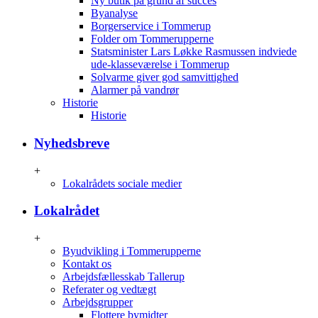
Ny butik på grund af succes
Byanalyse
Borgerservice i Tommerup
Folder om Tommerupperne
Statsminister Lars Løkke Rasmussen indviede
ude-klasseværelse i Tommerup
Solvarme giver god samvittighed
Alarmer på vandrør
Historie
Historie
Nyhedsbreve
+
Lokalrådets sociale medier
Lokalrådet
+
Byudvikling i Tommerupperne
Kontakt os
Arbejdsfællesskab Tallerup
Referater og vedtægt
Arbejdsgrupper
Flottere bymidter