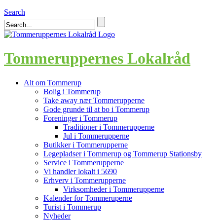
Search
Tommeruppernes Lokalråd
Alt om Tommerup
Bolig i Tommerup
Take away nær Tommerupperne
Gode grunde til at bo i Tommerup
Foreninger i Tommerup
Traditioner i Tommerupperne
Jul i Tommerupperne
Butikker i Tommerupperne
Legepladser i Tommerup og Tommerup Stationsby
Service i Tommerupperne
Vi handler lokalt i 5690
Erhverv i Tommerupperne
Virksomheder i Tommerupperne
Kalender for Tommeruperne
Turist i Tommerup
Nyheder