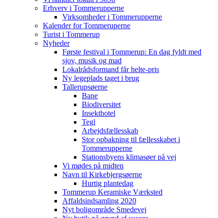
Erhverv i Tommerupperne
Virksomheder i Tommerupperne
Kalender for Tommeruperne
Turist i Tommerup
Nyheder
Første festival i Tommerup: En dag fyldt med
sjov, musik og mad
Lokalrådsformand får helte-pris
Ny legeplads taget i brug
Tallerupsøerne
Bane
Biodiversitet
Insekthotel
Tegl
Arbejdsfællesskab
Stor opbakning til fællesskabet i
Tommerupperne
Stationsbyens klimasøer på vej
Vi mødes på midten
Navn til Kirkebjergsøerne
Hurtig plantedag
Tommerup Keramiske Værksted
Affaldsindsamling 2020
Nyt boligområde Smedevej