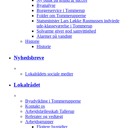
Ny butik på grund af succes
Byanalyse
Borgerservice i Tommerup
Folder om Tommerupperne
Statsminister Lars Løkke Rasmussen indviede
ude-klasseværelse i Tommerup
Solvarme giver god samvittighed
Alarmer på vandrør
Historie
Historie
Nyhedsbreve
+
Lokalrådets sociale medier
Lokalrådet
+
Byudvikling i Tommerupperne
Kontakt os
Arbejdsfællesskab Tallerup
Referater og vedtægt
Arbejdsgrupper
Flottere bymidter