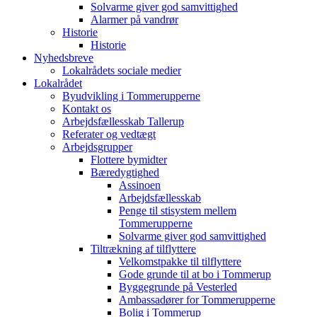
Solvarme giver god samvittighed
Alarmer på vandrør
Historie
Historie
Nyhedsbreve
Lokalrådets sociale medier
Lokalrådet
Byudvikling i Tommerupperne
Kontakt os
Arbejdsfællesskab Tallerup
Referater og vedtægt
Arbejdsgrupper
Flottere bymidter
Bæredygtighed
Assinoen
Arbejdsfællesskab
Penge til stisystem mellem
Tommerupperne
Solvarme giver god samvittighed
Tiltrækning af tilflyttere
Velkomstpakke til tilflyttere
Gode grunde til at bo i Tommerup
Byggegrunde på Vesterled
Ambassadører for Tommerupperne
Bolig i Tommerup