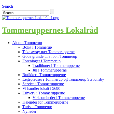
Search
Tommeruppernes Lokalråd
Alt om Tommerup
Bolig i Tommerup
Take away nær Tommerupperne
Gode grunde til at bo i Tommerup
Foreninger i Tommerup
Traditioner i Tommerupperne
Jul i Tommerupperne
Butikker i Tommerupperne
Legepladser i Tommerup og Tommerup Stationsby
Service i Tommerupperne
Vi handler lokalt i 5690
Erhverv i Tommerupperne
Virksomheder i Tommerupperne
Kalender for Tommeruperne
Turist i Tommerup
Nyheder