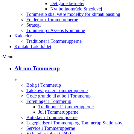
Det gode børneliv
Nyt boligområde Smedevej
Tommerup skal være modelby for klimatilpasning
Folder om Tommerupperne
Strategi
Tommerup i Assens Kommune
Kalender
Traditioner i Tommerupperne
Kontakt Lokalrådet
Menu
Alt om Tommerup
+
Bolig i Tommerup
Take away nær Tommerupperne
Gode grunde til at bo i Tommerup
Foreninger i Tommerup
Traditioner i Tommerupperne
Jul i Tommerupperne
Butikker i Tommerupperne
Legepladser i Tommerup og Tommerup Stationsby
Service i Tommerupperne
Vi handler lokalt i 5690