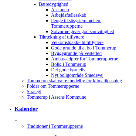
Bæredygtighed
Assinoen
Arbejdsfællesskab
Penge til stisystem mellem
Tommerupperne
Solvarme giver god samvittighed
Tiltrækning af tilflyttere
Velkomstpakke til tilflyttere
Gode grunde til at bo i Tommerup
Byggegrunde på Vesterled
Ambassadører for Tommerupperne
Bolig i Tommerup
Det gode børneliv
Nyt boligområde Smedevej
Tommerup skal være modelby for klimatilpasning
Folder om Tommerupperne
Strategi
Tommerup i Assens Kommune
Kalender
+
Traditioner i Tommerupperne