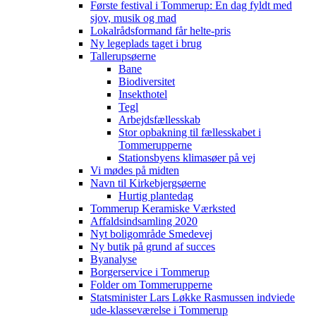
Første festival i Tommerup: En dag fyldt med
sjov, musik og mad
Lokalrådsformand får helte-pris
Ny legeplads taget i brug
Tallerupsøerne
Bane
Biodiversitet
Insekthotel
Tegl
Arbejdsfællesskab
Stor opbakning til fællesskabet i
Tommerupperne
Stationsbyens klimasøer på vej
Vi mødes på midten
Navn til Kirkebjergsøerne
Hurtig plantedag
Tommerup Keramiske Værksted
Affaldsindsamling 2020
Nyt boligområde Smedevej
Ny butik på grund af succes
Byanalyse
Borgerservice i Tommerup
Folder om Tommerupperne
Statsminister Lars Løkke Rasmussen indviede
ude-klasseværelse i Tommerup