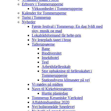
Erhverv i Tommerupperne
Virksomheder i Tommerupperne
Kalender for Tommeruperne
Turist i Tommerup
Nyheder
Første festival i Tommerup: En dag fyldt med
sjov, musik og mad
Lokalrådsformand får helte-pris
Ny legeplads taget i brug
Tallerupsøerne
Bane
Biodiversitet
Insekthotel
Tegl
Arbejdsfællesskab
Stor opbakning til fællesskabet i
Tommerupperne
Stationsbyens klimasøer på vej
Vi mødes på midten
Navn til Kirkebjergsøerne
Hurtig plantedag
Tommerup Keramiske Værksted
Affaldsindsamling 2020
Nyt boligområde Smedevej