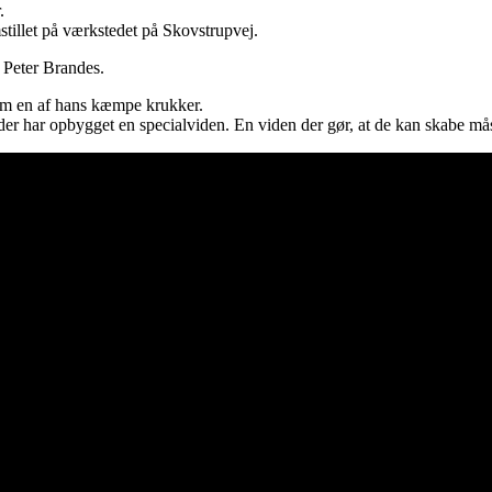
.
stillet på værkstedet på Skovstrupvej.
 Peter Brandes.
 om en af hans kæmpe krukker.
er har opbygget en specialviden. En viden der gør, at de kan skabe måsk