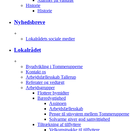
Alarmer på vandrør
Historie
Historie
Nyhedsbreve
+
Lokalrådets sociale medier
Lokalrådet
+
Byudvikling i Tommerupperne
Kontakt os
Arbejdsfællesskab Tallerup
Referater og vedtægt
Arbejdsgrupper
Flottere bymidter
Bæredygtighed
Assinoen
Arbejdsfællesskab
Penge til stisystem mellem Tommerupperne
Solvarme giver god samvittighed
Tiltrækning af tilflyttere
Velkomstpakke til tilflyttere