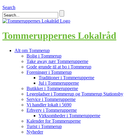
Search
Tommeruppernes Lokalråd
Alt om Tommerup
Bolig i Tommerup
Take away nær Tommerupperne
Gode grunde til at bo i Tommerup
Foreninger i Tommerup
Traditioner i Tommerupperne
Jul i Tommerupperne
Butikker i Tommerupperne
Legepladser i Tommerup og Tommerup Stationsby
Service i Tommerupperne
Vi handler lokalt i 5690
Erhverv i Tommerupperne
Virksomheder i Tommerupperne
Kalender for Tommeruperne
Turist i Tommerup
Nyheder