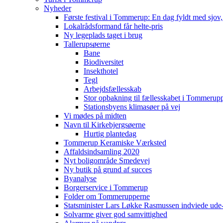
Nyheder
Første festival i Tommerup: En dag fyldt med sjo
Lokalrådsformand får helte-pris
Ny legeplads taget i brug
Tallerupsøerne
Bane
Biodiversitet
Insekthotel
Tegl
Arbejdsfællesskab
Stor opbakning til fællesskabet i Tommerup
Stationsbyens klimasøer på vej
Vi mødes på midten
Navn til Kirkebjergsøerne
Hurtig plantedag
Tommerup Keramiske Værksted
Affaldsindsamling 2020
Nyt boligområde Smedevej
Ny butik på grund af succes
Byanalyse
Borgerservice i Tommerup
Folder om Tommerupperne
Statsminister Lars Løkke Rasmussen indviede ude
Solvarme giver god samvittighed