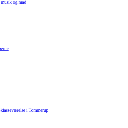
v, musik og mad
perne
-klasseværelse i Tommerup