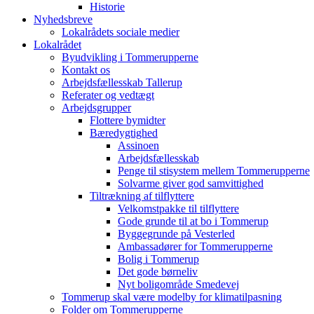
Historie
Nyhedsbreve
Lokalrådets sociale medier
Lokalrådet
Byudvikling i Tommerupperne
Kontakt os
Arbejdsfællesskab Tallerup
Referater og vedtægt
Arbejdsgrupper
Flottere bymidter
Bæredygtighed
Assinoen
Arbejdsfællesskab
Penge til stisystem mellem Tommerupperne
Solvarme giver god samvittighed
Tiltrækning af tilflyttere
Velkomstpakke til tilflyttere
Gode grunde til at bo i Tommerup
Byggegrunde på Vesterled
Ambassadører for Tommerupperne
Bolig i Tommerup
Det gode børneliv
Nyt boligområde Smedevej
Tommerup skal være modelby for klimatilpasning
Folder om Tommerupperne