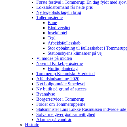
Første festival i Tommerup: En dag fyldt med sjo
Lokalrådsformand får helte-pris
Ny legeplads taget i brug
Tallerupsøerne
Bane
Biodiversitet
Insekthotel
Tegl
Arbejdsfællesskab
Stor opbakning til fællesskabet i Tommerup
Stationsbyens klimasøer på vej
Vi mødes på midten
Navn til Kirkebjergsøerne
Hurtig plantedag
Tommerup Keramiske Værksted
Affaldsindsamling 2020
Nyt boligområde Smedevej
Ny butik på grund af succes
Byanalyse
Borgerservice i Tommerup
Folder om Tommerupperne
Statsminister Lars Løkke Rasmussen indviede ude
Solvarme giver god samvittighed
Alarmer på vandrør
Historie