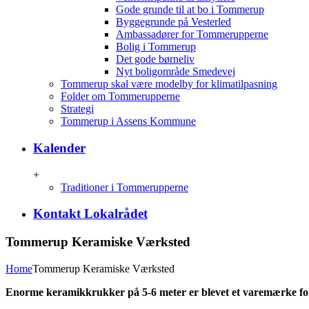
Gode grunde til at bo i Tommerup
Byggegrunde på Vesterled
Ambassadører for Tommerupperne
Bolig i Tommerup
Det gode børneliv
Nyt boligområde Smedevej
Tommerup skal være modelby for klimatilpasning
Folder om Tommerupperne
Strategi
Tommerup i Assens Kommune
Kalender
+
Traditioner i Tommerupperne
Kontakt Lokalrådet
Tommerup Keramiske Værksted
Home
Tommerup Keramiske Værksted
Enorme keramikkrukker på 5-6 meter er blevet et varemærke 