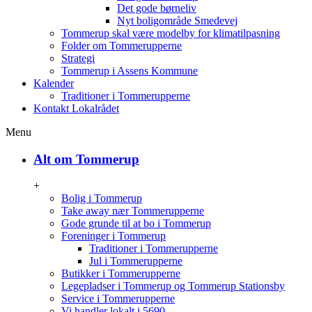
Det gode børneliv
Nyt boligområde Smedevej
Tommerup skal være modelby for klimatilpasning
Folder om Tommerupperne
Strategi
Tommerup i Assens Kommune
Kalender
Traditioner i Tommerupperne
Kontakt Lokalrådet
Menu
Alt om Tommerup
+
Bolig i Tommerup
Take away nær Tommerupperne
Gode grunde til at bo i Tommerup
Foreninger i Tommerup
Traditioner i Tommerupperne
Jul i Tommerupperne
Butikker i Tommerupperne
Legepladser i Tommerup og Tommerup Stationsby
Service i Tommerupperne
Vi handler lokalt i 5690