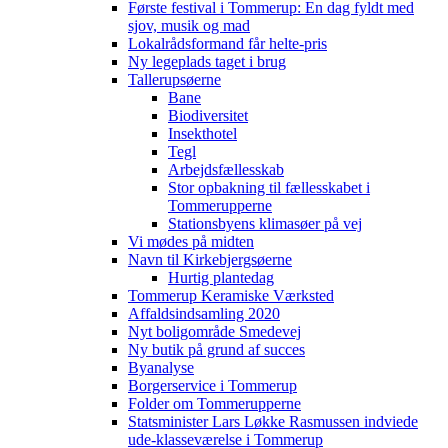
Første festival i Tommerup: En dag fyldt med
sjov, musik og mad
Lokalrådsformand får helte-pris
Ny legeplads taget i brug
Tallerupsøerne
Bane
Biodiversitet
Insekthotel
Tegl
Arbejdsfællesskab
Stor opbakning til fællesskabet i
Tommerupperne
Stationsbyens klimasøer på vej
Vi mødes på midten
Navn til Kirkebjergsøerne
Hurtig plantedag
Tommerup Keramiske Værksted
Affaldsindsamling 2020
Nyt boligområde Smedevej
Ny butik på grund af succes
Byanalyse
Borgerservice i Tommerup
Folder om Tommerupperne
Statsminister Lars Løkke Rasmussen indviede
ude-klasseværelse i Tommerup