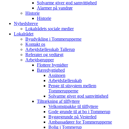
Solvarme giver god samvittighed
Alarmer på vandrør
Historie
Historie
Nyhedsbreve
Lokalrådets sociale medier
Lokalrådet
Byudvikling i Tommerupperne
Kontakt os
Arbejdsfællesskab Tallerup
Referater og vedtægt
Arbejdsgrupper
Flottere bymidter
Bæredygtighed
Assinoen
Arbejdsfællesskab
Penge til stisystem mellem
Tommerupperne
Solvarme giver god samvittighed
Tiltrækning af tilflyttere
Velkomstpakke til tilflyttere
Gode grunde til at bo i Tommerup
Byggegrunde på Vesterled
Ambassadører for Tommerupperne
Bolig i Tommerup