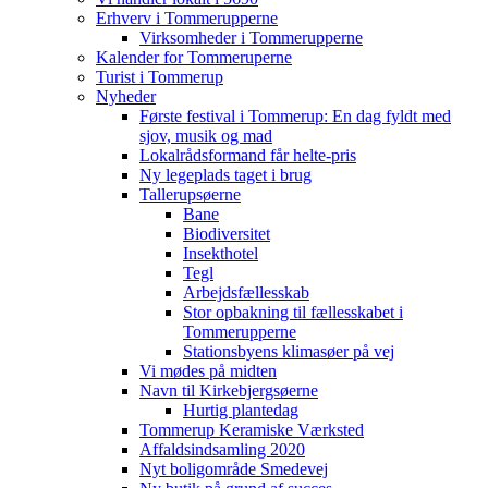
Erhverv i Tommerupperne
Virksomheder i Tommerupperne
Kalender for Tommeruperne
Turist i Tommerup
Nyheder
Første festival i Tommerup: En dag fyldt med
sjov, musik og mad
Lokalrådsformand får helte-pris
Ny legeplads taget i brug
Tallerupsøerne
Bane
Biodiversitet
Insekthotel
Tegl
Arbejdsfællesskab
Stor opbakning til fællesskabet i
Tommerupperne
Stationsbyens klimasøer på vej
Vi mødes på midten
Navn til Kirkebjergsøerne
Hurtig plantedag
Tommerup Keramiske Værksted
Affaldsindsamling 2020
Nyt boligområde Smedevej