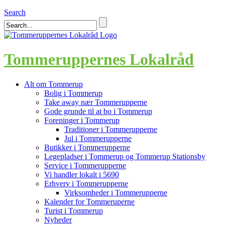
Search
Tommeruppernes Lokalråd
Alt om Tommerup
Bolig i Tommerup
Take away nær Tommerupperne
Gode grunde til at bo i Tommerup
Foreninger i Tommerup
Traditioner i Tommerupperne
Jul i Tommerupperne
Butikker i Tommerupperne
Legepladser i Tommerup og Tommerup Stationsby
Service i Tommerupperne
Vi handler lokalt i 5690
Erhverv i Tommerupperne
Virksomheder i Tommerupperne
Kalender for Tommeruperne
Turist i Tommerup
Nyheder