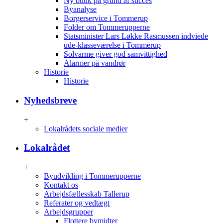
Ny butik på grund af succes
Byanalyse
Borgerservice i Tommerup
Folder om Tommerupperne
Statsminister Lars Løkke Rasmussen indviede
ude-klasseværelse i Tommerup
Solvarme giver god samvittighed
Alarmer på vandrør
Historie
Historie
Nyhedsbreve
+
Lokalrådets sociale medier
Lokalrådet
+
Byudvikling i Tommerupperne
Kontakt os
Arbejdsfællesskab Tallerup
Referater og vedtægt
Arbejdsgrupper
Flottere bymidter