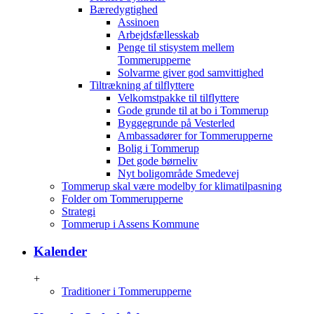
Bæredygtighed
Assinoen
Arbejdsfællesskab
Penge til stisystem mellem
Tommerupperne
Solvarme giver god samvittighed
Tiltrækning af tilflyttere
Velkomstpakke til tilflyttere
Gode grunde til at bo i Tommerup
Byggegrunde på Vesterled
Ambassadører for Tommerupperne
Bolig i Tommerup
Det gode børneliv
Nyt boligområde Smedevej
Tommerup skal være modelby for klimatilpasning
Folder om Tommerupperne
Strategi
Tommerup i Assens Kommune
Kalender
+
Traditioner i Tommerupperne