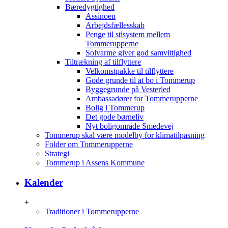
Bæredygtighed
Assinoen
Arbejdsfællesskab
Penge til stisystem mellem
Tommerupperne
Solvarme giver god samvittighed
Tiltrækning af tilflyttere
Velkomstpakke til tilflyttere
Gode grunde til at bo i Tommerup
Byggegrunde på Vesterled
Ambassadører for Tommerupperne
Bolig i Tommerup
Det gode børneliv
Nyt boligområde Smedevej
Tommerup skal være modelby for klimatilpasning
Folder om Tommerupperne
Strategi
Tommerup i Assens Kommune
Kalender
+
Traditioner i Tommerupperne