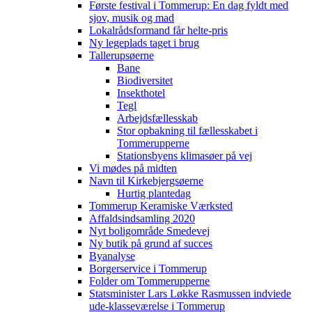
Første festival i Tommerup: En dag fyldt med
sjov, musik og mad
Lokalrådsformand får helte-pris
Ny legeplads taget i brug
Tallerupsøerne
Bane
Biodiversitet
Insekthotel
Tegl
Arbejdsfællesskab
Stor opbakning til fællesskabet i
Tommerupperne
Stationsbyens klimasøer på vej
Vi mødes på midten
Navn til Kirkebjergsøerne
Hurtig plantedag
Tommerup Keramiske Værksted
Affaldsindsamling 2020
Nyt boligområde Smedevej
Ny butik på grund af succes
Byanalyse
Borgerservice i Tommerup
Folder om Tommerupperne
Statsminister Lars Løkke Rasmussen indviede
ude-klasseværelse i Tommerup