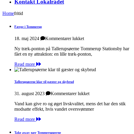
Kontakt Lokalrådet
Home
fritid
Færge i Tommerup
til
18. maj 2024
Kommentarer lukket
Færge
Ny træk-ponton på Tallerupsøerne Tommerup Stationsby har
i
fået en ny attraktion: en lille træk-ponton,
Tommerup
Read more
Tallerupsøerne klar til gæster og skybrud
til
31. august 2023
Kommentarer lukket
Tallerupsøerne
Vand kan give ro og øget livskvalitet, mens det har den stik
klar
modsatte effekt, hvis vandet oversvømmer
til
gæster
Read more
og
skybrud
Take away nær Tommerupperne