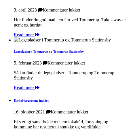
til
3. april 2023
Kommentarer lukket
Take
Her finder du god mad i en fart ved Tommerup. Take away er
away
nemt og hurtigt.
nær
Tommerupperne
Read more
Legepladser i Tommerup og Tommerup Stationsby
til
5. februar 2023
Kommentarer lukket
Legepladser
Sådan finder du legepladser i Tommerup og Tommerup
i
Stationsby.
Tommerup
og
Read more
Tommerup
Stationsby
Kirkebjergsøerne indviet
til
16. oktober 2021
Kommentarer lukket
Kirkebjergsøerne
Et særligt samarbejde mellem lokalråd, forsyning og
indviet
kommune har resulteret i smukke og værdifulde