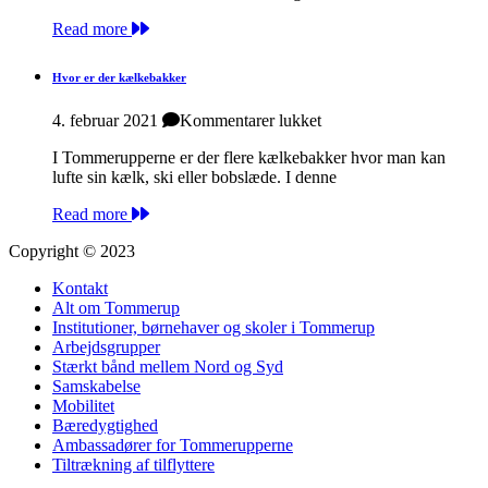
Read more
Hvor er der kælkebakker
til
4. februar 2021
Kommentarer lukket
Hvor
I Tommerupperne er der flere kælkebakker hvor man kan
er
lufte sin kælk, ski eller bobslæde. I denne
der
kælkebakker
Read more
Copyright © 2023
Kontakt
Alt om Tommerup
Institutioner, børnehaver og skoler i Tommerup
Arbejdsgrupper
Stærkt bånd mellem Nord og Syd
Samskabelse
Mobilitet
Bæredygtighed
Ambassadører for Tommerupperne
Tiltrækning af tilflyttere