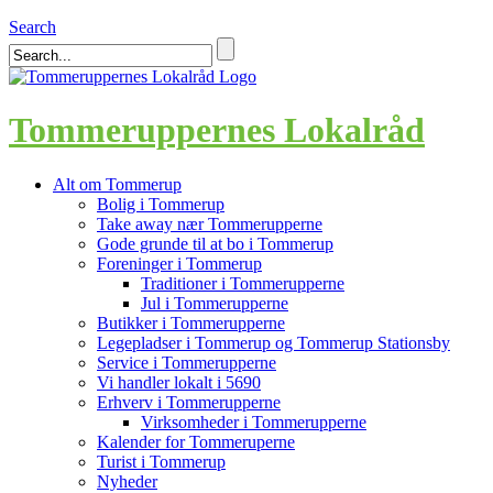
Search
Tommeruppernes Lokalråd
Alt om Tommerup
Bolig i Tommerup
Take away nær Tommerupperne
Gode grunde til at bo i Tommerup
Foreninger i Tommerup
Traditioner i Tommerupperne
Jul i Tommerupperne
Butikker i Tommerupperne
Legepladser i Tommerup og Tommerup Stationsby
Service i Tommerupperne
Vi handler lokalt i 5690
Erhverv i Tommerupperne
Virksomheder i Tommerupperne
Kalender for Tommeruperne
Turist i Tommerup
Nyheder