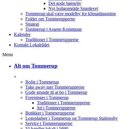
Det gode børneliv
Nyt boligområde Smedevej
Tommerup skal være modelby for klimatilpasning
Folder om Tommerupperne
Strategi
Tommerup i Assens Kommune
Kalender
Traditioner i Tommerupperne
Kontakt Lokalrådet
Menu
Alt om Tommerup
+
Bolig i Tommerup
Take away nær Tommerupperne
Gode grunde til at bo i Tommerup
Foreninger i Tommerup
Traditioner i Tommerupperne
Jul i Tommerupperne
Butikker i Tommerupperne
Legepladser i Tommerup og Tommerup Stationsby
Service i Tommerupperne
Vi handler lokalt i 5690