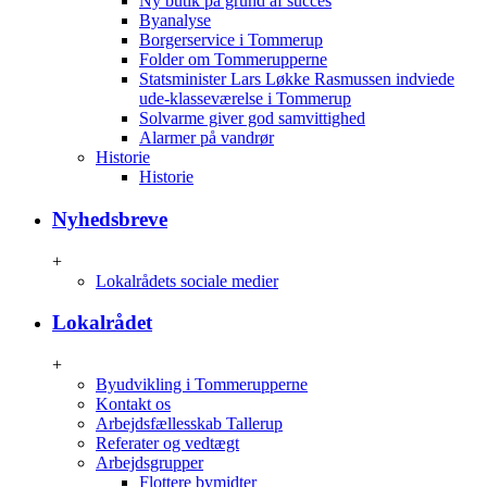
Ny butik på grund af succes
Byanalyse
Borgerservice i Tommerup
Folder om Tommerupperne
Statsminister Lars Løkke Rasmussen indviede
ude-klasseværelse i Tommerup
Solvarme giver god samvittighed
Alarmer på vandrør
Historie
Historie
Nyhedsbreve
+
Lokalrådets sociale medier
Lokalrådet
+
Byudvikling i Tommerupperne
Kontakt os
Arbejdsfællesskab Tallerup
Referater og vedtægt
Arbejdsgrupper
Flottere bymidter