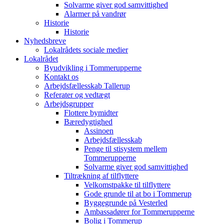
Solvarme giver god samvittighed
Alarmer på vandrør
Historie
Historie
Nyhedsbreve
Lokalrådets sociale medier
Lokalrådet
Byudvikling i Tommerupperne
Kontakt os
Arbejdsfællesskab Tallerup
Referater og vedtægt
Arbejdsgrupper
Flottere bymidter
Bæredygtighed
Assinoen
Arbejdsfællesskab
Penge til stisystem mellem
Tommerupperne
Solvarme giver god samvittighed
Tiltrækning af tilflyttere
Velkomstpakke til tilflyttere
Gode grunde til at bo i Tommerup
Byggegrunde på Vesterled
Ambassadører for Tommerupperne
Bolig i Tommerup