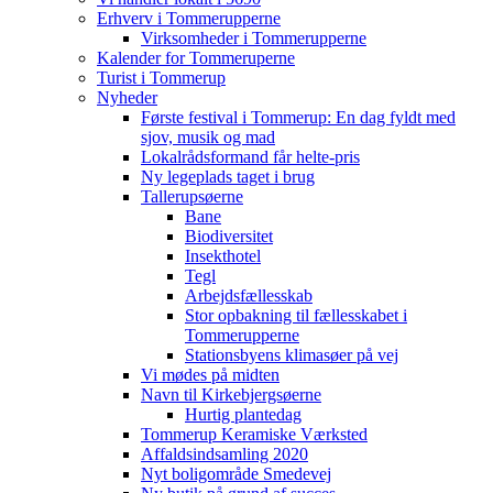
Erhverv i Tommerupperne
Virksomheder i Tommerupperne
Kalender for Tommeruperne
Turist i Tommerup
Nyheder
Første festival i Tommerup: En dag fyldt med
sjov, musik og mad
Lokalrådsformand får helte-pris
Ny legeplads taget i brug
Tallerupsøerne
Bane
Biodiversitet
Insekthotel
Tegl
Arbejdsfællesskab
Stor opbakning til fællesskabet i
Tommerupperne
Stationsbyens klimasøer på vej
Vi mødes på midten
Navn til Kirkebjergsøerne
Hurtig plantedag
Tommerup Keramiske Værksted
Affaldsindsamling 2020
Nyt boligområde Smedevej