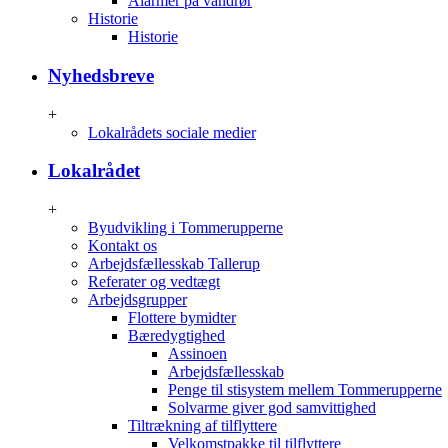
Alarmer på vandrør
Historie
Historie
Nyhedsbreve
+
Lokalrådets sociale medier
Lokalrådet
+
Byudvikling i Tommerupperne
Kontakt os
Arbejdsfællesskab Tallerup
Referater og vedtægt
Arbejdsgrupper
Flottere bymidter
Bæredygtighed
Assinoen
Arbejdsfællesskab
Penge til stisystem mellem Tommerupperne
Solvarme giver god samvittighed
Tiltrækning af tilflyttere
Velkomstpakke til tilflyttere