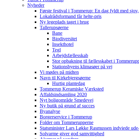
Nyheder
Første festival i Tommerup: En dag fyldt med sjo
Lokalrådsformand får helte-pris
Ny legeplads taget i brug
Tallerupsøerne
Bane
Biodiversitet
Insekthotel
Tegl
Arbejdsfællesskab
Stor opbakning til fællesskabet i Tommerup
Stationsbyens klimasøer på vej
Vi mødes på midten
Navn til Kirkebjergsøerne
Hurtig plantedag
Tommerup Keramiske Værksted
Affaldsindsamling 2020
Nyt boligområde Smedevej
Ny butik på grund af succes
Byanalyse
Borgerservice i Tommerup
Folder om Tommerupperne
Statsminister Lars Løkke Rasmussen indviede ude
Solvarme giver god samvittighed