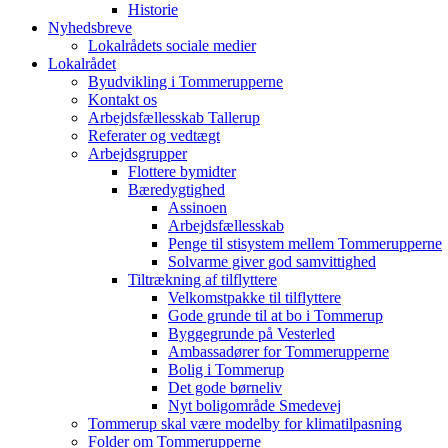
Historie
Nyhedsbreve
Lokalrådets sociale medier
Lokalrådet
Byudvikling i Tommerupperne
Kontakt os
Arbejdsfællesskab Tallerup
Referater og vedtægt
Arbejdsgrupper
Flottere bymidter
Bæredygtighed
Assinoen
Arbejdsfællesskab
Penge til stisystem mellem Tommerupperne
Solvarme giver god samvittighed
Tiltrækning af tilflyttere
Velkomstpakke til tilflyttere
Gode grunde til at bo i Tommerup
Byggegrunde på Vesterled
Ambassadører for Tommerupperne
Bolig i Tommerup
Det gode børneliv
Nyt boligområde Smedevej
Tommerup skal være modelby for klimatilpasning
Folder om Tommerupperne