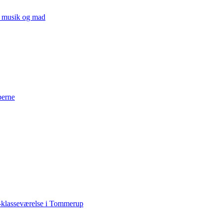
v, musik og mad
perne
-klasseværelse i Tommerup