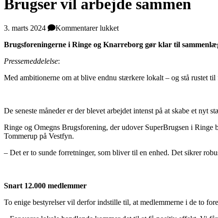
Brugser vil arbejde sammen
til
3. marts 2024
Kommentarer lukket
Brugser
Brugsforeningerne i Ringe og Knarreborg gør klar til sammenlæ
vil
arbejde
Pressemeddelelse
:
sammen
Med ambitionerne om at blive endnu stærkere lokalt – og stå rustet
De seneste måneder er der blevet arbejdet intenst på at skabe et nyt
Ringe og Omegns Brugsforening, der udover SuperBrugsen i Ringe bes
Tommerup på Vestfyn.
– Det er to sunde forretninger, som bliver til en enhed. Det sikrer 
Snart 12.000 medlemmer
To enige bestyrelser vil derfor indstille til, at medlemmerne i de to f