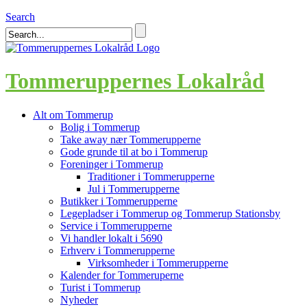
Search
Tommeruppernes Lokalråd
Alt om Tommerup
Bolig i Tommerup
Take away nær Tommerupperne
Gode grunde til at bo i Tommerup
Foreninger i Tommerup
Traditioner i Tommerupperne
Jul i Tommerupperne
Butikker i Tommerupperne
Legepladser i Tommerup og Tommerup Stationsby
Service i Tommerupperne
Vi handler lokalt i 5690
Erhverv i Tommerupperne
Virksomheder i Tommerupperne
Kalender for Tommeruperne
Turist i Tommerup
Nyheder