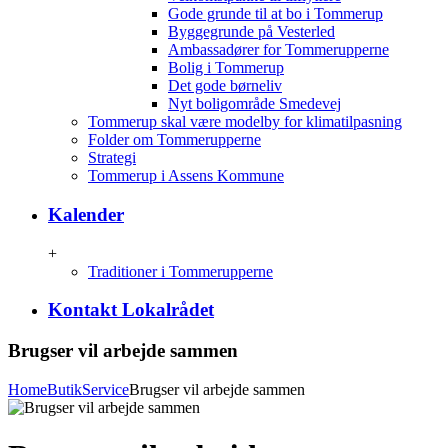
Gode grunde til at bo i Tommerup
Byggegrunde på Vesterled
Ambassadører for Tommerupperne
Bolig i Tommerup
Det gode børneliv
Nyt boligområde Smedevej
Tommerup skal være modelby for klimatilpasning
Folder om Tommerupperne
Strategi
Tommerup i Assens Kommune
Kalender
+
Traditioner i Tommerupperne
Kontakt Lokalrådet
Brugser vil arbejde sammen
Home
Butik
Service
Brugser vil arbejde sammen