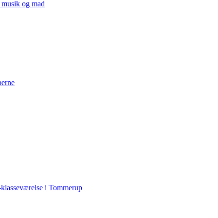
v, musik og mad
perne
-klasseværelse i Tommerup