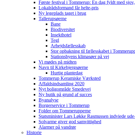
Første festival i Tommerup: En dag fyldt med sjo
Lokalrådsformand får helte-pris
Ny legeplads taget i brug
Tallerupsøerne
Bane
Biodiversitet
Insekthotel
Tegl
Arbejdsfællesskab
Stor opbakning til fællesskabet i Tommerup
Stationsbyens klimasøer på vej
Vi mødes på midten
Navn til Kirkebjergsøerne
Hurtig plantedag
Tommerup Keramiske Værksted
Affaldsindsamling 2020
Nyt boligområde Smedevej
Ny butik på grund af succes
Byanalyse
Borgerservice i Tommerup
Folder om Tommerupperne
Statsminister Lars Løkke Rasmussen indviede ude
Solvarme giver god samvittighed
Alarmer på vandrør
Historie