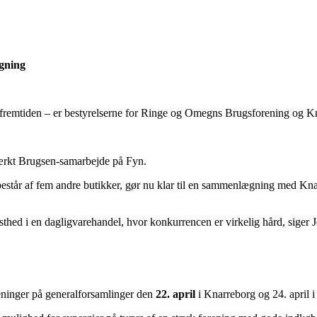
gning
 til fremtiden – er bestyrelserne for Ringe og Omegns Brugsforening 
 stærkt Brugsen-samarbejde på Fyn.
tår af fem andre butikker, gør nu klar til en sammenlægning med Kna
robusthed i en dagligvarehandel, hvor konkurrencen er virkelig hård, si
oreninger på generalforsamlinger den
22. april
i Knarreborg og 24. april