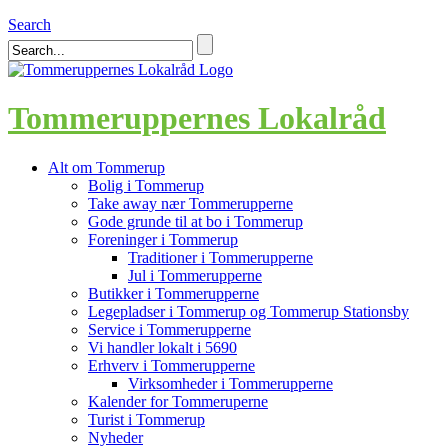
Search
Tommeruppernes Lokalråd
Alt om Tommerup
Bolig i Tommerup
Take away nær Tommerupperne
Gode grunde til at bo i Tommerup
Foreninger i Tommerup
Traditioner i Tommerupperne
Jul i Tommerupperne
Butikker i Tommerupperne
Legepladser i Tommerup og Tommerup Stationsby
Service i Tommerupperne
Vi handler lokalt i 5690
Erhverv i Tommerupperne
Virksomheder i Tommerupperne
Kalender for Tommeruperne
Turist i Tommerup
Nyheder