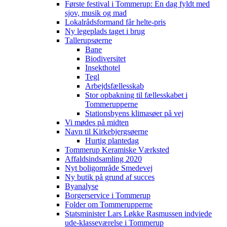
Første festival i Tommerup: En dag fyldt med
sjov, musik og mad
Lokalrådsformand får helte-pris
Ny legeplads taget i brug
Tallerupsøerne
Bane
Biodiversitet
Insekthotel
Tegl
Arbejdsfællesskab
Stor opbakning til fællesskabet i
Tommerupperne
Stationsbyens klimasøer på vej
Vi mødes på midten
Navn til Kirkebjergsøerne
Hurtig plantedag
Tommerup Keramiske Værksted
Affaldsindsamling 2020
Nyt boligområde Smedevej
Ny butik på grund af succes
Byanalyse
Borgerservice i Tommerup
Folder om Tommerupperne
Statsminister Lars Løkke Rasmussen indviede
ude-klasseværelse i Tommerup