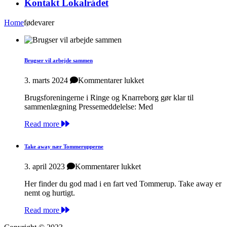
Kontakt Lokalrådet
Home
fødevarer
Brugser vil arbejde sammen
til
3. marts 2024
Kommentarer lukket
Brugser
Brugsforeningerne i Ringe og Knarreborg gør klar til
vil
sammenlægning Pressemeddelelse: Med
arbejde
sammen
Read more
Take away nær Tommerupperne
til
3. april 2023
Kommentarer lukket
Take
Her finder du god mad i en fart ved Tommerup. Take away er
away
nemt og hurtigt.
nær
Tommerupperne
Read more