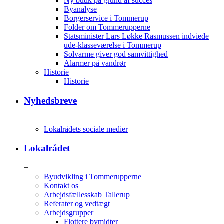
Ny butik på grund af succes
Byanalyse
Borgerservice i Tommerup
Folder om Tommerupperne
Statsminister Lars Løkke Rasmussen indviede
ude-klasseværelse i Tommerup
Solvarme giver god samvittighed
Alarmer på vandrør
Historie
Historie
Nyhedsbreve
+
Lokalrådets sociale medier
Lokalrådet
+
Byudvikling i Tommerupperne
Kontakt os
Arbejdsfællesskab Tallerup
Referater og vedtægt
Arbejdsgrupper
Flottere bymidter