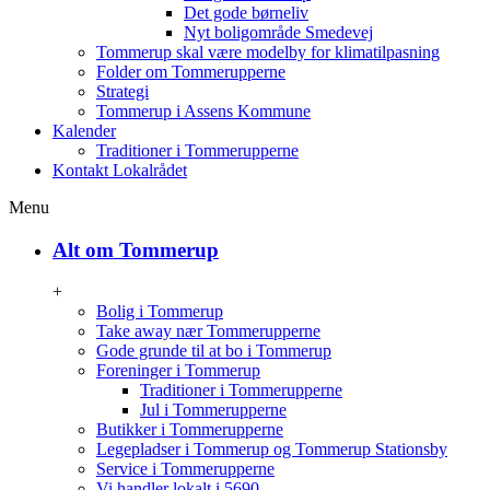
Det gode børneliv
Nyt boligområde Smedevej
Tommerup skal være modelby for klimatilpasning
Folder om Tommerupperne
Strategi
Tommerup i Assens Kommune
Kalender
Traditioner i Tommerupperne
Kontakt Lokalrådet
Menu
Alt om Tommerup
+
Bolig i Tommerup
Take away nær Tommerupperne
Gode grunde til at bo i Tommerup
Foreninger i Tommerup
Traditioner i Tommerupperne
Jul i Tommerupperne
Butikker i Tommerupperne
Legepladser i Tommerup og Tommerup Stationsby
Service i Tommerupperne
Vi handler lokalt i 5690