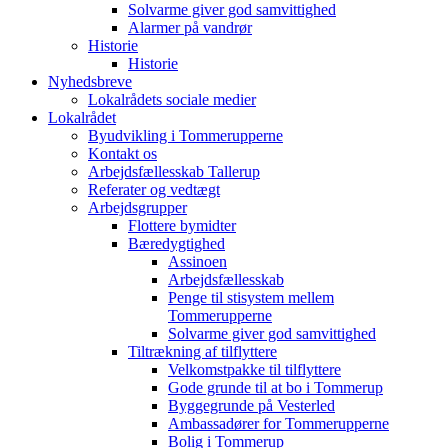
Solvarme giver god samvittighed
Alarmer på vandrør
Historie
Historie
Nyhedsbreve
Lokalrådets sociale medier
Lokalrådet
Byudvikling i Tommerupperne
Kontakt os
Arbejdsfællesskab Tallerup
Referater og vedtægt
Arbejdsgrupper
Flottere bymidter
Bæredygtighed
Assinoen
Arbejdsfællesskab
Penge til stisystem mellem
Tommerupperne
Solvarme giver god samvittighed
Tiltrækning af tilflyttere
Velkomstpakke til tilflyttere
Gode grunde til at bo i Tommerup
Byggegrunde på Vesterled
Ambassadører for Tommerupperne
Bolig i Tommerup