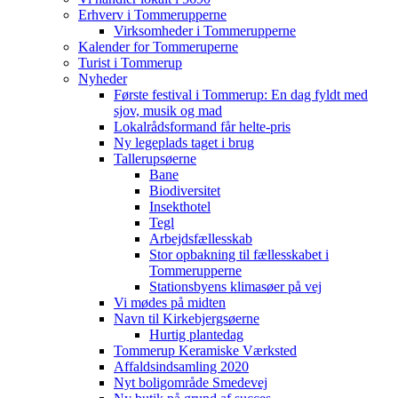
Erhverv i Tommerupperne
Virksomheder i Tommerupperne
Kalender for Tommeruperne
Turist i Tommerup
Nyheder
Første festival i Tommerup: En dag fyldt med
sjov, musik og mad
Lokalrådsformand får helte-pris
Ny legeplads taget i brug
Tallerupsøerne
Bane
Biodiversitet
Insekthotel
Tegl
Arbejdsfællesskab
Stor opbakning til fællesskabet i
Tommerupperne
Stationsbyens klimasøer på vej
Vi mødes på midten
Navn til Kirkebjergsøerne
Hurtig plantedag
Tommerup Keramiske Værksted
Affaldsindsamling 2020
Nyt boligområde Smedevej