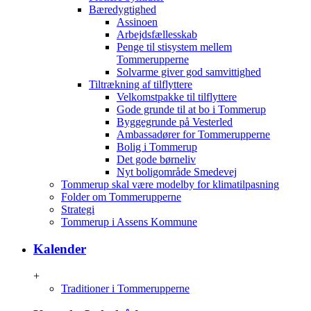
Bæredygtighed
Assinoen
Arbejdsfællesskab
Penge til stisystem mellem
Tommerupperne
Solvarme giver god samvittighed
Tiltrækning af tilflyttere
Velkomstpakke til tilflyttere
Gode grunde til at bo i Tommerup
Byggegrunde på Vesterled
Ambassadører for Tommerupperne
Bolig i Tommerup
Det gode børneliv
Nyt boligområde Smedevej
Tommerup skal være modelby for klimatilpasning
Folder om Tommerupperne
Strategi
Tommerup i Assens Kommune
Kalender
+
Traditioner i Tommerupperne