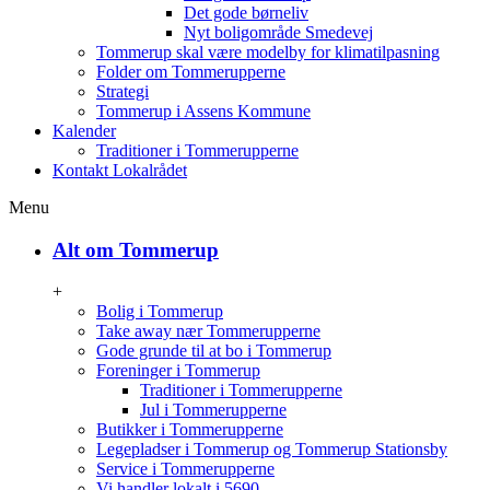
Det gode børneliv
Nyt boligområde Smedevej
Tommerup skal være modelby for klimatilpasning
Folder om Tommerupperne
Strategi
Tommerup i Assens Kommune
Kalender
Traditioner i Tommerupperne
Kontakt Lokalrådet
Menu
Alt om Tommerup
+
Bolig i Tommerup
Take away nær Tommerupperne
Gode grunde til at bo i Tommerup
Foreninger i Tommerup
Traditioner i Tommerupperne
Jul i Tommerupperne
Butikker i Tommerupperne
Legepladser i Tommerup og Tommerup Stationsby
Service i Tommerupperne
Vi handler lokalt i 5690