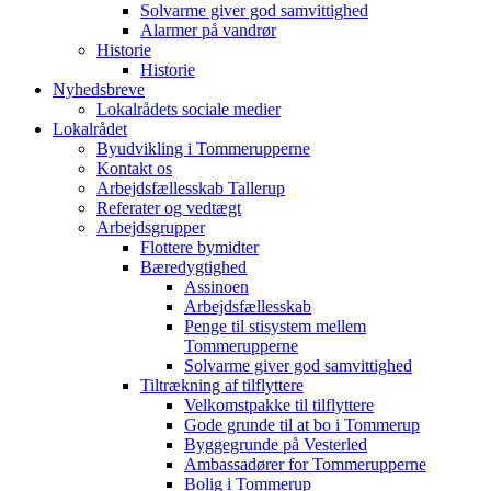
Solvarme giver god samvittighed
Alarmer på vandrør
Historie
Historie
Nyhedsbreve
Lokalrådets sociale medier
Lokalrådet
Byudvikling i Tommerupperne
Kontakt os
Arbejdsfællesskab Tallerup
Referater og vedtægt
Arbejdsgrupper
Flottere bymidter
Bæredygtighed
Assinoen
Arbejdsfællesskab
Penge til stisystem mellem
Tommerupperne
Solvarme giver god samvittighed
Tiltrækning af tilflyttere
Velkomstpakke til tilflyttere
Gode grunde til at bo i Tommerup
Byggegrunde på Vesterled
Ambassadører for Tommerupperne
Bolig i Tommerup