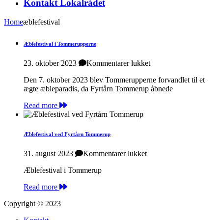
Kontakt Lokalrådet
Home
æblefestival
Æblefestival i Tommerupperne
til
23. oktober 2023
Kommentarer lukket
Æblefestival
Den 7. oktober 2023 blev Tommerupperne forvandlet til et
i
ægte æbleparadis, da Fyrtårn Tommerup åbnede
Tommerupperne
Read more
Æblefestival ved Fyrtårn Tommerup
til
31. august 2023
Kommentarer lukket
Æblefestival
Æblefestival i Tommerup
ved
Fyrtårn
Read more
Tommerup
Copyright © 2023