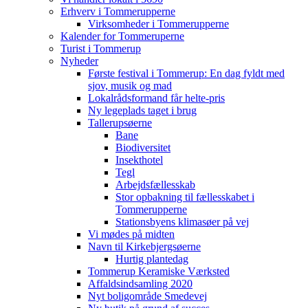
Erhverv i Tommerupperne
Virksomheder i Tommerupperne
Kalender for Tommeruperne
Turist i Tommerup
Nyheder
Første festival i Tommerup: En dag fyldt med
sjov, musik og mad
Lokalrådsformand får helte-pris
Ny legeplads taget i brug
Tallerupsøerne
Bane
Biodiversitet
Insekthotel
Tegl
Arbejdsfællesskab
Stor opbakning til fællesskabet i
Tommerupperne
Stationsbyens klimasøer på vej
Vi mødes på midten
Navn til Kirkebjergsøerne
Hurtig plantedag
Tommerup Keramiske Værksted
Affaldsindsamling 2020
Nyt boligområde Smedevej