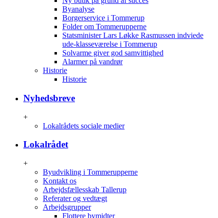
Ny butik på grund af succes
Byanalyse
Borgerservice i Tommerup
Folder om Tommerupperne
Statsminister Lars Løkke Rasmussen indviede
ude-klasseværelse i Tommerup
Solvarme giver god samvittighed
Alarmer på vandrør
Historie
Historie
Nyhedsbreve
+
Lokalrådets sociale medier
Lokalrådet
+
Byudvikling i Tommerupperne
Kontakt os
Arbejdsfællesskab Tallerup
Referater og vedtægt
Arbejdsgrupper
Flottere bymidter