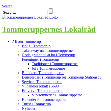
Search
Tommeruppernes Lokalråd
Alt om Tommerup
Bolig i Tommerup
Take away nær Tommerupperne
Gode grunde til at bo i Tommerup
Foreninger i Tommerup
Traditioner i Tommerupperne
Jul i Tommerupperne
Butikker i Tommerupperne
Legepladser i Tommerup og Tommerup Stationsby
Service i Tommerupperne
Vi handler lokalt i 5690
Erhverv i Tommerupperne
Virksomheder i Tommerupperne
Kalender for Tommeruperne
Turist i Tommerup
Nyheder