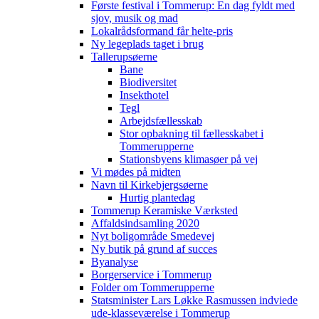
Første festival i Tommerup: En dag fyldt med
sjov, musik og mad
Lokalrådsformand får helte-pris
Ny legeplads taget i brug
Tallerupsøerne
Bane
Biodiversitet
Insekthotel
Tegl
Arbejdsfællesskab
Stor opbakning til fællesskabet i
Tommerupperne
Stationsbyens klimasøer på vej
Vi mødes på midten
Navn til Kirkebjergsøerne
Hurtig plantedag
Tommerup Keramiske Værksted
Affaldsindsamling 2020
Nyt boligområde Smedevej
Ny butik på grund af succes
Byanalyse
Borgerservice i Tommerup
Folder om Tommerupperne
Statsminister Lars Løkke Rasmussen indviede
ude-klasseværelse i Tommerup