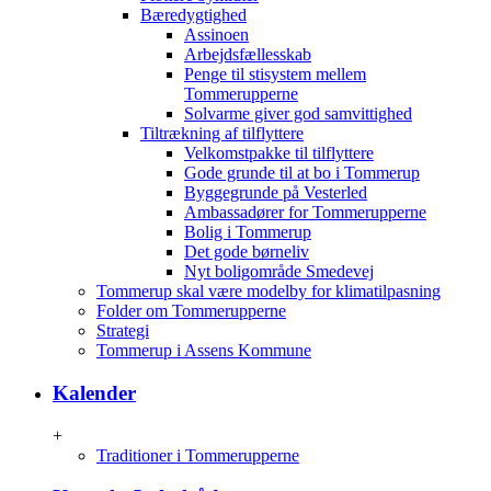
Bæredygtighed
Assinoen
Arbejdsfællesskab
Penge til stisystem mellem
Tommerupperne
Solvarme giver god samvittighed
Tiltrækning af tilflyttere
Velkomstpakke til tilflyttere
Gode grunde til at bo i Tommerup
Byggegrunde på Vesterled
Ambassadører for Tommerupperne
Bolig i Tommerup
Det gode børneliv
Nyt boligområde Smedevej
Tommerup skal være modelby for klimatilpasning
Folder om Tommerupperne
Strategi
Tommerup i Assens Kommune
Kalender
+
Traditioner i Tommerupperne