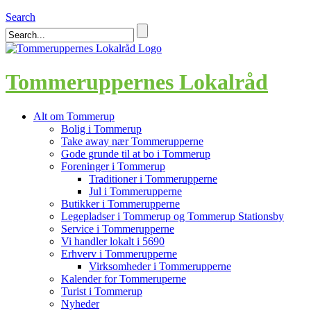
Search
Tommeruppernes Lokalråd
Alt om Tommerup
Bolig i Tommerup
Take away nær Tommerupperne
Gode grunde til at bo i Tommerup
Foreninger i Tommerup
Traditioner i Tommerupperne
Jul i Tommerupperne
Butikker i Tommerupperne
Legepladser i Tommerup og Tommerup Stationsby
Service i Tommerupperne
Vi handler lokalt i 5690
Erhverv i Tommerupperne
Virksomheder i Tommerupperne
Kalender for Tommeruperne
Turist i Tommerup
Nyheder