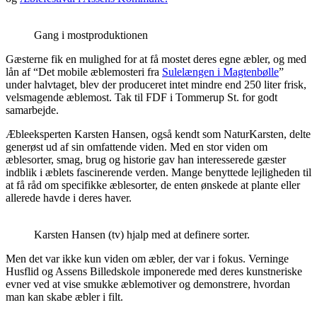
Gang i mostproduktionen
Gæsterne fik en mulighed for at få mostet deres egne æbler, og med
lån af “Det mobile æblemosteri fra
Sulelængen i Magtenbølle
”
under halvtaget, blev der produceret intet mindre end 250 liter frisk,
velsmagende æblemost. Tak til FDF i Tommerup St. for godt
samarbejde.
Æbleeksperten Karsten Hansen, også kendt som NaturKarsten, delte
generøst ud af sin omfattende viden. Med en stor viden om
æblesorter, smag, brug og historie gav han interesserede gæster
indblik i æblets fascinerende verden. Mange benyttede lejligheden til
at få råd om specifikke æblesorter, de enten ønskede at plante eller
allerede havde i deres haver.
Karsten Hansen (tv) hjalp med at definere sorter.
Men det var ikke kun viden om æbler, der var i fokus. Verninge
Husflid og Assens Billedskole imponerede med deres kunstneriske
evner ved at vise smukke æblemotiver og demonstrere, hvordan
man kan skabe æbler i filt.