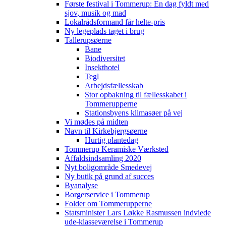
Første festival i Tommerup: En dag fyldt med
sjov, musik og mad
Lokalrådsformand får helte-pris
Ny legeplads taget i brug
Tallerupsøerne
Bane
Biodiversitet
Insekthotel
Tegl
Arbejdsfællesskab
Stor opbakning til fællesskabet i
Tommerupperne
Stationsbyens klimasøer på vej
Vi mødes på midten
Navn til Kirkebjergsøerne
Hurtig plantedag
Tommerup Keramiske Værksted
Affaldsindsamling 2020
Nyt boligområde Smedevej
Ny butik på grund af succes
Byanalyse
Borgerservice i Tommerup
Folder om Tommerupperne
Statsminister Lars Løkke Rasmussen indviede
ude-klasseværelse i Tommerup