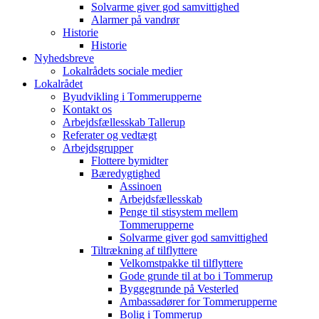
Solvarme giver god samvittighed
Alarmer på vandrør
Historie
Historie
Nyhedsbreve
Lokalrådets sociale medier
Lokalrådet
Byudvikling i Tommerupperne
Kontakt os
Arbejdsfællesskab Tallerup
Referater og vedtægt
Arbejdsgrupper
Flottere bymidter
Bæredygtighed
Assinoen
Arbejdsfællesskab
Penge til stisystem mellem
Tommerupperne
Solvarme giver god samvittighed
Tiltrækning af tilflyttere
Velkomstpakke til tilflyttere
Gode grunde til at bo i Tommerup
Byggegrunde på Vesterled
Ambassadører for Tommerupperne
Bolig i Tommerup