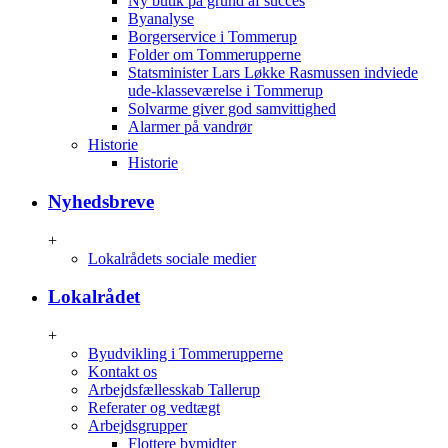
Ny butik på grund af succes
Byanalyse
Borgerservice i Tommerup
Folder om Tommerupperne
Statsminister Lars Løkke Rasmussen indviede
ude-klasseværelse i Tommerup
Solvarme giver god samvittighed
Alarmer på vandrør
Historie
Historie
Nyhedsbreve
+
Lokalrådets sociale medier
Lokalrådet
+
Byudvikling i Tommerupperne
Kontakt os
Arbejdsfællesskab Tallerup
Referater og vedtægt
Arbejdsgrupper
Flottere bymidter