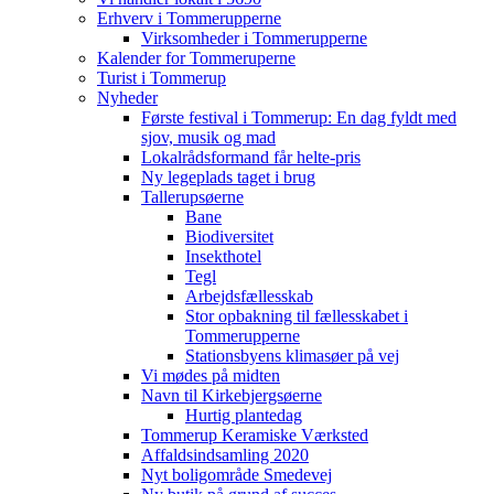
Erhverv i Tommerupperne
Virksomheder i Tommerupperne
Kalender for Tommeruperne
Turist i Tommerup
Nyheder
Første festival i Tommerup: En dag fyldt med
sjov, musik og mad
Lokalrådsformand får helte-pris
Ny legeplads taget i brug
Tallerupsøerne
Bane
Biodiversitet
Insekthotel
Tegl
Arbejdsfællesskab
Stor opbakning til fællesskabet i
Tommerupperne
Stationsbyens klimasøer på vej
Vi mødes på midten
Navn til Kirkebjergsøerne
Hurtig plantedag
Tommerup Keramiske Værksted
Affaldsindsamling 2020
Nyt boligområde Smedevej