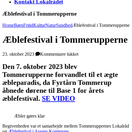
Kontakt Lokalrådet
Æblefestival i Tommerupperne
Home
Børn
Fritid
Kultur
Natur
Sundhed
Æblefestival i Tommerupperne
Æblefestival i Tommerupperne
til
23. oktober 2023
Kommentarer lukket
Æblefestival
i
Den 7. oktober 2023 blev
Tommerupperne
Tommerupperne forvandlet til et ægte
æbleparadis, da Fyrtårn Tommerup
åbnede dørene til Base 1 for årets
æblefestival.
SE VIDEO
Æbler gøres klar
Begivenheden var et samarbejde mellem Tommeruppernes Lokalråd
og
Æblefestival i Assens Kommune.