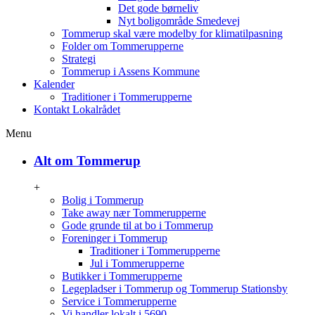
Det gode børneliv
Nyt boligområde Smedevej
Tommerup skal være modelby for klimatilpasning
Folder om Tommerupperne
Strategi
Tommerup i Assens Kommune
Kalender
Traditioner i Tommerupperne
Kontakt Lokalrådet
Menu
Alt om Tommerup
+
Bolig i Tommerup
Take away nær Tommerupperne
Gode grunde til at bo i Tommerup
Foreninger i Tommerup
Traditioner i Tommerupperne
Jul i Tommerupperne
Butikker i Tommerupperne
Legepladser i Tommerup og Tommerup Stationsby
Service i Tommerupperne
Vi handler lokalt i 5690