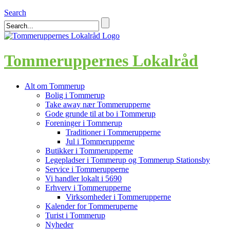
Search
Tommeruppernes Lokalråd
Alt om Tommerup
Bolig i Tommerup
Take away nær Tommerupperne
Gode grunde til at bo i Tommerup
Foreninger i Tommerup
Traditioner i Tommerupperne
Jul i Tommerupperne
Butikker i Tommerupperne
Legepladser i Tommerup og Tommerup Stationsby
Service i Tommerupperne
Vi handler lokalt i 5690
Erhverv i Tommerupperne
Virksomheder i Tommerupperne
Kalender for Tommeruperne
Turist i Tommerup
Nyheder