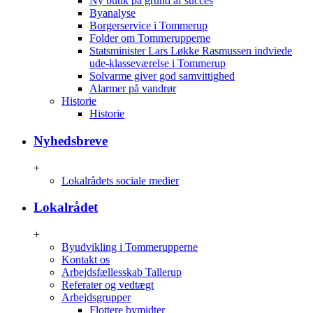
Ny butik på grund af succes
Byanalyse
Borgerservice i Tommerup
Folder om Tommerupperne
Statsminister Lars Løkke Rasmussen indviede
ude-klasseværelse i Tommerup
Solvarme giver god samvittighed
Alarmer på vandrør
Historie
Historie
Nyhedsbreve
+
Lokalrådets sociale medier
Lokalrådet
+
Byudvikling i Tommerupperne
Kontakt os
Arbejdsfællesskab Tallerup
Referater og vedtægt
Arbejdsgrupper
Flottere bymidter