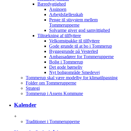
Bæredygtighed
Assinoen
Arbejdsfællesskab
Penge til stisystem mellem
Tommerupperne
Solvarme giver god samvittighed
Tiltrækning af tilflyttere
Velkomstpakke til tilflyttere
Gode grunde til at bo i Tommerup
Byggegrunde på Vesterled
Ambassadører for Tommerupperne
Bolig i Tommerup
Det gode børneliv
Nyt boligområde Smedevej
Tommerup skal være modelby for klimatilpasning
Folder om Tommerupperne
Strategi
Tommerup i Assens Kommune
Kalender
+
Traditioner i Tommerupperne