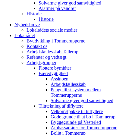
Solvarme giver god samvittighed
Alarmer på vandrør
Historie
Historie
Nyhedsbreve
Lokalrådets sociale medier
Lokalrådet
Byudvikling i Tommerupperne
Kontakt os
Arbejdsfællesskab Tallerup
Referater og vedtægt
Arbejdsgrupper
Flottere bymidter
Bæredygtighed
Assinoen
Arbejdsfællesskab
Penge til stisystem mellem
Tommerupperne
Solvarme giver god samvittighed
Tiltrækning af tilflyttere
Velkomstpakke til tilflyttere
Gode grunde til at bo i Tommerup
Byggegrunde på Vesterled
Ambassadører for Tommerupperne
Bolig i Tommerup