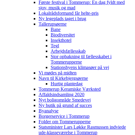
Første festival i Tommerup: En dag fyldt med
sjov, musik og mad
Lokalrådsformand får helte-pris
Ny legeplads taget i brug
Tallerupsøerne
Bane
Biodiversitet
Insekthotel
Tegl
Arbejdsfællesskab
Stor opbakning til fællesskabet i
Tommerupperne
Stationsbyens klimasøer på vej
Vi mødes på midten
Navn til Kirkebjergsøerne
Hurtig plantedag
Tommerup Keramiske Værksted
Affaldsindsamling 2020
Nyt boligområde Smedevej
Ny butik på grund af succes
Byanalyse
Borgerservice i Tommerup
Folder om Tommerupperne
Statsminister Lars Løkke Rasmussen indviede
ude-klasseværelse i Tommerup