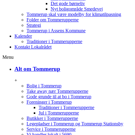
Det gode børneliv
Nyt boligområde Smedevej
Tommerup skal være modelby for klimatilpasning
Folder om Tommerupperne
Strategi
Tommerup i Assens Kommune
Kalender
Traditioner i Tommerupperne
Kontakt Lokalrådet
Menu
Alt om Tommerup
+
Bolig i Tommerup
Take away nær Tommerupperne
Gode grunde til at bo i Tommerup
Foreninger i Tommerup
Traditioner i Tommerupperne
Jul i Tommerupperne
Butikker i Tommerupperne
Legepladser i Tommerup og Tommerup Stationsby
Service i Tommerupperne
Vi handler lokalt i 5690