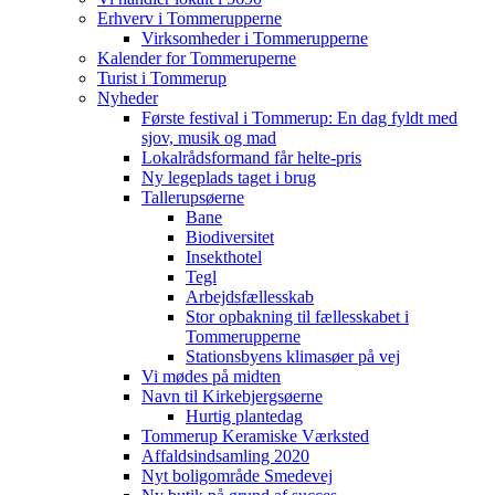
Erhverv i Tommerupperne
Virksomheder i Tommerupperne
Kalender for Tommeruperne
Turist i Tommerup
Nyheder
Første festival i Tommerup: En dag fyldt med
sjov, musik og mad
Lokalrådsformand får helte-pris
Ny legeplads taget i brug
Tallerupsøerne
Bane
Biodiversitet
Insekthotel
Tegl
Arbejdsfællesskab
Stor opbakning til fællesskabet i
Tommerupperne
Stationsbyens klimasøer på vej
Vi mødes på midten
Navn til Kirkebjergsøerne
Hurtig plantedag
Tommerup Keramiske Værksted
Affaldsindsamling 2020
Nyt boligområde Smedevej