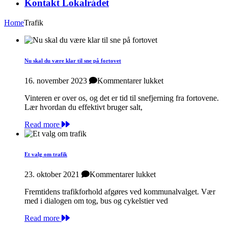
Kontakt Lokalrådet
Home
Trafik
Nu skal du være klar til sne på fortovet
til
16. november 2023
Kommentarer lukket
Nu
Vinteren er over os, og det er tid til snefjerning fra fortovene.
skal
Lær hvordan du effektivt bruger salt,
du
være
Read more
klar
til
sne
på
Et valg om trafik
fortovet
til
23. oktober 2021
Kommentarer lukket
Et
Fremtidens trafikforhold afgøres ved kommunalvalget. Vær
valg
med i dialogen om tog, bus og cykelstier ved
om
trafik
Read more