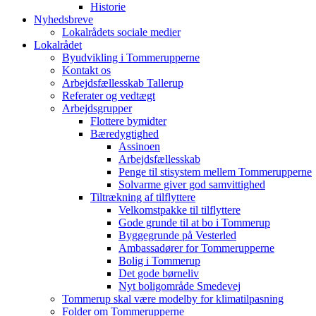
Historie
Nyhedsbreve
Lokalrådets sociale medier
Lokalrådet
Byudvikling i Tommerupperne
Kontakt os
Arbejdsfællesskab Tallerup
Referater og vedtægt
Arbejdsgrupper
Flottere bymidter
Bæredygtighed
Assinoen
Arbejdsfællesskab
Penge til stisystem mellem Tommerupperne
Solvarme giver god samvittighed
Tiltrækning af tilflyttere
Velkomstpakke til tilflyttere
Gode grunde til at bo i Tommerup
Byggegrunde på Vesterled
Ambassadører for Tommerupperne
Bolig i Tommerup
Det gode børneliv
Nyt boligområde Smedevej
Tommerup skal være modelby for klimatilpasning
Folder om Tommerupperne