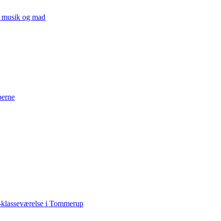
v, musik og mad
perne
-klasseværelse i Tommerup