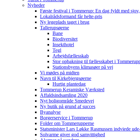
Nyheder
Første festival i Tommerup: En dag fyldt med sjo
Lokalrådsformand får helte-pris
Ny legeplads taget i brug
Tallerupsøerne
Bane
Biodiversitet
Insekthotel
Tegl
Arbejdsfællesskab
Stor opbakning til fællesskabet i Tommerup
Stationsbyens klimasøer på vej
Vi mødes på midten
Navn til Kirkebjergsøerne
Hurtig plantedag
Tommerup Keramiske Værksted
Affaldsindsamling 2020
Nyt boligområde Smedevej
Ny butik på grund af succes
Byanalyse
Borgerservice i Tommerup
Folder om Tommerupperne
Statsminister Lars Løkke Rasmussen indviede ude
Solvarme giver god samvittighed