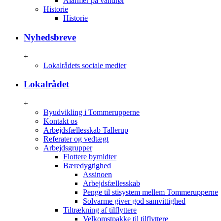
Alarmer på vandrør
Historie
Historie
Nyhedsbreve
+
Lokalrådets sociale medier
Lokalrådet
+
Byudvikling i Tommerupperne
Kontakt os
Arbejdsfællesskab Tallerup
Referater og vedtægt
Arbejdsgrupper
Flottere bymidter
Bæredygtighed
Assinoen
Arbejdsfællesskab
Penge til stisystem mellem Tommerupperne
Solvarme giver god samvittighed
Tiltrækning af tilflyttere
Velkomstpakke til tilflyttere