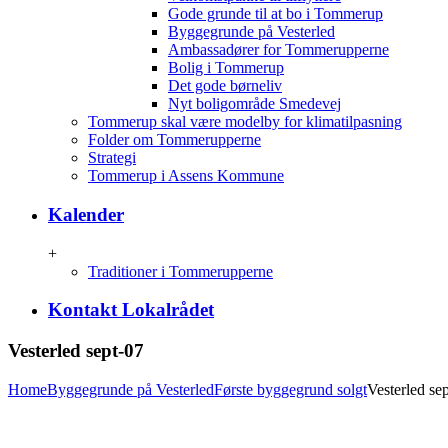
Gode grunde til at bo i Tommerup
Byggegrunde på Vesterled
Ambassadører for Tommerupperne
Bolig i Tommerup
Det gode børneliv
Nyt boligområde Smedevej
Tommerup skal være modelby for klimatilpasning
Folder om Tommerupperne
Strategi
Tommerup i Assens Kommune
Kalender
+
Traditioner i Tommerupperne
Kontakt Lokalrådet
Vesterled sept-07
Home
Byggegrunde på Vesterled
Første byggegrund solgt
Vesterled se