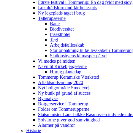
Første festival i Tommerup: En dag fyldt med sjo
Lokalrådsformand får helte-pris
Ny legeplads taget i brug
Tallerupsøerne
Bane
Biodiversitet
Insekthotel
Tegl
Arbejdsfællesskab
Stor opbakning til fællesskabet i Tommerup
Stationsbyens klimasøer på vej
Vi mødes på midten
Navn til Kirkebjergsøerne
Hurtig plantedag
Tommerup Keramiske Værksted
Affaldsindsamling 2020
Nyt boligområde Smedevej
Ny butik på grund af succes
Byanalyse
Borgerservice i Tommerup
Folder om Tommerupperne
Statsminister Lars Løkke Rasmussen indviede ude
Solvarme giver god samvittighed
Alarmer på vandrør
Historie