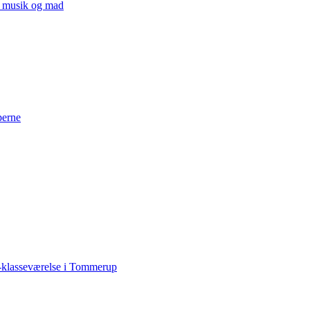
v, musik og mad
perne
-klasseværelse i Tommerup