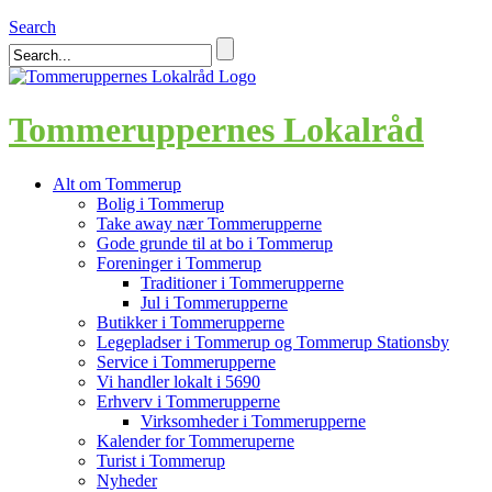
Search
Tommeruppernes Lokalråd
Alt om Tommerup
Bolig i Tommerup
Take away nær Tommerupperne
Gode grunde til at bo i Tommerup
Foreninger i Tommerup
Traditioner i Tommerupperne
Jul i Tommerupperne
Butikker i Tommerupperne
Legepladser i Tommerup og Tommerup Stationsby
Service i Tommerupperne
Vi handler lokalt i 5690
Erhverv i Tommerupperne
Virksomheder i Tommerupperne
Kalender for Tommeruperne
Turist i Tommerup
Nyheder