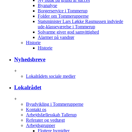
Ny butik på grund af succes
Byanalyse
Borgerservice i Tommerup
Folder om Tommerupperne
Statsminister Lars Løkke Rasmussen indviede
ude-klasseværelse i Tommerup
Solvarme giver god samvittighed
Alarmer på vandrør
Historie
Historie
Nyhedsbreve
+
Lokalrådets sociale medier
Lokalrådet
+
Byudvikling i Tommerupperne
Kontakt os
Arbejdsfællesskab Tallerup
Referater og vedtægt
Arbejdsgrupper
Flottere bymidter