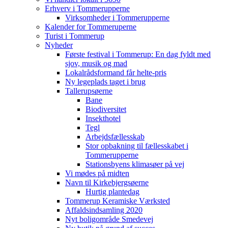
Erhverv i Tommerupperne
Virksomheder i Tommerupperne
Kalender for Tommeruperne
Turist i Tommerup
Nyheder
Første festival i Tommerup: En dag fyldt med
sjov, musik og mad
Lokalrådsformand får helte-pris
Ny legeplads taget i brug
Tallerupsøerne
Bane
Biodiversitet
Insekthotel
Tegl
Arbejdsfællesskab
Stor opbakning til fællesskabet i
Tommerupperne
Stationsbyens klimasøer på vej
Vi mødes på midten
Navn til Kirkebjergsøerne
Hurtig plantedag
Tommerup Keramiske Værksted
Affaldsindsamling 2020
Nyt boligområde Smedevej