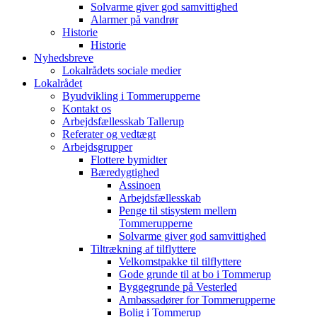
Solvarme giver god samvittighed
Alarmer på vandrør
Historie
Historie
Nyhedsbreve
Lokalrådets sociale medier
Lokalrådet
Byudvikling i Tommerupperne
Kontakt os
Arbejdsfællesskab Tallerup
Referater og vedtægt
Arbejdsgrupper
Flottere bymidter
Bæredygtighed
Assinoen
Arbejdsfællesskab
Penge til stisystem mellem
Tommerupperne
Solvarme giver god samvittighed
Tiltrækning af tilflyttere
Velkomstpakke til tilflyttere
Gode grunde til at bo i Tommerup
Byggegrunde på Vesterled
Ambassadører for Tommerupperne
Bolig i Tommerup