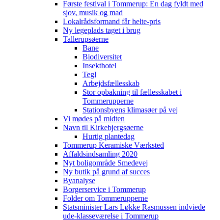
Første festival i Tommerup: En dag fyldt med
sjov, musik og mad
Lokalrådsformand får helte-pris
Ny legeplads taget i brug
Tallerupsøerne
Bane
Biodiversitet
Insekthotel
Tegl
Arbejdsfællesskab
Stor opbakning til fællesskabet i
Tommerupperne
Stationsbyens klimasøer på vej
Vi mødes på midten
Navn til Kirkebjergsøerne
Hurtig plantedag
Tommerup Keramiske Værksted
Affaldsindsamling 2020
Nyt boligområde Smedevej
Ny butik på grund af succes
Byanalyse
Borgerservice i Tommerup
Folder om Tommerupperne
Statsminister Lars Løkke Rasmussen indviede
ude-klasseværelse i Tommerup