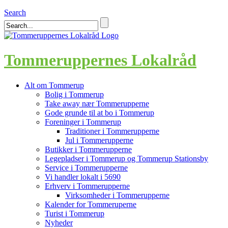
Search
Tommeruppernes Lokalråd
Alt om Tommerup
Bolig i Tommerup
Take away nær Tommerupperne
Gode grunde til at bo i Tommerup
Foreninger i Tommerup
Traditioner i Tommerupperne
Jul i Tommerupperne
Butikker i Tommerupperne
Legepladser i Tommerup og Tommerup Stationsby
Service i Tommerupperne
Vi handler lokalt i 5690
Erhverv i Tommerupperne
Virksomheder i Tommerupperne
Kalender for Tommeruperne
Turist i Tommerup
Nyheder