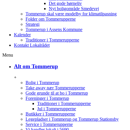
Det gode børneliv
Nyt boligområde Smedevej
Tommerup skal være modelby for klimatilpasning
Folder om Tommerupperne
Strategi
Tommerup i Assens Kommune
Kalender
Traditioner i Tommerupperne
Kontakt Lokalrådet
Menu
Alt om Tommerup
+
Bolig i Tommerup
Take away nær Tommerupperne
Gode grunde til at bo i Tommerup
Foreninger i Tommerup
Traditioner i Tommerupperne
Jul i Tommerupperne
Butikker i Tommerupperne
Legepladser i Tommerup og Tommerup Stationsby
Service i Tommerupperne
Vi handler lokalt i 5690