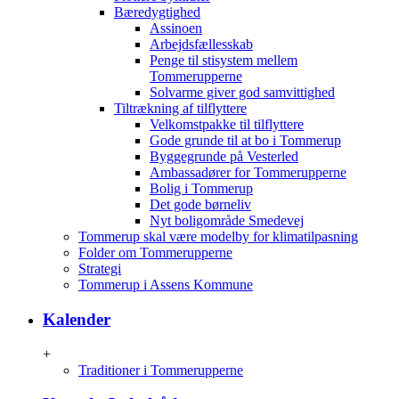
Bæredygtighed
Assinoen
Arbejdsfællesskab
Penge til stisystem mellem
Tommerupperne
Solvarme giver god samvittighed
Tiltrækning af tilflyttere
Velkomstpakke til tilflyttere
Gode grunde til at bo i Tommerup
Byggegrunde på Vesterled
Ambassadører for Tommerupperne
Bolig i Tommerup
Det gode børneliv
Nyt boligområde Smedevej
Tommerup skal være modelby for klimatilpasning
Folder om Tommerupperne
Strategi
Tommerup i Assens Kommune
Kalender
+
Traditioner i Tommerupperne