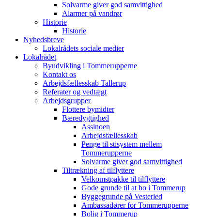
Solvarme giver god samvittighed
Alarmer på vandrør
Historie
Historie
Nyhedsbreve
Lokalrådets sociale medier
Lokalrådet
Byudvikling i Tommerupperne
Kontakt os
Arbejdsfællesskab Tallerup
Referater og vedtægt
Arbejdsgrupper
Flottere bymidter
Bæredygtighed
Assinoen
Arbejdsfællesskab
Penge til stisystem mellem
Tommerupperne
Solvarme giver god samvittighed
Tiltrækning af tilflyttere
Velkomstpakke til tilflyttere
Gode grunde til at bo i Tommerup
Byggegrunde på Vesterled
Ambassadører for Tommerupperne
Bolig i Tommerup