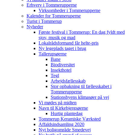
Erhverv i Tommerupperne
Virksomheder i Tommerupperne
Kalender for Tommeruperne
Turist i Tommerup
Nyheder
Første festival i Tommerup: En dag fyldt med
sjov, musik og mad
Lokalrådsformand får helte-pris
Ny legeplads taget i brug
Tallerupsøerne
Bane
Biodiversitet
Insekthotel
Tegl
Arbejdsfællesskab
Stor opbakning til fællesskabet i
Tommerupperne
Stationsbyens klimasøer på vej
Vi mødes på midten
Navn til Kirkebjergsøerne
Hurtig plantedag
Tommerup Keramiske Værksted
Affaldsindsamling 2020
Nyt boligområde Smedevej