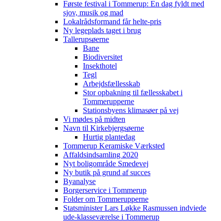
Første festival i Tommerup: En dag fyldt med
sjov, musik og mad
Lokalrådsformand får helte-pris
Ny legeplads taget i brug
Tallerupsøerne
Bane
Biodiversitet
Insekthotel
Tegl
Arbejdsfællesskab
Stor opbakning til fællesskabet i
Tommerupperne
Stationsbyens klimasøer på vej
Vi mødes på midten
Navn til Kirkebjergsøerne
Hurtig plantedag
Tommerup Keramiske Værksted
Affaldsindsamling 2020
Nyt boligområde Smedevej
Ny butik på grund af succes
Byanalyse
Borgerservice i Tommerup
Folder om Tommerupperne
Statsminister Lars Løkke Rasmussen indviede
ude-klasseværelse i Tommerup