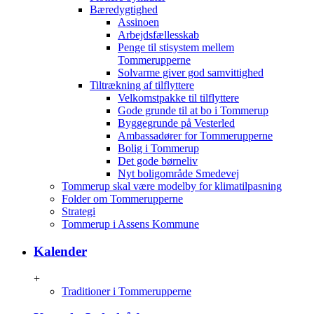
Bæredygtighed
Assinoen
Arbejdsfællesskab
Penge til stisystem mellem
Tommerupperne
Solvarme giver god samvittighed
Tiltrækning af tilflyttere
Velkomstpakke til tilflyttere
Gode grunde til at bo i Tommerup
Byggegrunde på Vesterled
Ambassadører for Tommerupperne
Bolig i Tommerup
Det gode børneliv
Nyt boligområde Smedevej
Tommerup skal være modelby for klimatilpasning
Folder om Tommerupperne
Strategi
Tommerup i Assens Kommune
Kalender
+
Traditioner i Tommerupperne