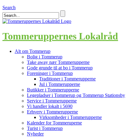
Search
Tommeruppernes Lokalråd
Alt om Tommerup
Bolig i Tommerup
Take away nær Tommerupperne
Gode grunde til at bo i Tommerup
Foreninger i Tommerup
Traditioner i Tommerupperne
Jul i Tommerupperne
Butikker i Tommerupperne
Legepladser i Tommerup og Tommerup Stationsby
Service i Tommerupperne
Vi handler lokalt i 5690
Erhverv i Tommerupperne
Virksomheder i Tommerupperne
Kalender for Tommeruperne
Turist i Tommerup
Nyheder