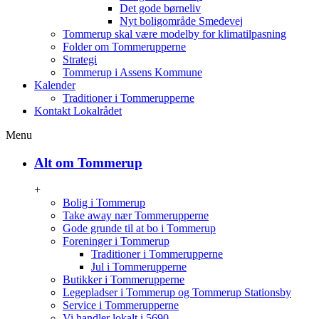
Det gode børneliv
Nyt boligområde Smedevej
Tommerup skal være modelby for klimatilpasning
Folder om Tommerupperne
Strategi
Tommerup i Assens Kommune
Kalender
Traditioner i Tommerupperne
Kontakt Lokalrådet
Menu
Alt om Tommerup
+
Bolig i Tommerup
Take away nær Tommerupperne
Gode grunde til at bo i Tommerup
Foreninger i Tommerup
Traditioner i Tommerupperne
Jul i Tommerupperne
Butikker i Tommerupperne
Legepladser i Tommerup og Tommerup Stationsby
Service i Tommerupperne
Vi handler lokalt i 5690