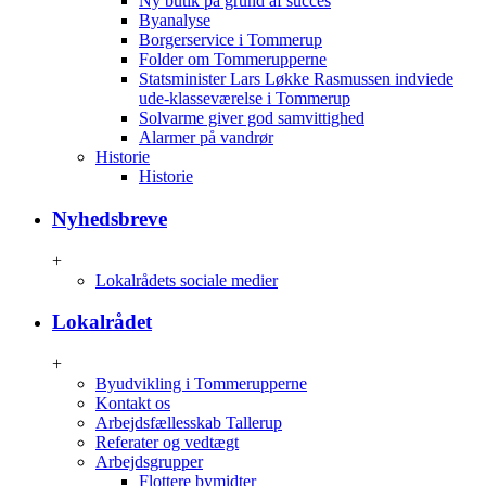
Ny butik på grund af succes
Byanalyse
Borgerservice i Tommerup
Folder om Tommerupperne
Statsminister Lars Løkke Rasmussen indviede
ude-klasseværelse i Tommerup
Solvarme giver god samvittighed
Alarmer på vandrør
Historie
Historie
Nyhedsbreve
+
Lokalrådets sociale medier
Lokalrådet
+
Byudvikling i Tommerupperne
Kontakt os
Arbejdsfællesskab Tallerup
Referater og vedtægt
Arbejdsgrupper
Flottere bymidter