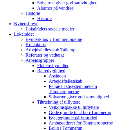
Solvarme giver god samvittighed
Alarmer på vandrør
Historie
Historie
Nyhedsbreve
Lokalrådets sociale medier
Lokalrådet
Byudvikling i Tommerupperne
Kontakt os
Arbejdsfællesskab Tallerup
Referater og vedtægt
Arbejdsgrupper
Flottere bymidter
Bæredygtighed
Assinoen
Arbejdsfællesskab
Penge til stisystem mellem
Tommerupperne
Solvarme giver god samvittighed
Tiltrækning af tilflyttere
Velkomstpakke til tilflyttere
Gode grunde til at bo i Tommerup
Byggegrunde på Vesterled
Ambassadører for Tommerupperne
Bolig i Tommerup