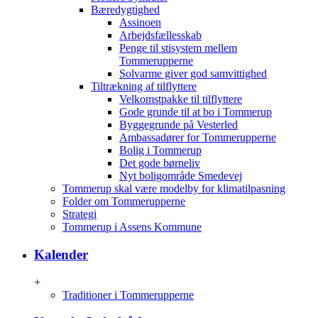
Bæredygtighed
Assinoen
Arbejdsfællesskab
Penge til stisystem mellem
Tommerupperne
Solvarme giver god samvittighed
Tiltrækning af tilflyttere
Velkomstpakke til tilflyttere
Gode grunde til at bo i Tommerup
Byggegrunde på Vesterled
Ambassadører for Tommerupperne
Bolig i Tommerup
Det gode børneliv
Nyt boligområde Smedevej
Tommerup skal være modelby for klimatilpasning
Folder om Tommerupperne
Strategi
Tommerup i Assens Kommune
Kalender
+
Traditioner i Tommerupperne