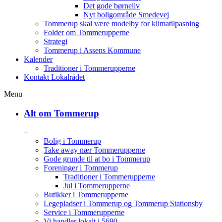
Det gode børneliv
Nyt boligområde Smedevej
Tommerup skal være modelby for klimatilpasning
Folder om Tommerupperne
Strategi
Tommerup i Assens Kommune
Kalender
Traditioner i Tommerupperne
Kontakt Lokalrådet
Menu
Alt om Tommerup
+
Bolig i Tommerup
Take away nær Tommerupperne
Gode grunde til at bo i Tommerup
Foreninger i Tommerup
Traditioner i Tommerupperne
Jul i Tommerupperne
Butikker i Tommerupperne
Legepladser i Tommerup og Tommerup Stationsby
Service i Tommerupperne
Vi handler lokalt i 5690