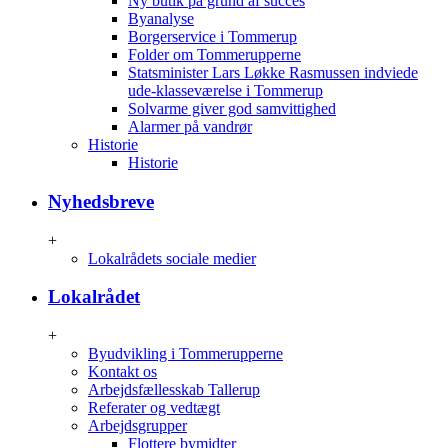
Ny butik på grund af succes
Byanalyse
Borgerservice i Tommerup
Folder om Tommerupperne
Statsminister Lars Løkke Rasmussen indviede
ude-klasseværelse i Tommerup
Solvarme giver god samvittighed
Alarmer på vandrør
Historie
Historie
Nyhedsbreve
+
Lokalrådets sociale medier
Lokalrådet
+
Byudvikling i Tommerupperne
Kontakt os
Arbejdsfællesskab Tallerup
Referater og vedtægt
Arbejdsgrupper
Flottere bymidter