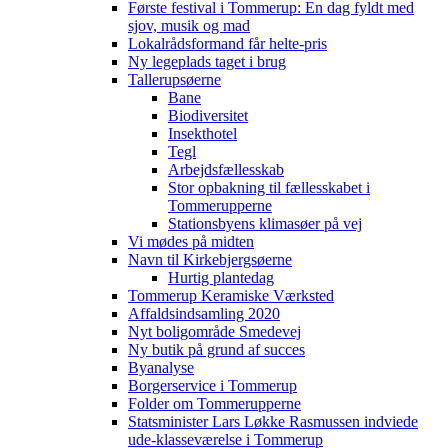
Første festival i Tommerup: En dag fyldt med
sjov, musik og mad
Lokalrådsformand får helte-pris
Ny legeplads taget i brug
Tallerupsøerne
Bane
Biodiversitet
Insekthotel
Tegl
Arbejdsfællesskab
Stor opbakning til fællesskabet i
Tommerupperne
Stationsbyens klimasøer på vej
Vi mødes på midten
Navn til Kirkebjergsøerne
Hurtig plantedag
Tommerup Keramiske Værksted
Affaldsindsamling 2020
Nyt boligområde Smedevej
Ny butik på grund af succes
Byanalyse
Borgerservice i Tommerup
Folder om Tommerupperne
Statsminister Lars Løkke Rasmussen indviede
ude-klasseværelse i Tommerup