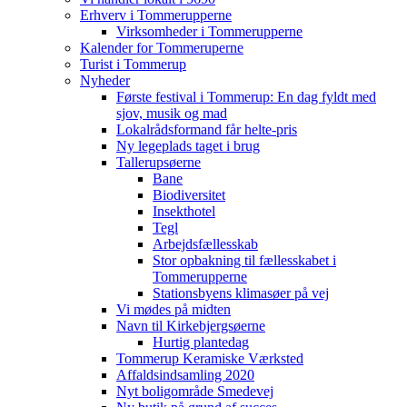
Erhverv i Tommerupperne
Virksomheder i Tommerupperne
Kalender for Tommeruperne
Turist i Tommerup
Nyheder
Første festival i Tommerup: En dag fyldt med
sjov, musik og mad
Lokalrådsformand får helte-pris
Ny legeplads taget i brug
Tallerupsøerne
Bane
Biodiversitet
Insekthotel
Tegl
Arbejdsfællesskab
Stor opbakning til fællesskabet i
Tommerupperne
Stationsbyens klimasøer på vej
Vi mødes på midten
Navn til Kirkebjergsøerne
Hurtig plantedag
Tommerup Keramiske Værksted
Affaldsindsamling 2020
Nyt boligområde Smedevej