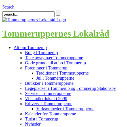
Search
Tommeruppernes Lokalråd
Alt om Tommerup
Bolig i Tommerup
Take away nær Tommerupperne
Gode grunde til at bo i Tommerup
Foreninger i Tommerup
Traditioner i Tommerupperne
Jul i Tommerupperne
Butikker i Tommerupperne
Legepladser i Tommerup og Tommerup Stationsby
Service i Tommerupperne
Vi handler lokalt i 5690
Erhverv i Tommerupperne
Virksomheder i Tommerupperne
Kalender for Tommeruperne
Turist i Tommerup
Nyheder