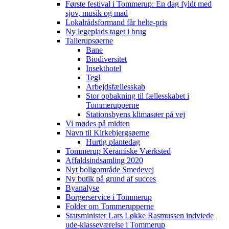
Første festival i Tommerup: En dag fyldt med
sjov, musik og mad
Lokalrådsformand får helte-pris
Ny legeplads taget i brug
Tallerupsøerne
Bane
Biodiversitet
Insekthotel
Tegl
Arbejdsfællesskab
Stor opbakning til fællesskabet i
Tommerupperne
Stationsbyens klimasøer på vej
Vi mødes på midten
Navn til Kirkebjergsøerne
Hurtig plantedag
Tommerup Keramiske Værksted
Affaldsindsamling 2020
Nyt boligområde Smedevej
Ny butik på grund af succes
Byanalyse
Borgerservice i Tommerup
Folder om Tommerupperne
Statsminister Lars Løkke Rasmussen indviede
ude-klasseværelse i Tommerup