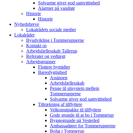
Solvarme giver god samvittighed
Alarmer på vandrør
Historie
Historie
Nyhedsbreve
Lokalrådets sociale medier
Lokalrådet
Byudvikling i Tommerupperne
Kontakt os
Arbejdsfællesskab Tallerup
Referater og vedtægt
Arbejdsgrupper
Flottere bymidter
Bæredygtighed
Assinoen
Arbejdsfællesskab
Penge til stisystem mellem
Tommerupperne
Solvarme giver god samvittighed
Tiltrækning af tilflyttere
Velkomstpakke til tilflyttere
Gode grunde til at bo i Tommerup
Byggegrunde på Vesterled
Ambassadører for Tommerupperne
Bolig i Tommerup