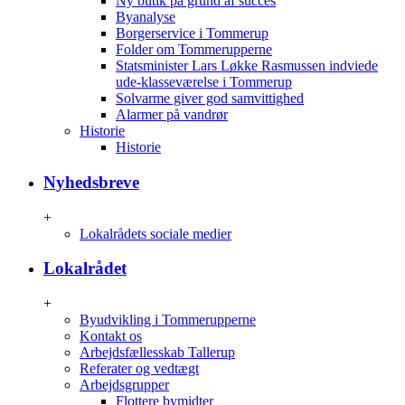
Ny butik på grund af succes
Byanalyse
Borgerservice i Tommerup
Folder om Tommerupperne
Statsminister Lars Løkke Rasmussen indviede
ude-klasseværelse i Tommerup
Solvarme giver god samvittighed
Alarmer på vandrør
Historie
Historie
Nyhedsbreve
+
Lokalrådets sociale medier
Lokalrådet
+
Byudvikling i Tommerupperne
Kontakt os
Arbejdsfællesskab Tallerup
Referater og vedtægt
Arbejdsgrupper
Flottere bymidter