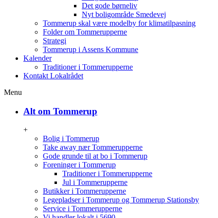
Det gode børneliv
Nyt boligområde Smedevej
Tommerup skal være modelby for klimatilpasning
Folder om Tommerupperne
Strategi
Tommerup i Assens Kommune
Kalender
Traditioner i Tommerupperne
Kontakt Lokalrådet
Menu
Alt om Tommerup
+
Bolig i Tommerup
Take away nær Tommerupperne
Gode grunde til at bo i Tommerup
Foreninger i Tommerup
Traditioner i Tommerupperne
Jul i Tommerupperne
Butikker i Tommerupperne
Legepladser i Tommerup og Tommerup Stationsby
Service i Tommerupperne
Vi handler lokalt i 5690