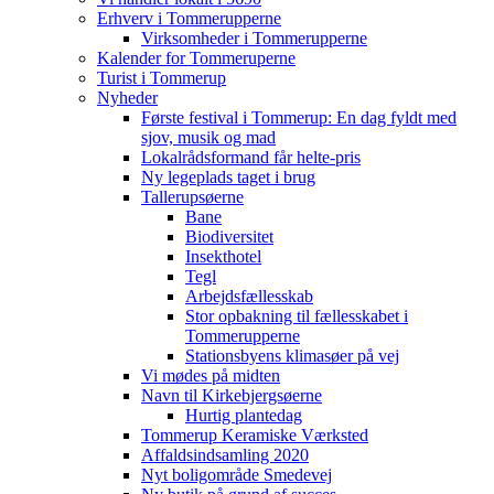
Erhverv i Tommerupperne
Virksomheder i Tommerupperne
Kalender for Tommeruperne
Turist i Tommerup
Nyheder
Første festival i Tommerup: En dag fyldt med
sjov, musik og mad
Lokalrådsformand får helte-pris
Ny legeplads taget i brug
Tallerupsøerne
Bane
Biodiversitet
Insekthotel
Tegl
Arbejdsfællesskab
Stor opbakning til fællesskabet i
Tommerupperne
Stationsbyens klimasøer på vej
Vi mødes på midten
Navn til Kirkebjergsøerne
Hurtig plantedag
Tommerup Keramiske Værksted
Affaldsindsamling 2020
Nyt boligområde Smedevej