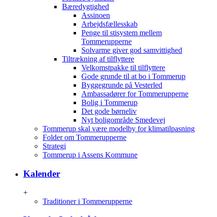
Bæredygtighed
Assinoen
Arbejdsfællesskab
Penge til stisystem mellem
Tommerupperne
Solvarme giver god samvittighed
Tiltrækning af tilflyttere
Velkomstpakke til tilflyttere
Gode grunde til at bo i Tommerup
Byggegrunde på Vesterled
Ambassadører for Tommerupperne
Bolig i Tommerup
Det gode børneliv
Nyt boligområde Smedevej
Tommerup skal være modelby for klimatilpasning
Folder om Tommerupperne
Strategi
Tommerup i Assens Kommune
Kalender
+
Traditioner i Tommerupperne