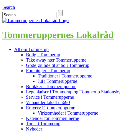
Search
Tommeruppernes Lokalråd
Alt om Tommerup
Bolig i Tommerup
Take away nær Tommerupperne
Gode grunde til at bo i Tommerup
Foreninger i Tommerup
Traditioner i Tommerupperne
Jul i Tommerupperne
Butikker i Tommerupperne
Legepladser i Tommerup og Tommerup Stationsby
Service i Tommerupperne
Vi handler lokalt i 5690
Erhverv i Tommerupperne
Virksomheder i Tommerupperne
Kalender for Tommeruperne
Turist i Tommerup
Nyheder