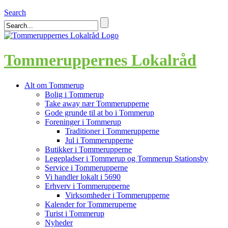
Search
Tommeruppernes Lokalråd
Alt om Tommerup
Bolig i Tommerup
Take away nær Tommerupperne
Gode grunde til at bo i Tommerup
Foreninger i Tommerup
Traditioner i Tommerupperne
Jul i Tommerupperne
Butikker i Tommerupperne
Legepladser i Tommerup og Tommerup Stationsby
Service i Tommerupperne
Vi handler lokalt i 5690
Erhverv i Tommerupperne
Virksomheder i Tommerupperne
Kalender for Tommeruperne
Turist i Tommerup
Nyheder