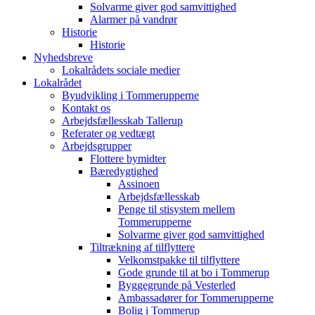
Solvarme giver god samvittighed
Alarmer på vandrør
Historie
Historie
Nyhedsbreve
Lokalrådets sociale medier
Lokalrådet
Byudvikling i Tommerupperne
Kontakt os
Arbejdsfællesskab Tallerup
Referater og vedtægt
Arbejdsgrupper
Flottere bymidter
Bæredygtighed
Assinoen
Arbejdsfællesskab
Penge til stisystem mellem
Tommerupperne
Solvarme giver god samvittighed
Tiltrækning af tilflyttere
Velkomstpakke til tilflyttere
Gode grunde til at bo i Tommerup
Byggegrunde på Vesterled
Ambassadører for Tommerupperne
Bolig i Tommerup