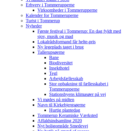
Erhverv i Tommerupperne
Virksomheder i Tommerupperne
Kalender for Tommeruperne
Turist i Tommerup
Nyheder
Første festival i Tommerup: En dag fyldt med
sjov, musik og mad
Lokalrådsformand får helte-pris
Ny legeplads taget i brug
Tallerupsøerne
Bane
Biodiversitet
Insekthotel
Tegl
Arbejdsfællesskab
Stor opbakning til fællesskabet i
Tommerupperne
Stationsbyens klimasøer på vej
Vi mødes på midten
Navn til Kirkebjergsøerne
Hurtig plantedag
Tommerup Keramiske Værksted
Affaldsindsamling 2020
Nyt boligområde Smedevej