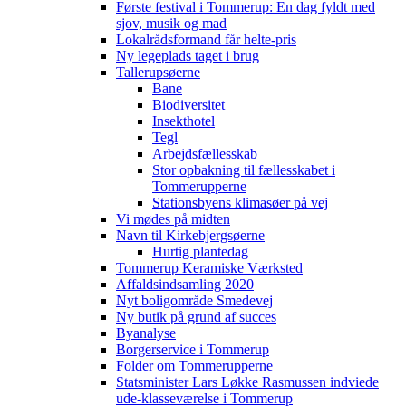
Første festival i Tommerup: En dag fyldt med
sjov, musik og mad
Lokalrådsformand får helte-pris
Ny legeplads taget i brug
Tallerupsøerne
Bane
Biodiversitet
Insekthotel
Tegl
Arbejdsfællesskab
Stor opbakning til fællesskabet i
Tommerupperne
Stationsbyens klimasøer på vej
Vi mødes på midten
Navn til Kirkebjergsøerne
Hurtig plantedag
Tommerup Keramiske Værksted
Affaldsindsamling 2020
Nyt boligområde Smedevej
Ny butik på grund af succes
Byanalyse
Borgerservice i Tommerup
Folder om Tommerupperne
Statsminister Lars Løkke Rasmussen indviede
ude-klasseværelse i Tommerup