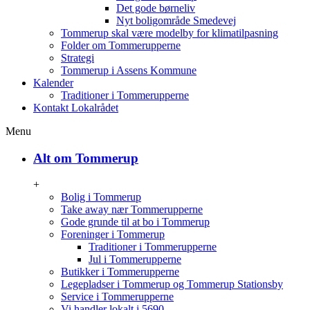
Det gode børneliv
Nyt boligområde Smedevej
Tommerup skal være modelby for klimatilpasning
Folder om Tommerupperne
Strategi
Tommerup i Assens Kommune
Kalender
Traditioner i Tommerupperne
Kontakt Lokalrådet
Menu
Alt om Tommerup
+
Bolig i Tommerup
Take away nær Tommerupperne
Gode grunde til at bo i Tommerup
Foreninger i Tommerup
Traditioner i Tommerupperne
Jul i Tommerupperne
Butikker i Tommerupperne
Legepladser i Tommerup og Tommerup Stationsby
Service i Tommerupperne
Vi handler lokalt i 5690