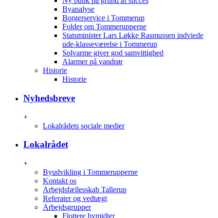
Ny butik på grund af succes
Byanalyse
Borgerservice i Tommerup
Folder om Tommerupperne
Statsminister Lars Løkke Rasmussen indviede
ude-klasseværelse i Tommerup
Solvarme giver god samvittighed
Alarmer på vandrør
Historie
Historie
Nyhedsbreve
+
Lokalrådets sociale medier
Lokalrådet
+
Byudvikling i Tommerupperne
Kontakt os
Arbejdsfællesskab Tallerup
Referater og vedtægt
Arbejdsgrupper
Flottere bymidter