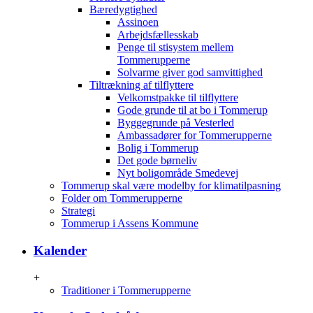
Bæredygtighed
Assinoen
Arbejdsfællesskab
Penge til stisystem mellem
Tommerupperne
Solvarme giver god samvittighed
Tiltrækning af tilflyttere
Velkomstpakke til tilflyttere
Gode grunde til at bo i Tommerup
Byggegrunde på Vesterled
Ambassadører for Tommerupperne
Bolig i Tommerup
Det gode børneliv
Nyt boligområde Smedevej
Tommerup skal være modelby for klimatilpasning
Folder om Tommerupperne
Strategi
Tommerup i Assens Kommune
Kalender
+
Traditioner i Tommerupperne