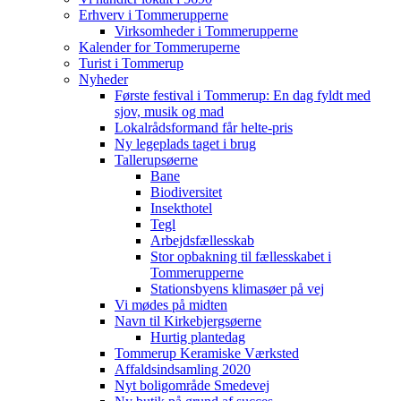
Erhverv i Tommerupperne
Virksomheder i Tommerupperne
Kalender for Tommeruperne
Turist i Tommerup
Nyheder
Første festival i Tommerup: En dag fyldt med
sjov, musik og mad
Lokalrådsformand får helte-pris
Ny legeplads taget i brug
Tallerupsøerne
Bane
Biodiversitet
Insekthotel
Tegl
Arbejdsfællesskab
Stor opbakning til fællesskabet i
Tommerupperne
Stationsbyens klimasøer på vej
Vi mødes på midten
Navn til Kirkebjergsøerne
Hurtig plantedag
Tommerup Keramiske Værksted
Affaldsindsamling 2020
Nyt boligområde Smedevej