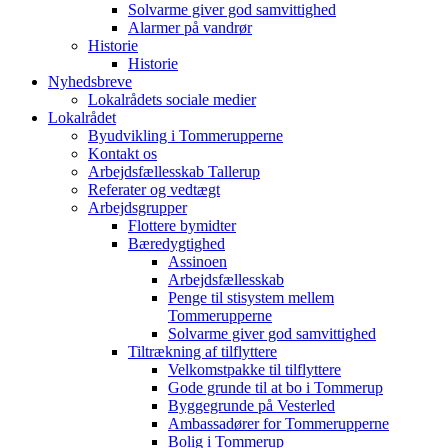
Solvarme giver god samvittighed
Alarmer på vandrør
Historie
Historie
Nyhedsbreve
Lokalrådets sociale medier
Lokalrådet
Byudvikling i Tommerupperne
Kontakt os
Arbejdsfællesskab Tallerup
Referater og vedtægt
Arbejdsgrupper
Flottere bymidter
Bæredygtighed
Assinoen
Arbejdsfællesskab
Penge til stisystem mellem
Tommerupperne
Solvarme giver god samvittighed
Tiltrækning af tilflyttere
Velkomstpakke til tilflyttere
Gode grunde til at bo i Tommerup
Byggegrunde på Vesterled
Ambassadører for Tommerupperne
Bolig i Tommerup