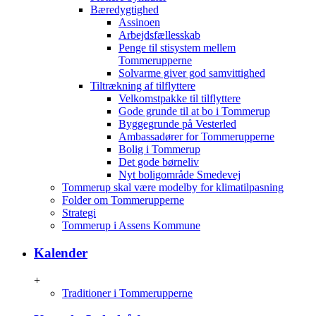
Bæredygtighed
Assinoen
Arbejdsfællesskab
Penge til stisystem mellem
Tommerupperne
Solvarme giver god samvittighed
Tiltrækning af tilflyttere
Velkomstpakke til tilflyttere
Gode grunde til at bo i Tommerup
Byggegrunde på Vesterled
Ambassadører for Tommerupperne
Bolig i Tommerup
Det gode børneliv
Nyt boligområde Smedevej
Tommerup skal være modelby for klimatilpasning
Folder om Tommerupperne
Strategi
Tommerup i Assens Kommune
Kalender
+
Traditioner i Tommerupperne