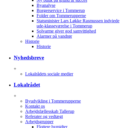
Ny butik på grund af succes
Byanalyse
Borgerservice i Tommerup
Folder om Tommerupperne
Statsminister Lars Løkke Rasmussen indviede
ude-klasseværelse i Tommerup
Solvarme giver god samvittighed
Alarmer på vandrør
Historie
Historie
Nyhedsbreve
+
Lokalrådets sociale medier
Lokalrådet
+
Byudvikling i Tommerupperne
Kontakt os
Arbejdsfællesskab Tallerup
Referater og vedtægt
Arbejdsgrupper
Flottere bymidter