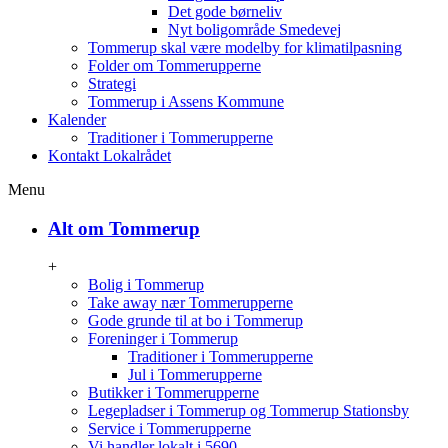
Det gode børneliv
Nyt boligområde Smedevej
Tommerup skal være modelby for klimatilpasning
Folder om Tommerupperne
Strategi
Tommerup i Assens Kommune
Kalender
Traditioner i Tommerupperne
Kontakt Lokalrådet
Menu
Alt om Tommerup
+
Bolig i Tommerup
Take away nær Tommerupperne
Gode grunde til at bo i Tommerup
Foreninger i Tommerup
Traditioner i Tommerupperne
Jul i Tommerupperne
Butikker i Tommerupperne
Legepladser i Tommerup og Tommerup Stationsby
Service i Tommerupperne
Vi handler lokalt i 5690