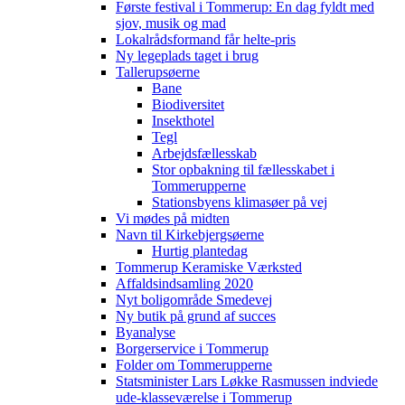
Første festival i Tommerup: En dag fyldt med
sjov, musik og mad
Lokalrådsformand får helte-pris
Ny legeplads taget i brug
Tallerupsøerne
Bane
Biodiversitet
Insekthotel
Tegl
Arbejdsfællesskab
Stor opbakning til fællesskabet i
Tommerupperne
Stationsbyens klimasøer på vej
Vi mødes på midten
Navn til Kirkebjergsøerne
Hurtig plantedag
Tommerup Keramiske Værksted
Affaldsindsamling 2020
Nyt boligområde Smedevej
Ny butik på grund af succes
Byanalyse
Borgerservice i Tommerup
Folder om Tommerupperne
Statsminister Lars Løkke Rasmussen indviede
ude-klasseværelse i Tommerup