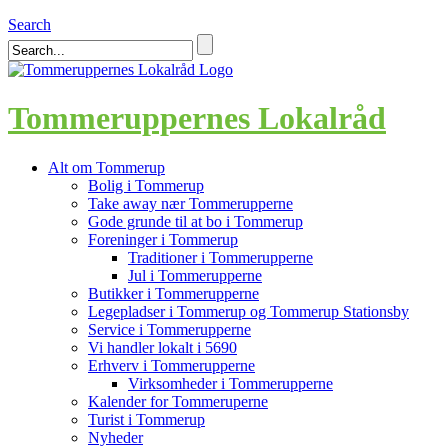
Search
Tommeruppernes Lokalråd
Alt om Tommerup
Bolig i Tommerup
Take away nær Tommerupperne
Gode grunde til at bo i Tommerup
Foreninger i Tommerup
Traditioner i Tommerupperne
Jul i Tommerupperne
Butikker i Tommerupperne
Legepladser i Tommerup og Tommerup Stationsby
Service i Tommerupperne
Vi handler lokalt i 5690
Erhverv i Tommerupperne
Virksomheder i Tommerupperne
Kalender for Tommeruperne
Turist i Tommerup
Nyheder