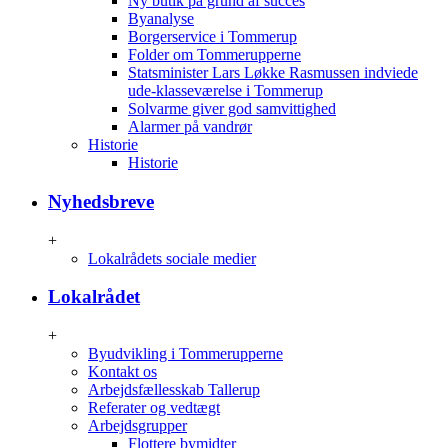
Ny butik på grund af succes
Byanalyse
Borgerservice i Tommerup
Folder om Tommerupperne
Statsminister Lars Løkke Rasmussen indviede
ude-klasseværelse i Tommerup
Solvarme giver god samvittighed
Alarmer på vandrør
Historie
Historie
Nyhedsbreve
+
Lokalrådets sociale medier
Lokalrådet
+
Byudvikling i Tommerupperne
Kontakt os
Arbejdsfællesskab Tallerup
Referater og vedtægt
Arbejdsgrupper
Flottere bymidter