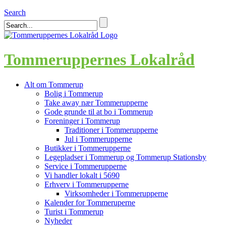
Search
Tommeruppernes Lokalråd
Alt om Tommerup
Bolig i Tommerup
Take away nær Tommerupperne
Gode grunde til at bo i Tommerup
Foreninger i Tommerup
Traditioner i Tommerupperne
Jul i Tommerupperne
Butikker i Tommerupperne
Legepladser i Tommerup og Tommerup Stationsby
Service i Tommerupperne
Vi handler lokalt i 5690
Erhverv i Tommerupperne
Virksomheder i Tommerupperne
Kalender for Tommeruperne
Turist i Tommerup
Nyheder