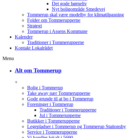
Det gode børneliv
Nyt boligområde Smedevej
Tommerup skal være modelby for klimatilpasning
Folder om Tommerupperne
Strategi
Tommerup i Assens Kommune
Kalender
Traditioner i Tommerupperne
Kontakt Lokalrådet
Menu
Alt om Tommerup
+
Bolig i Tommerup
Take away nær Tommerupperne
Gode grunde til at bo i Tommerup
Foreninger i Tommerup
Traditioner i Tommerupperne
Jul i Tommerupperne
Butikker i Tommerupperne
Legepladser i Tommerup og Tommerup Stationsby
Service i Tommerupperne
Vi handler lokalt i 5690