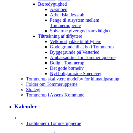
Bæredygtighed
Assinoen
Arbejdsfællesskab
Penge til stisystem mellem
Tommerupperne
Solvarme giver god samvittighed
Tiltrækning af tilflyttere
Velkomstpakke til tilflyttere
Gode grunde til at bo i Tommerup
Byggegrunde på Vesterled
Ambassadører for Tommerupperne
Bolig i Tommerup
Det gode børneliv
Nyt boligområde Smedevej
Tommerup skal være modelby for klimatilpasning
Folder om Tommerupperne
Strategi
Tommerup i Assens Kommune
Kalender
+
Traditioner i Tommerupperne