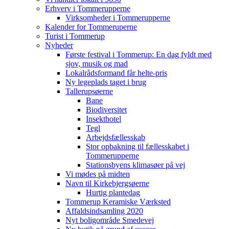
Erhverv i Tommerupperne
Virksomheder i Tommerupperne
Kalender for Tommeruperne
Turist i Tommerup
Nyheder
Første festival i Tommerup: En dag fyldt med
sjov, musik og mad
Lokalrådsformand får helte-pris
Ny legeplads taget i brug
Tallerupsøerne
Bane
Biodiversitet
Insekthotel
Tegl
Arbejdsfællesskab
Stor opbakning til fællesskabet i
Tommerupperne
Stationsbyens klimasøer på vej
Vi mødes på midten
Navn til Kirkebjergsøerne
Hurtig plantedag
Tommerup Keramiske Værksted
Affaldsindsamling 2020
Nyt boligområde Smedevej