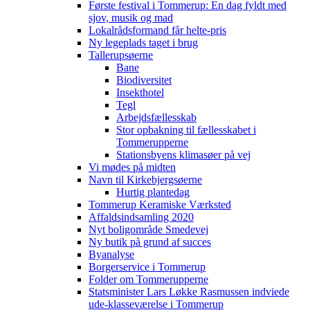
Første festival i Tommerup: En dag fyldt med
sjov, musik og mad
Lokalrådsformand får helte-pris
Ny legeplads taget i brug
Tallerupsøerne
Bane
Biodiversitet
Insekthotel
Tegl
Arbejdsfællesskab
Stor opbakning til fællesskabet i
Tommerupperne
Stationsbyens klimasøer på vej
Vi mødes på midten
Navn til Kirkebjergsøerne
Hurtig plantedag
Tommerup Keramiske Værksted
Affaldsindsamling 2020
Nyt boligområde Smedevej
Ny butik på grund af succes
Byanalyse
Borgerservice i Tommerup
Folder om Tommerupperne
Statsminister Lars Løkke Rasmussen indviede
ude-klasseværelse i Tommerup