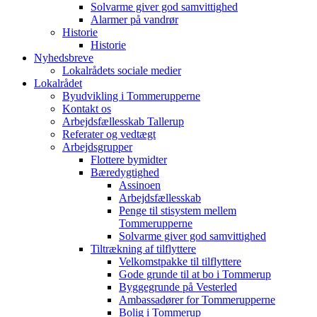
Solvarme giver god samvittighed
Alarmer på vandrør
Historie
Historie
Nyhedsbreve
Lokalrådets sociale medier
Lokalrådet
Byudvikling i Tommerupperne
Kontakt os
Arbejdsfællesskab Tallerup
Referater og vedtægt
Arbejdsgrupper
Flottere bymidter
Bæredygtighed
Assinoen
Arbejdsfællesskab
Penge til stisystem mellem
Tommerupperne
Solvarme giver god samvittighed
Tiltrækning af tilflyttere
Velkomstpakke til tilflyttere
Gode grunde til at bo i Tommerup
Byggegrunde på Vesterled
Ambassadører for Tommerupperne
Bolig i Tommerup