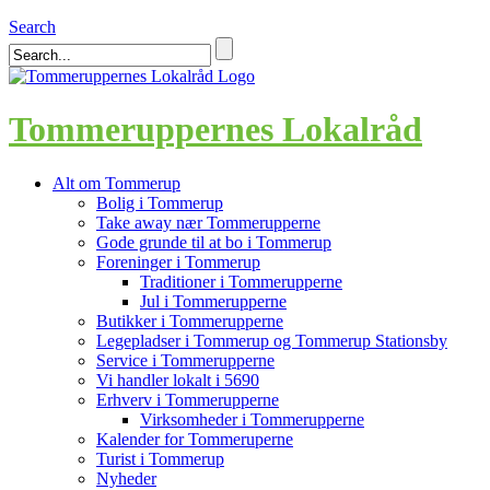
Search
Tommeruppernes Lokalråd
Alt om Tommerup
Bolig i Tommerup
Take away nær Tommerupperne
Gode grunde til at bo i Tommerup
Foreninger i Tommerup
Traditioner i Tommerupperne
Jul i Tommerupperne
Butikker i Tommerupperne
Legepladser i Tommerup og Tommerup Stationsby
Service i Tommerupperne
Vi handler lokalt i 5690
Erhverv i Tommerupperne
Virksomheder i Tommerupperne
Kalender for Tommeruperne
Turist i Tommerup
Nyheder