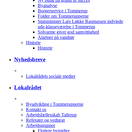
Ny butik på grund af succes
Byanalyse
Borgerservice i Tommerup
Folder om Tommerupperne
Statsminister Lars Løkke Rasmussen indviede
ude-klasseværelse i Tommerup
Solvarme giver god samvittighed
Alarmer på vandrør
Historie
Historie
Nyhedsbreve
+
Lokalrådets sociale medier
Lokalrådet
+
Byudvikling i Tommerupperne
Kontakt os
Arbejdsfællesskab Tallerup
Referater og vedtægt
Arbejdsgrupper
Flottere bymidter