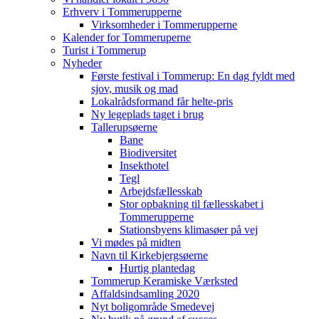
Erhverv i Tommerupperne
Virksomheder i Tommerupperne
Kalender for Tommeruperne
Turist i Tommerup
Nyheder
Første festival i Tommerup: En dag fyldt med
sjov, musik og mad
Lokalrådsformand får helte-pris
Ny legeplads taget i brug
Tallerupsøerne
Bane
Biodiversitet
Insekthotel
Tegl
Arbejdsfællesskab
Stor opbakning til fællesskabet i
Tommerupperne
Stationsbyens klimasøer på vej
Vi mødes på midten
Navn til Kirkebjergsøerne
Hurtig plantedag
Tommerup Keramiske Værksted
Affaldsindsamling 2020
Nyt boligområde Smedevej