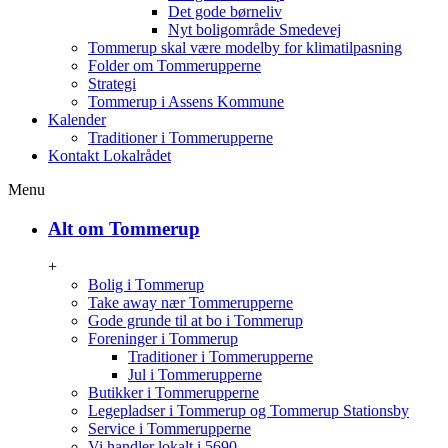
Det gode børneliv
Nyt boligområde Smedevej
Tommerup skal være modelby for klimatilpasning
Folder om Tommerupperne
Strategi
Tommerup i Assens Kommune
Kalender
Traditioner i Tommerupperne
Kontakt Lokalrådet
Menu
Alt om Tommerup
+
Bolig i Tommerup
Take away nær Tommerupperne
Gode grunde til at bo i Tommerup
Foreninger i Tommerup
Traditioner i Tommerupperne
Jul i Tommerupperne
Butikker i Tommerupperne
Legepladser i Tommerup og Tommerup Stationsby
Service i Tommerupperne
Vi handler lokalt i 5690