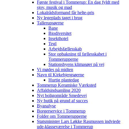
Første festival i Tommerup: En dag fyldt med
sjov, musik og mad
Lokalrådsformand får helte-pris
Ny legeplads taget i brug
Tallerupsøerne
Bane
Biodiversitet
Insekthotel
Tegl
Arbejdsfællesskab
Stor opbakning til fællesskabet i
Tommerupperne
Stationsbyens klimasøer på vej
Vi mødes på midten
Navn til Kirkebjergsøerne
Hurtig plantedag
Tommerup Keramiske Værksted
Affaldsindsamling 2020
Nyt boligområde Smedevej
Ny butik på grund af succes
Byanalyse
Borgerservice i Tommerup
Folder om Tommerupperne
Statsminister Lars Løkke Rasmussen indviede
ude-klasseværelse i Tommerup