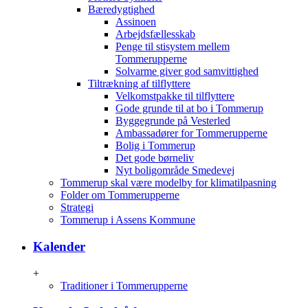
Bæredygtighed
Assinoen
Arbejdsfællesskab
Penge til stisystem mellem
Tommerupperne
Solvarme giver god samvittighed
Tiltrækning af tilflyttere
Velkomstpakke til tilflyttere
Gode grunde til at bo i Tommerup
Byggegrunde på Vesterled
Ambassadører for Tommerupperne
Bolig i Tommerup
Det gode børneliv
Nyt boligområde Smedevej
Tommerup skal være modelby for klimatilpasning
Folder om Tommerupperne
Strategi
Tommerup i Assens Kommune
Kalender
+
Traditioner i Tommerupperne