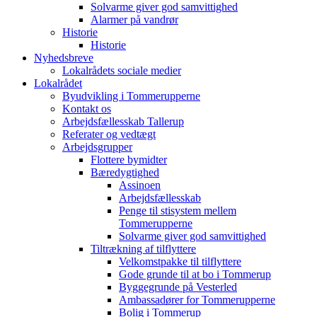
Solvarme giver god samvittighed
Alarmer på vandrør
Historie
Historie
Nyhedsbreve
Lokalrådets sociale medier
Lokalrådet
Byudvikling i Tommerupperne
Kontakt os
Arbejdsfællesskab Tallerup
Referater og vedtægt
Arbejdsgrupper
Flottere bymidter
Bæredygtighed
Assinoen
Arbejdsfællesskab
Penge til stisystem mellem
Tommerupperne
Solvarme giver god samvittighed
Tiltrækning af tilflyttere
Velkomstpakke til tilflyttere
Gode grunde til at bo i Tommerup
Byggegrunde på Vesterled
Ambassadører for Tommerupperne
Bolig i Tommerup