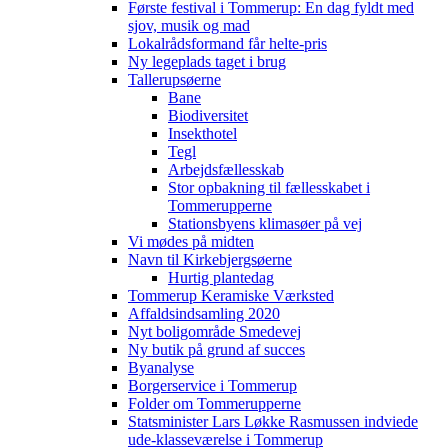
Første festival i Tommerup: En dag fyldt med
sjov, musik og mad
Lokalrådsformand får helte-pris
Ny legeplads taget i brug
Tallerupsøerne
Bane
Biodiversitet
Insekthotel
Tegl
Arbejdsfællesskab
Stor opbakning til fællesskabet i
Tommerupperne
Stationsbyens klimasøer på vej
Vi mødes på midten
Navn til Kirkebjergsøerne
Hurtig plantedag
Tommerup Keramiske Værksted
Affaldsindsamling 2020
Nyt boligområde Smedevej
Ny butik på grund af succes
Byanalyse
Borgerservice i Tommerup
Folder om Tommerupperne
Statsminister Lars Løkke Rasmussen indviede
ude-klasseværelse i Tommerup