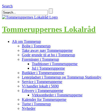
Search
Tommeruppernes Lokalråd
Alt om Tommerup
Bolig i Tommerup
Take away nær Tommerupperne
Gode grunde til at bo i Tommerup
Foreninger i Tommerup
Traditioner i Tommerupperne
Jul i Tommerupperne
Butikker i Tommerupperne
Legepladser i Tommerup og Tommerup Stationsby
Service i Tommerupperne
Vi handler lokalt i 5690
Erhverv i Tommerupperne
Virksomheder i Tommerupperne
Kalender for Tommeruperne
Turist i Tommerup
Nyheder