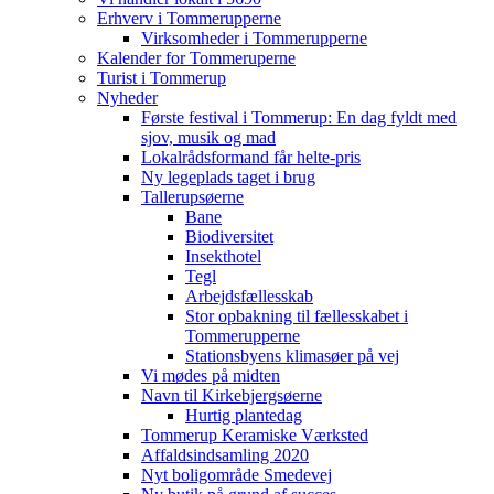
Erhverv i Tommerupperne
Virksomheder i Tommerupperne
Kalender for Tommeruperne
Turist i Tommerup
Nyheder
Første festival i Tommerup: En dag fyldt med
sjov, musik og mad
Lokalrådsformand får helte-pris
Ny legeplads taget i brug
Tallerupsøerne
Bane
Biodiversitet
Insekthotel
Tegl
Arbejdsfællesskab
Stor opbakning til fællesskabet i
Tommerupperne
Stationsbyens klimasøer på vej
Vi mødes på midten
Navn til Kirkebjergsøerne
Hurtig plantedag
Tommerup Keramiske Værksted
Affaldsindsamling 2020
Nyt boligområde Smedevej