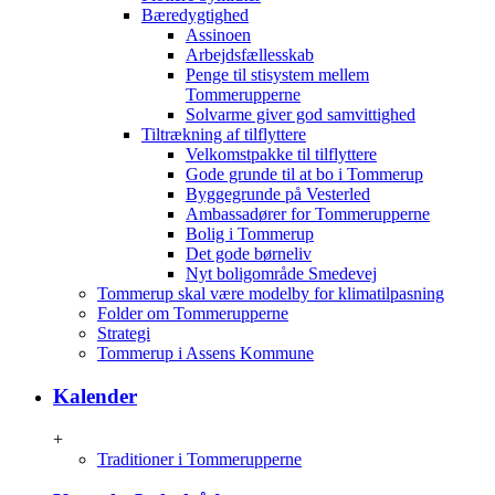
Bæredygtighed
Assinoen
Arbejdsfællesskab
Penge til stisystem mellem
Tommerupperne
Solvarme giver god samvittighed
Tiltrækning af tilflyttere
Velkomstpakke til tilflyttere
Gode grunde til at bo i Tommerup
Byggegrunde på Vesterled
Ambassadører for Tommerupperne
Bolig i Tommerup
Det gode børneliv
Nyt boligområde Smedevej
Tommerup skal være modelby for klimatilpasning
Folder om Tommerupperne
Strategi
Tommerup i Assens Kommune
Kalender
+
Traditioner i Tommerupperne