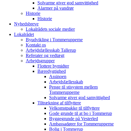
Solvarme giver god samvittighed
Alarmer på vandrør
Historie
Historie
Nyhedsbreve
Lokalrådets sociale medier
Lokalrådet
Byudvikling i Tommerupperne
Kontakt os
Arbejdsfællesskab Tallerup
Referater og vedtægt
Arbejdsgrupper
Flottere bymidter
Bæredygtighed
Assinoen
Arbejdsfællesskab
Penge til stisystem mellem
Tommerupperne
Solvarme giver god samvittighed
Tiltrækning af tilflyttere
Velkomstpakke til tilflyttere
Gode grunde til at bo i Tommerup
Byggegrunde på Vesterled
Ambassadører for Tommerupperne
Bolig i Tommerup