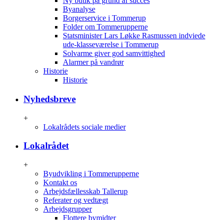
Ny butik på grund af succes
Byanalyse
Borgerservice i Tommerup
Folder om Tommerupperne
Statsminister Lars Løkke Rasmussen indviede
ude-klasseværelse i Tommerup
Solvarme giver god samvittighed
Alarmer på vandrør
Historie
Historie
Nyhedsbreve
+
Lokalrådets sociale medier
Lokalrådet
+
Byudvikling i Tommerupperne
Kontakt os
Arbejdsfællesskab Tallerup
Referater og vedtægt
Arbejdsgrupper
Flottere bymidter