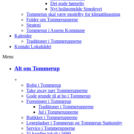
Det gode børneliv
Nyt boligområde Smedevej
Tommerup skal være modelby for klimatilpasning
Folder om Tommerupperne
Strategi
Tommerup i Assens Kommune
Kalender
Traditioner i Tommerupperne
Kontakt Lokalrådet
Menu
Alt om Tommerup
+
Bolig i Tommerup
Take away nær Tommerupperne
Gode grunde til at bo i Tommerup
Foreninger i Tommerup
Traditioner i Tommerupperne
Jul i Tommerupperne
Butikker i Tommerupperne
Legepladser i Tommerup og Tommerup Stationsby
Service i Tommerupperne
Vi handler lokalt i 5690