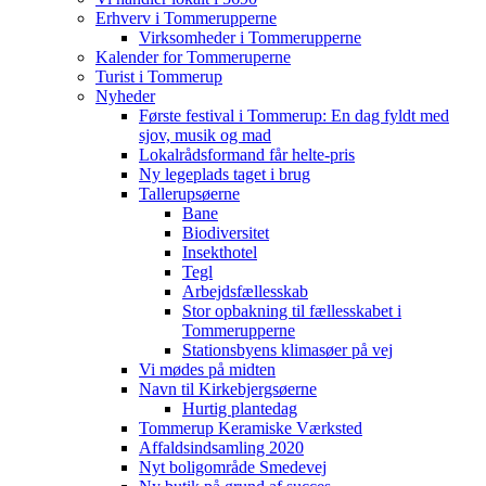
Erhverv i Tommerupperne
Virksomheder i Tommerupperne
Kalender for Tommeruperne
Turist i Tommerup
Nyheder
Første festival i Tommerup: En dag fyldt med
sjov, musik og mad
Lokalrådsformand får helte-pris
Ny legeplads taget i brug
Tallerupsøerne
Bane
Biodiversitet
Insekthotel
Tegl
Arbejdsfællesskab
Stor opbakning til fællesskabet i
Tommerupperne
Stationsbyens klimasøer på vej
Vi mødes på midten
Navn til Kirkebjergsøerne
Hurtig plantedag
Tommerup Keramiske Værksted
Affaldsindsamling 2020
Nyt boligområde Smedevej