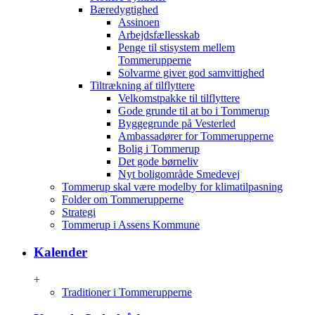
Bæredygtighed
Assinoen
Arbejdsfællesskab
Penge til stisystem mellem
Tommerupperne
Solvarme giver god samvittighed
Tiltrækning af tilflyttere
Velkomstpakke til tilflyttere
Gode grunde til at bo i Tommerup
Byggegrunde på Vesterled
Ambassadører for Tommerupperne
Bolig i Tommerup
Det gode børneliv
Nyt boligområde Smedevej
Tommerup skal være modelby for klimatilpasning
Folder om Tommerupperne
Strategi
Tommerup i Assens Kommune
Kalender
+
Traditioner i Tommerupperne