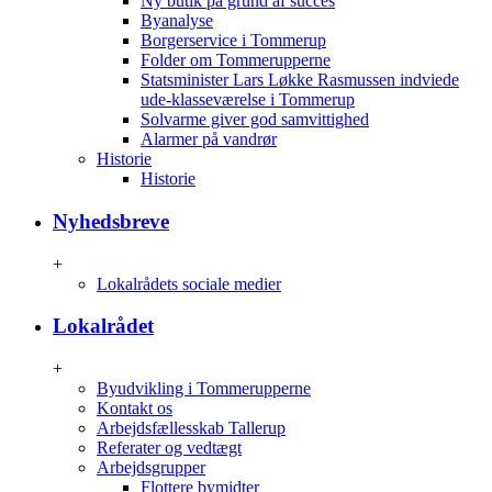
Ny butik på grund af succes
Byanalyse
Borgerservice i Tommerup
Folder om Tommerupperne
Statsminister Lars Løkke Rasmussen indviede
ude-klasseværelse i Tommerup
Solvarme giver god samvittighed
Alarmer på vandrør
Historie
Historie
Nyhedsbreve
+
Lokalrådets sociale medier
Lokalrådet
+
Byudvikling i Tommerupperne
Kontakt os
Arbejdsfællesskab Tallerup
Referater og vedtægt
Arbejdsgrupper
Flottere bymidter