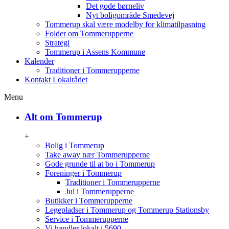
Det gode børneliv
Nyt boligområde Smedevej
Tommerup skal være modelby for klimatilpasning
Folder om Tommerupperne
Strategi
Tommerup i Assens Kommune
Kalender
Traditioner i Tommerupperne
Kontakt Lokalrådet
Menu
Alt om Tommerup
+
Bolig i Tommerup
Take away nær Tommerupperne
Gode grunde til at bo i Tommerup
Foreninger i Tommerup
Traditioner i Tommerupperne
Jul i Tommerupperne
Butikker i Tommerupperne
Legepladser i Tommerup og Tommerup Stationsby
Service i Tommerupperne
Vi handler lokalt i 5690