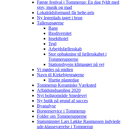
Første festival i Tommerup: En dag fyldt med
sjov, musik og mad
Lokalrådsformand får helte-pris
Ny legeplads taget i brug
Tallerupsøerne
Bane
Biodiversitet
Insekthotel
Tegl
Arbejdsfællesskab
Stor opbakning til fællesskabet i
Tommerupperne
Stationsbyens klimasøer på vej
Vi mødes på midten
Navn til Kirkebjergsøerne
Hurtig plantedag
Tommerup Keramiske Værksted
Affaldsindsamling 2020
Nyt boligområde Smedevej
Ny butik på grund af succes
Byanalyse
Borgerservice i Tommerup
Folder om Tommerupperne
Statsminister Lars Løkke Rasmussen indviede
ude-klasseværelse i Tommerup