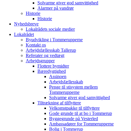
Solvarme giver god samvittighed
Alarmer på vandrør
Historie
Historie
Nyhedsbreve
Lokalrådets sociale medier
Lokalrådet
Byudvikling i Tommerupperne
Kontakt os
Arbejdsfællesskab Tallerup
Referater og vedtægt
Arbejdsgrupper
Flottere bymidter
Bæredygtighed
Assinoen
Arbejdsfællesskab
Penge til stisystem mellem
Tommerupperne
Solvarme giver god samvittighed
Tiltrækning af tilflyttere
Velkomstpakke til tilflyttere
Gode grunde til at bo i Tommerup
Byggegrunde på Vesterled
Ambassadører for Tommerupperne
Bolig i Tommerup