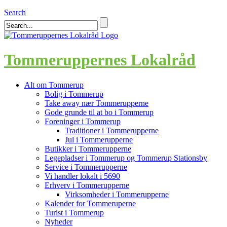
Search
Tommeruppernes Lokalråd
Alt om Tommerup
Bolig i Tommerup
Take away nær Tommerupperne
Gode grunde til at bo i Tommerup
Foreninger i Tommerup
Traditioner i Tommerupperne
Jul i Tommerupperne
Butikker i Tommerupperne
Legepladser i Tommerup og Tommerup Stationsby
Service i Tommerupperne
Vi handler lokalt i 5690
Erhverv i Tommerupperne
Virksomheder i Tommerupperne
Kalender for Tommeruperne
Turist i Tommerup
Nyheder