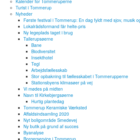
Kalender for Tommeruperne
Turist i Tommerup
Nyheder
Første festival i Tommerup: En dag fyldt med sjov, musik 
Lokalrådsformand får helte-pris
Ny legeplads taget i brug
Tallerupsøerne
Bane
Biodiversitet
Insekthotel
Tegl
Arbejdsfællesskab
Stor opbakning til fællesskabet i Tommerupperne
Stationsbyens klimasøer på vej
Vi mødes på midten
Navn til Kirkebjergsøerne
Hurtig plantedag
Tommerup Keramiske Værksted
Affaldsindsamling 2020
Nyt boligområde Smedevej
Ny butik på grund af succes
Byanalyse
Borgerservice i Tommerup