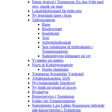
Første festival i Tommerup: En dag fyldt med
sjov, musik og mad
Lokalrådsformand får helte-pris
Ny legeplads taget i brug
Tallerupsøerne
Bane
Biodiversitet
Insekthotel
Tegl
Arbejdsfællesskab
Stor opbakning til fællesskabet i
Tommerupperne
Stationsbyens klimasøer på vej
Vi mødes på midten
Navn til Kirkebjergsøerne
Hurtig plantedag
Tommerup Keramiske Værksted
Affaldsindsamling 2020
Nyt boligområde Smedevej
Ny butik på grund af succes
Byanalyse
Borgerservice i Tommerup
Folder om Tommerupperne
Statsminister Lars Løkke Rasmussen indviede
ude-klasseværelse i Tommerup