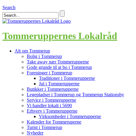
Search
Tommeruppernes Lokalråd
Alt om Tommerup
Bolig i Tommerup
Take away nær Tommerupperne
Gode grunde til at bo i Tommerup
Foreninger i Tommerup
Traditioner i Tommerupperne
Jul i Tommerupperne
Butikker i Tommerupperne
Legepladser i Tommerup og Tommerup Stationsby
Service i Tommerupperne
Vi handler lokalt i 5690
Erhverv i Tommerupperne
Virksomheder i Tommerupperne
Kalender for Tommeruperne
Turist i Tommerup
Nyheder