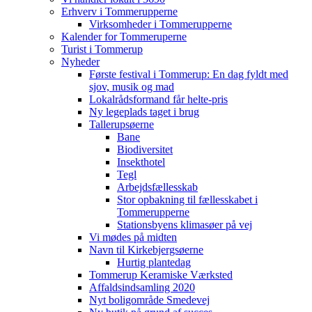
Erhverv i Tommerupperne
Virksomheder i Tommerupperne
Kalender for Tommeruperne
Turist i Tommerup
Nyheder
Første festival i Tommerup: En dag fyldt med
sjov, musik og mad
Lokalrådsformand får helte-pris
Ny legeplads taget i brug
Tallerupsøerne
Bane
Biodiversitet
Insekthotel
Tegl
Arbejdsfællesskab
Stor opbakning til fællesskabet i
Tommerupperne
Stationsbyens klimasøer på vej
Vi mødes på midten
Navn til Kirkebjergsøerne
Hurtig plantedag
Tommerup Keramiske Værksted
Affaldsindsamling 2020
Nyt boligområde Smedevej