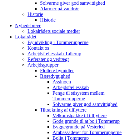
Solvarme giver god samvittighed
Alarmer på vandrør
Historie
Historie
Nyhedsbreve
Lokalrådets sociale medier
Lokalrådet
Byudvikling i Tommerupperne
Kontakt os
Arbejdsfællesskab Tallerup
Referater og vedtægt
Arbejdsgrupper
Flottere bymidter
Bæredygtighed
Assinoen
Arbejdsfællesskab
Penge til stisystem mellem
Tommerupperne
Solvarme giver god samvittighed
Tiltrækning af tilflyttere
Velkomstpakke til tilflyttere
Gode grunde til at bo i Tommerup
Byggegrunde på Vesterled
Ambassadører for Tommerupperne
Bolig i Tommerup