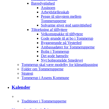
Bæredygtighed
Assinoen
Arbejdsfællesskab
Penge til stisystem mellem
Tommerupperne
Solvarme giver god samvittighed
Tiltrækning af tilflyttere
Velkomstpakke til tilflyttere
Gode grunde til at bo i Tommerup
Byggegrunde på Vesterled
Ambassadører for Tommerupperne
Bolig i Tommerup
Det gode børneliv
Nyt boligområde Smedevej
Tommerup skal være modelby for klimatilpasning
Folder om Tommerupperne
Strategi
Tommerup i Assens Kommune
Kalender
+
Traditioner i Tommerupperne