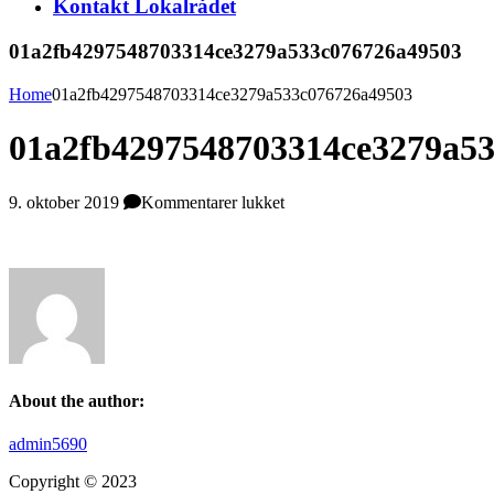
Kontakt Lokalrådet
01a2fb4297548703314ce3279a533c076726a49503
Home
01a2fb4297548703314ce3279a533c076726a49503
01a2fb4297548703314ce3279a5
til
9. oktober 2019
Kommentarer lukket
01a2fb4297548703314ce327
About the author:
admin5690
Copyright © 2023