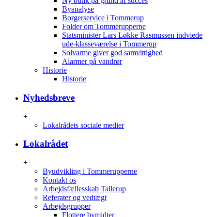
Ny butik på grund af succes
Byanalyse
Borgerservice i Tommerup
Folder om Tommerupperne
Statsminister Lars Løkke Rasmussen indviede
ude-klasseværelse i Tommerup
Solvarme giver god samvittighed
Alarmer på vandrør
Historie
Historie
Nyhedsbreve
+
Lokalrådets sociale medier
Lokalrådet
+
Byudvikling i Tommerupperne
Kontakt os
Arbejdsfællesskab Tallerup
Referater og vedtægt
Arbejdsgrupper
Flottere bymidter