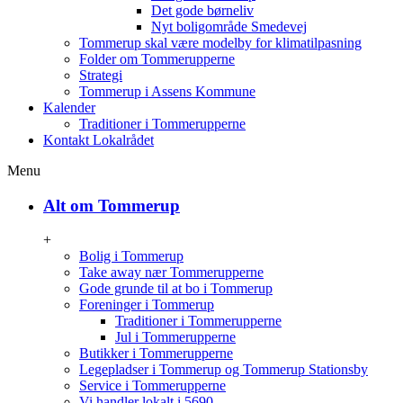
Det gode børneliv
Nyt boligområde Smedevej
Tommerup skal være modelby for klimatilpasning
Folder om Tommerupperne
Strategi
Tommerup i Assens Kommune
Kalender
Traditioner i Tommerupperne
Kontakt Lokalrådet
Menu
Alt om Tommerup
+
Bolig i Tommerup
Take away nær Tommerupperne
Gode grunde til at bo i Tommerup
Foreninger i Tommerup
Traditioner i Tommerupperne
Jul i Tommerupperne
Butikker i Tommerupperne
Legepladser i Tommerup og Tommerup Stationsby
Service i Tommerupperne
Vi handler lokalt i 5690