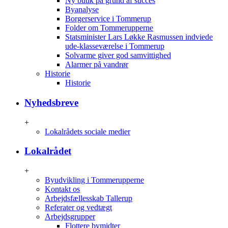
Ny butik på grund af succes
Byanalyse
Borgerservice i Tommerup
Folder om Tommerupperne
Statsminister Lars Løkke Rasmussen indviede
ude-klasseværelse i Tommerup
Solvarme giver god samvittighed
Alarmer på vandrør
Historie
Historie
Nyhedsbreve
+
Lokalrådets sociale medier
Lokalrådet
+
Byudvikling i Tommerupperne
Kontakt os
Arbejdsfællesskab Tallerup
Referater og vedtægt
Arbejdsgrupper
Flottere bymidter