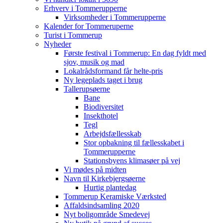
Erhverv i Tommerupperne
Virksomheder i Tommerupperne
Kalender for Tommeruperne
Turist i Tommerup
Nyheder
Første festival i Tommerup: En dag fyldt med
sjov, musik og mad
Lokalrådsformand får helte-pris
Ny legeplads taget i brug
Tallerupsøerne
Bane
Biodiversitet
Insekthotel
Tegl
Arbejdsfællesskab
Stor opbakning til fællesskabet i
Tommerupperne
Stationsbyens klimasøer på vej
Vi mødes på midten
Navn til Kirkebjergsøerne
Hurtig plantedag
Tommerup Keramiske Værksted
Affaldsindsamling 2020
Nyt boligområde Smedevej