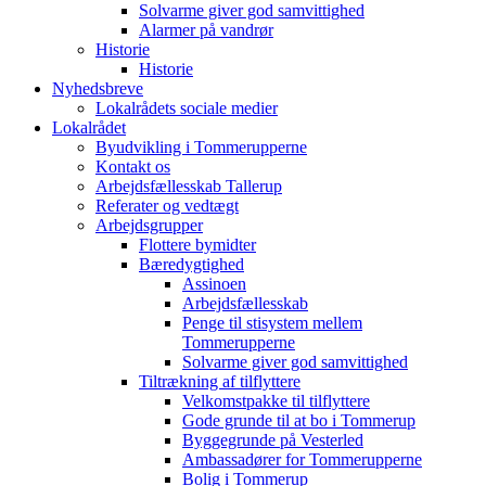
Solvarme giver god samvittighed
Alarmer på vandrør
Historie
Historie
Nyhedsbreve
Lokalrådets sociale medier
Lokalrådet
Byudvikling i Tommerupperne
Kontakt os
Arbejdsfællesskab Tallerup
Referater og vedtægt
Arbejdsgrupper
Flottere bymidter
Bæredygtighed
Assinoen
Arbejdsfællesskab
Penge til stisystem mellem
Tommerupperne
Solvarme giver god samvittighed
Tiltrækning af tilflyttere
Velkomstpakke til tilflyttere
Gode grunde til at bo i Tommerup
Byggegrunde på Vesterled
Ambassadører for Tommerupperne
Bolig i Tommerup