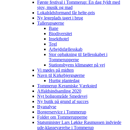
Første festival i Tommerup: En dag fyldt med
sjov, musik og mad
Lokalrådsformand får helte-pris
Ny legeplads taget i brug
Tallerupsøerne
Bane
Biodiversitet
Insekthotel
Tegl
Arbejdsfællesskab
Stor opbakning til fællesskabet i
Tommerupperne
Stationsbyens klimasøer på vej
Vi mødes på midten
Navn til Kirkebjergsøerne
Hurtig plantedag
Tommerup Keramiske Værksted
Affaldsindsamling 2020
Nyt boligområde Smedevej
Ny butik på grund af succes
Byanalyse
Borgerservice i Tommerup
Folder om Tommerupperne
Statsminister Lars Løkke Rasmussen indviede
ude-klasseværelse i Tommerup