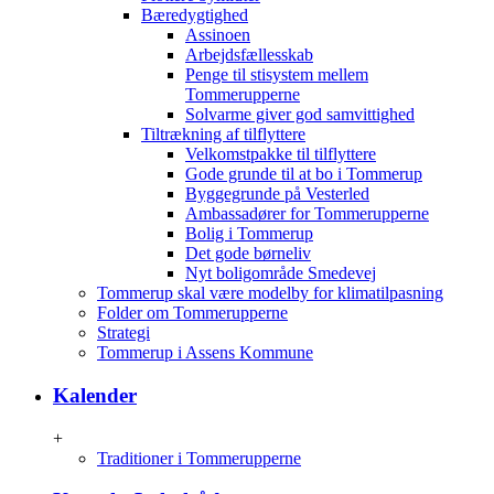
Bæredygtighed
Assinoen
Arbejdsfællesskab
Penge til stisystem mellem
Tommerupperne
Solvarme giver god samvittighed
Tiltrækning af tilflyttere
Velkomstpakke til tilflyttere
Gode grunde til at bo i Tommerup
Byggegrunde på Vesterled
Ambassadører for Tommerupperne
Bolig i Tommerup
Det gode børneliv
Nyt boligområde Smedevej
Tommerup skal være modelby for klimatilpasning
Folder om Tommerupperne
Strategi
Tommerup i Assens Kommune
Kalender
+
Traditioner i Tommerupperne