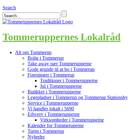
Search
Tommeruppernes Lokalråd
Alt om Tommerup
Bolig i Tommerup
Take away nær Tommerupperne
Gode grunde til at bo i Tommerup
Foreninger i Tommerup
Traditioner i Tommerupperne
Jul i Tommerupperne
Butikker i Tommerupperne
Legepladser i Tommerup og Tommerup Stationsby
Service i Tommerupperne
Vi handler lokalt i 5690
Erhverv i Tommerupperne
Virksomheder i Tommerupperne
Kalender for Tommeruperne
Turist i Tommerup
Nyheder