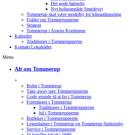
Det gode børneliv
Nyt boligområde Smedevej
Tommerup skal være modelby for klimatilpasning
Folder om Tommerupperne
Strategi
Tommerup i Assens Kommune
Kalender
Traditioner i Tommerupperne
Kontakt Lokalrådet
Menu
Alt om Tommerup
+
Bolig i Tommerup
Take away nær Tommerupperne
Gode grunde til at bo i Tommerup
Foreninger i Tommerup
Traditioner i Tommerupperne
Jul i Tommerupperne
Butikker i Tommerupperne
Legepladser i Tommerup og Tommerup Stationsby
Service i Tommerupperne
Vi handler lokalt i 5690