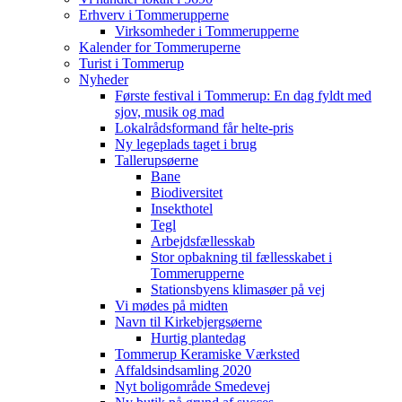
Erhverv i Tommerupperne
Virksomheder i Tommerupperne
Kalender for Tommeruperne
Turist i Tommerup
Nyheder
Første festival i Tommerup: En dag fyldt med
sjov, musik og mad
Lokalrådsformand får helte-pris
Ny legeplads taget i brug
Tallerupsøerne
Bane
Biodiversitet
Insekthotel
Tegl
Arbejdsfællesskab
Stor opbakning til fællesskabet i
Tommerupperne
Stationsbyens klimasøer på vej
Vi mødes på midten
Navn til Kirkebjergsøerne
Hurtig plantedag
Tommerup Keramiske Værksted
Affaldsindsamling 2020
Nyt boligområde Smedevej