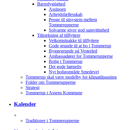
Bæredygtighed
Assinoen
Arbejdsfællesskab
Penge til stisystem mellem
Tommerupperne
Solvarme giver god samvittighed
Tiltrækning af tilflyttere
Velkomstpakke til tilflyttere
Gode grunde til at bo i Tommerup
Byggegrunde på Vesterled
Ambassadører for Tommerupperne
Bolig i Tommerup
Det gode børneliv
Nyt boligområde Smedevej
Tommerup skal være modelby for klimatilpasning
Folder om Tommerupperne
Strategi
Tommerup i Assens Kommune
Kalender
+
Traditioner i Tommerupperne