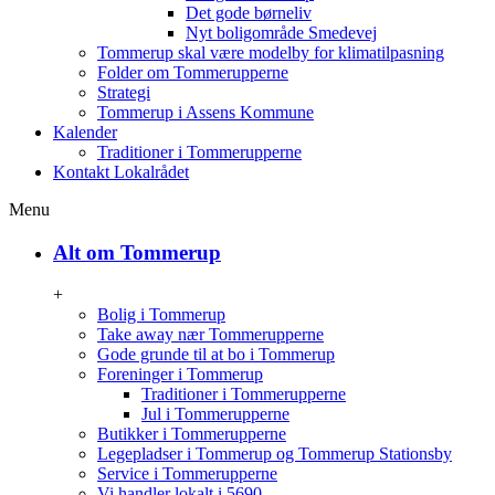
Det gode børneliv
Nyt boligområde Smedevej
Tommerup skal være modelby for klimatilpasning
Folder om Tommerupperne
Strategi
Tommerup i Assens Kommune
Kalender
Traditioner i Tommerupperne
Kontakt Lokalrådet
Menu
Alt om Tommerup
+
Bolig i Tommerup
Take away nær Tommerupperne
Gode grunde til at bo i Tommerup
Foreninger i Tommerup
Traditioner i Tommerupperne
Jul i Tommerupperne
Butikker i Tommerupperne
Legepladser i Tommerup og Tommerup Stationsby
Service i Tommerupperne
Vi handler lokalt i 5690