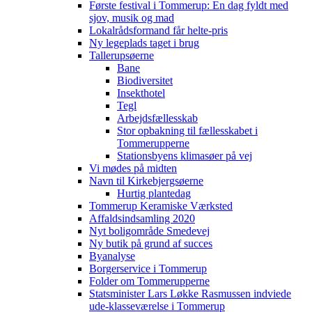
Første festival i Tommerup: En dag fyldt med
sjov, musik og mad
Lokalrådsformand får helte-pris
Ny legeplads taget i brug
Tallerupsøerne
Bane
Biodiversitet
Insekthotel
Tegl
Arbejdsfællesskab
Stor opbakning til fællesskabet i
Tommerupperne
Stationsbyens klimasøer på vej
Vi mødes på midten
Navn til Kirkebjergsøerne
Hurtig plantedag
Tommerup Keramiske Værksted
Affaldsindsamling 2020
Nyt boligområde Smedevej
Ny butik på grund af succes
Byanalyse
Borgerservice i Tommerup
Folder om Tommerupperne
Statsminister Lars Løkke Rasmussen indviede
ude-klasseværelse i Tommerup