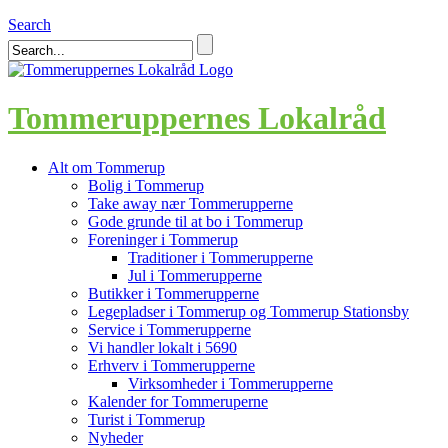
Search
Tommeruppernes Lokalråd
Alt om Tommerup
Bolig i Tommerup
Take away nær Tommerupperne
Gode grunde til at bo i Tommerup
Foreninger i Tommerup
Traditioner i Tommerupperne
Jul i Tommerupperne
Butikker i Tommerupperne
Legepladser i Tommerup og Tommerup Stationsby
Service i Tommerupperne
Vi handler lokalt i 5690
Erhverv i Tommerupperne
Virksomheder i Tommerupperne
Kalender for Tommeruperne
Turist i Tommerup
Nyheder