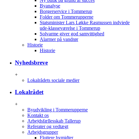
Ny butik på grund af succes
Byanalyse
Borgerservice i Tommerup
Folder om Tommerupperne
Statsminister Lars Løkke Rasmussen indviede
ude-klasseværelse i Tommerup
Solvarme giver god samvittighed
Alarmer på vandrør
Historie
Historie
Nyhedsbreve
+
Lokalrådets sociale medier
Lokalrådet
+
Byudvikling i Tommerupperne
Kontakt os
Arbejdsfællesskab Tallerup
Referater og vedtægt
Arbejdsgrupper
Flottere bymidter