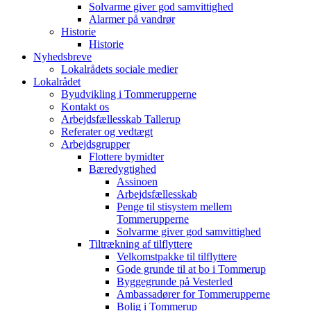
Solvarme giver god samvittighed
Alarmer på vandrør
Historie
Historie
Nyhedsbreve
Lokalrådets sociale medier
Lokalrådet
Byudvikling i Tommerupperne
Kontakt os
Arbejdsfællesskab Tallerup
Referater og vedtægt
Arbejdsgrupper
Flottere bymidter
Bæredygtighed
Assinoen
Arbejdsfællesskab
Penge til stisystem mellem
Tommerupperne
Solvarme giver god samvittighed
Tiltrækning af tilflyttere
Velkomstpakke til tilflyttere
Gode grunde til at bo i Tommerup
Byggegrunde på Vesterled
Ambassadører for Tommerupperne
Bolig i Tommerup