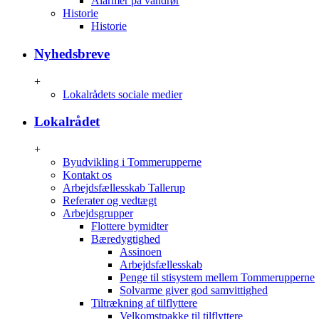
Alarmer på vandrør
Historie
Historie
Nyhedsbreve
+
Lokalrådets sociale medier
Lokalrådet
+
Byudvikling i Tommerupperne
Kontakt os
Arbejdsfællesskab Tallerup
Referater og vedtægt
Arbejdsgrupper
Flottere bymidter
Bæredygtighed
Assinoen
Arbejdsfællesskab
Penge til stisystem mellem Tommerupperne
Solvarme giver god samvittighed
Tiltrækning af tilflyttere
Velkomstpakke til tilflyttere