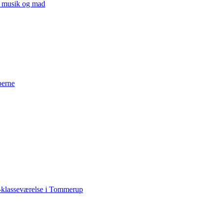
v, musik og mad
perne
-klasseværelse i Tommerup