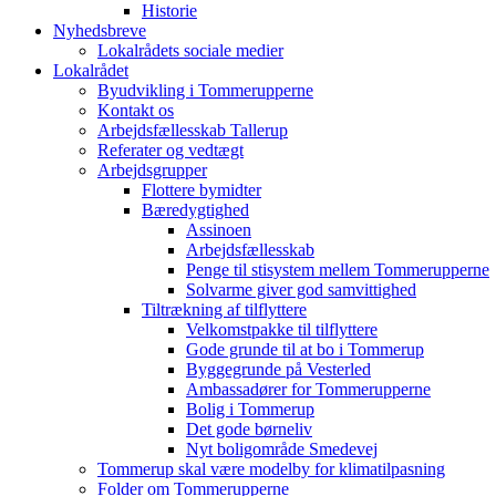
Historie
Nyhedsbreve
Lokalrådets sociale medier
Lokalrådet
Byudvikling i Tommerupperne
Kontakt os
Arbejdsfællesskab Tallerup
Referater og vedtægt
Arbejdsgrupper
Flottere bymidter
Bæredygtighed
Assinoen
Arbejdsfællesskab
Penge til stisystem mellem Tommerupperne
Solvarme giver god samvittighed
Tiltrækning af tilflyttere
Velkomstpakke til tilflyttere
Gode grunde til at bo i Tommerup
Byggegrunde på Vesterled
Ambassadører for Tommerupperne
Bolig i Tommerup
Det gode børneliv
Nyt boligområde Smedevej
Tommerup skal være modelby for klimatilpasning
Folder om Tommerupperne