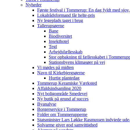
Nyheder
Første festival i Tommerup: En dag fyldt med sjo
Lokalrådsformand får helte-pris
Ny legeplads taget i brug
Tallerupsøerne
Bane
Biodiversitet
Insekthotel
Tegl
Arbejdsfællesskab
Stor opbakning til fællesskabet i Tommerup
Stationsbyens klimasøer på vej
Vi mødes på midten
Navn til Kirkebjergsøerne
Hurtig plantedag
Tommerup Keramiske Værksted
Affaldsindsamling 2020
Nyt boligområde Smedevej
Ny butik på grund af succes
Byanalyse
Borgerservice i Tommerup
Folder om Tommerupperne
Statsminister Lars Løkke Rasmussen indviede ude
Solvarme giver god samvittighed