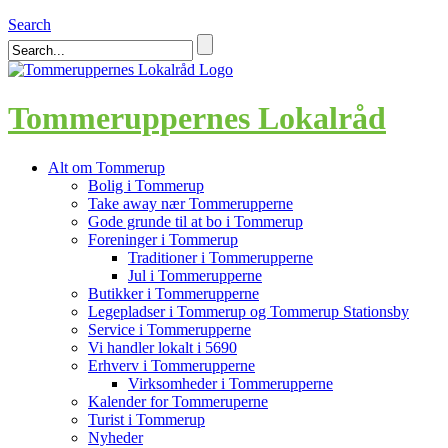
Search
Tommeruppernes Lokalråd
Alt om Tommerup
Bolig i Tommerup
Take away nær Tommerupperne
Gode grunde til at bo i Tommerup
Foreninger i Tommerup
Traditioner i Tommerupperne
Jul i Tommerupperne
Butikker i Tommerupperne
Legepladser i Tommerup og Tommerup Stationsby
Service i Tommerupperne
Vi handler lokalt i 5690
Erhverv i Tommerupperne
Virksomheder i Tommerupperne
Kalender for Tommeruperne
Turist i Tommerup
Nyheder