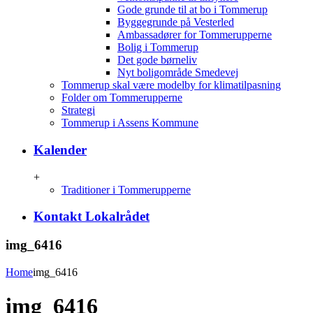
Gode grunde til at bo i Tommerup
Byggegrunde på Vesterled
Ambassadører for Tommerupperne
Bolig i Tommerup
Det gode børneliv
Nyt boligområde Smedevej
Tommerup skal være modelby for klimatilpasning
Folder om Tommerupperne
Strategi
Tommerup i Assens Kommune
Kalender
+
Traditioner i Tommerupperne
Kontakt Lokalrådet
img_6416
Home
img_6416
img_6416