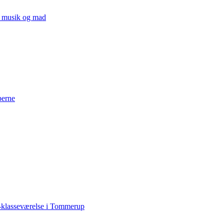
v, musik og mad
perne
-klasseværelse i Tommerup