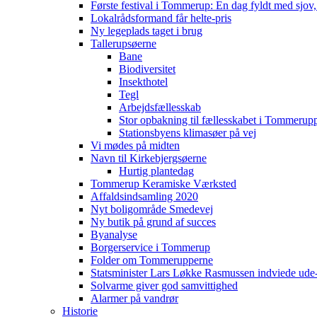
Første festival i Tommerup: En dag fyldt med sjo
Lokalrådsformand får helte-pris
Ny legeplads taget i brug
Tallerupsøerne
Bane
Biodiversitet
Insekthotel
Tegl
Arbejdsfællesskab
Stor opbakning til fællesskabet i Tommerup
Stationsbyens klimasøer på vej
Vi mødes på midten
Navn til Kirkebjergsøerne
Hurtig plantedag
Tommerup Keramiske Værksted
Affaldsindsamling 2020
Nyt boligområde Smedevej
Ny butik på grund af succes
Byanalyse
Borgerservice i Tommerup
Folder om Tommerupperne
Statsminister Lars Løkke Rasmussen indviede ude
Solvarme giver god samvittighed
Alarmer på vandrør
Historie