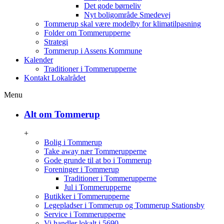
Det gode børneliv
Nyt boligområde Smedevej
Tommerup skal være modelby for klimatilpasning
Folder om Tommerupperne
Strategi
Tommerup i Assens Kommune
Kalender
Traditioner i Tommerupperne
Kontakt Lokalrådet
Menu
Alt om Tommerup
+
Bolig i Tommerup
Take away nær Tommerupperne
Gode grunde til at bo i Tommerup
Foreninger i Tommerup
Traditioner i Tommerupperne
Jul i Tommerupperne
Butikker i Tommerupperne
Legepladser i Tommerup og Tommerup Stationsby
Service i Tommerupperne
Vi handler lokalt i 5690