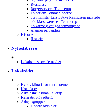
Ny butik på grund af succes
Byanalyse
Borgerservice i Tommerup
Folder om Tommerupperne
Statsminister Lars Løkke Rasmussen indviede
ude-klasseværelse i Tommerup
Solvarme giver god samvittighed
Alarmer på vandrør
Historie
Historie
Nyhedsbreve
+
Lokalrådets sociale medier
Lokalrådet
+
Byudvikling i Tommerupperne
Kontakt os
Arbejdsfællesskab Tallerup
Referater og vedtægt
Arbejdsgrupper
Flottere bymidter