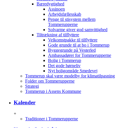
Bæredygtighed
Assinoen
Arbejdsfællesskab
Penge til stisystem mellem
Tommerupperne
Solvarme giver god samvittighed
Tiltrækning af tilflyttere
Velkomstpakke til tilflyttere
Gode grunde til at bo i Tommerup
Byggegrunde på Vesterled
Ambassadører for Tommerupperne
Bolig i Tommerup
Det gode børneliv
Nyt boligområde Smedevej
Tommerup skal være modelby for klimatilpasning
Folder om Tommerupperne
Strategi
Tommerup i Assens Kommune
Kalender
+
Traditioner i Tommerupperne