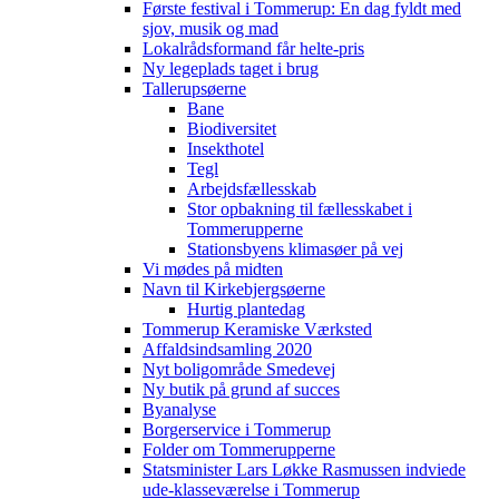
Første festival i Tommerup: En dag fyldt med
sjov, musik og mad
Lokalrådsformand får helte-pris
Ny legeplads taget i brug
Tallerupsøerne
Bane
Biodiversitet
Insekthotel
Tegl
Arbejdsfællesskab
Stor opbakning til fællesskabet i
Tommerupperne
Stationsbyens klimasøer på vej
Vi mødes på midten
Navn til Kirkebjergsøerne
Hurtig plantedag
Tommerup Keramiske Værksted
Affaldsindsamling 2020
Nyt boligområde Smedevej
Ny butik på grund af succes
Byanalyse
Borgerservice i Tommerup
Folder om Tommerupperne
Statsminister Lars Løkke Rasmussen indviede
ude-klasseværelse i Tommerup