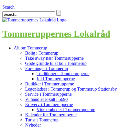
Search
Tommeruppernes Lokalråd
Alt om Tommerup
Bolig i Tommerup
Take away nær Tommerupperne
Gode grunde til at bo i Tommerup
Foreninger i Tommerup
Traditioner i Tommerupperne
Jul i Tommerupperne
Butikker i Tommerupperne
Legepladser i Tommerup og Tommerup Stationsby
Service i Tommerupperne
Vi handler lokalt i 5690
Erhverv i Tommerupperne
Virksomheder i Tommerupperne
Kalender for Tommeruperne
Turist i Tommerup
Nyheder