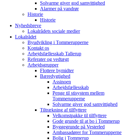
Solvarme giver god samvittighed
Alarmer på vandrør
Historie
Historie
Nyhedsbreve
Lokalrådets sociale medier
Lokalrådet
Byudvikling i Tommerupperne
Kontakt os
Arbejdsfællesskab Tallerup
Referater og vedtægt
Arbejdsgrupper
Flottere bymidter
Bæredygtighed
Assinoen
Arbejdsfællesskab
Penge til stisystem mellem
Tommerupperne
Solvarme giver god samvittighed
Tiltrækning af tilflyttere
Velkomstpakke til tilflyttere
Gode grunde til at bo i Tommerup
Byggegrunde på Vesterled
Ambassadører for Tommerupperne
Bolig i Tommerup