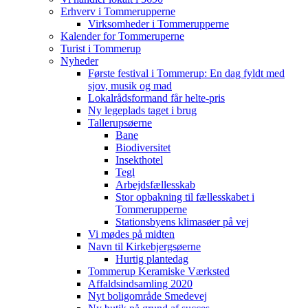
Erhverv i Tommerupperne
Virksomheder i Tommerupperne
Kalender for Tommeruperne
Turist i Tommerup
Nyheder
Første festival i Tommerup: En dag fyldt med
sjov, musik og mad
Lokalrådsformand får helte-pris
Ny legeplads taget i brug
Tallerupsøerne
Bane
Biodiversitet
Insekthotel
Tegl
Arbejdsfællesskab
Stor opbakning til fællesskabet i
Tommerupperne
Stationsbyens klimasøer på vej
Vi mødes på midten
Navn til Kirkebjergsøerne
Hurtig plantedag
Tommerup Keramiske Værksted
Affaldsindsamling 2020
Nyt boligområde Smedevej