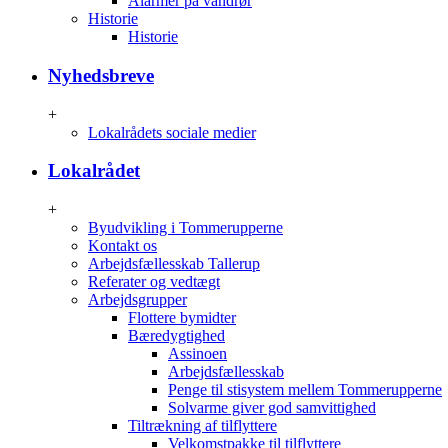
Alarmer på vandrør
Historie
Historie
Nyhedsbreve
+
Lokalrådets sociale medier
Lokalrådet
+
Byudvikling i Tommerupperne
Kontakt os
Arbejdsfællesskab Tallerup
Referater og vedtægt
Arbejdsgrupper
Flottere bymidter
Bæredygtighed
Assinoen
Arbejdsfællesskab
Penge til stisystem mellem Tommerupperne
Solvarme giver god samvittighed
Tiltrækning af tilflyttere
Velkomstpakke til tilflyttere