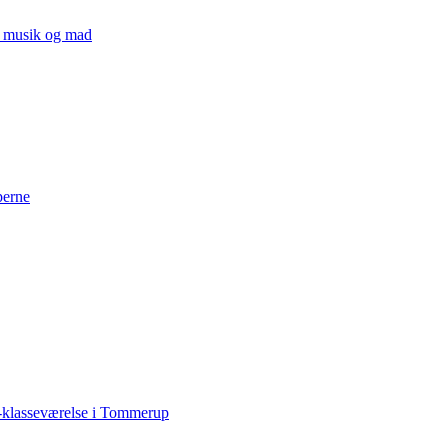
v, musik og mad
perne
-klasseværelse i Tommerup