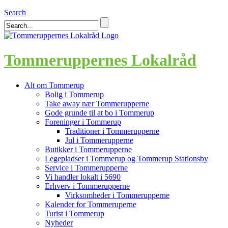
Search
Tommeruppernes Lokalråd
Alt om Tommerup
Bolig i Tommerup
Take away nær Tommerupperne
Gode grunde til at bo i Tommerup
Foreninger i Tommerup
Traditioner i Tommerupperne
Jul i Tommerupperne
Butikker i Tommerupperne
Legepladser i Tommerup og Tommerup Stationsby
Service i Tommerupperne
Vi handler lokalt i 5690
Erhverv i Tommerupperne
Virksomheder i Tommerupperne
Kalender for Tommeruperne
Turist i Tommerup
Nyheder