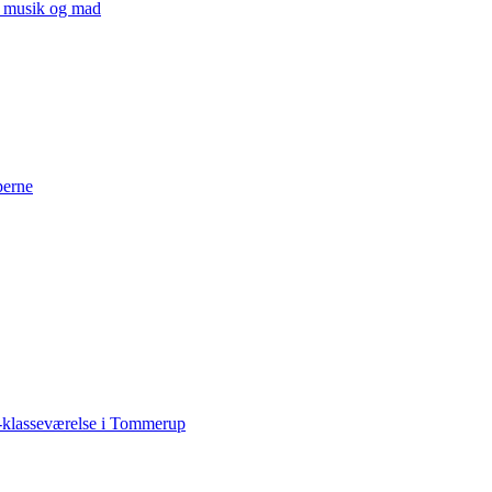
v, musik og mad
perne
-klasseværelse i Tommerup