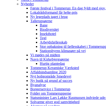
Nyheder
Første festival i Tommerup: En dag fyldt med sjo
Lokalrådsformand får helte-pris
Ny legeplads taget i brug
Tallerupsøerne
Bane
Biodiversitet
Insekthotel
Tegl
Arbejdsfællesskab
Stor opbakning til fællesskabet i Tommerup
Stationsbyens klimasøer på vej
Vi mødes på midten
Navn til Kirkebjergsøerne
Hurtig plantedag
Tommerup Keramiske Værksted
Affaldsindsamling 2020
Nyt boligområde Smedevej
Ny butik på grund af succes
Byanalyse
Borgerservice i Tommerup
Folder om Tommerupperne
Statsminister Lars Løkke Rasmussen indviede ude
Solvarme giver god samvittighed