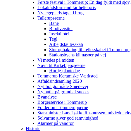
Første festival i Tommerup: En dag fyldt med sjo
Lokalrådsformand får helte-pris
Ny legeplads taget i brug
Tallerupsøerne
Bane
Biodiversitet
Insekthotel
Tegl
Arbejdsfællesskab
Stor opbakning til fællesskabet i Tommerup
Stationsbyens klimasøer på vej
Vi mødes på midten
Navn til Kirkebjergsøerne
Hurtig plantedag
Tommerup Keramiske Værksted
Affaldsindsamling 2020
Nyt boligområde Smedevej
Ny butik på grund af succes
Byanalyse
Borgerservice i Tommerup
Folder om Tommerupperne
Statsminister Lars Løkke Rasmussen indviede ude
Solvarme giver god samvittighed
Alarmer på vandrør
Historie