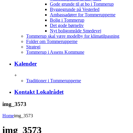
Gode grunde til at bo i Tommerup
Byggegrunde på Vesterled
Ambassadører for Tommerupperne
Bolig i Tommerup
Det gode børneliv
Nyt boligområde Smedevej
Tommerup skal være modelby for klimatilpasning
Folder om Tommerupperne
Strategi
Tommerup i Assens Kommune
Kalender
+
Traditioner i Tommerupperne
Kontakt Lokalrådet
img_3573
Home
img_3573
img_3573