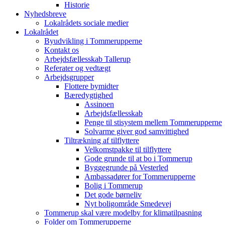
Historie
Nyhedsbreve
Lokalrådets sociale medier
Lokalrådet
Byudvikling i Tommerupperne
Kontakt os
Arbejdsfællesskab Tallerup
Referater og vedtægt
Arbejdsgrupper
Flottere bymidter
Bæredygtighed
Assinoen
Arbejdsfællesskab
Penge til stisystem mellem Tommerupperne
Solvarme giver god samvittighed
Tiltrækning af tilflyttere
Velkomstpakke til tilflyttere
Gode grunde til at bo i Tommerup
Byggegrunde på Vesterled
Ambassadører for Tommerupperne
Bolig i Tommerup
Det gode børneliv
Nyt boligområde Smedevej
Tommerup skal være modelby for klimatilpasning
Folder om Tommerupperne