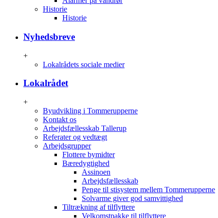
Alarmer på vandrør
Historie
Historie
Nyhedsbreve
+
Lokalrådets sociale medier
Lokalrådet
+
Byudvikling i Tommerupperne
Kontakt os
Arbejdsfællesskab Tallerup
Referater og vedtægt
Arbejdsgrupper
Flottere bymidter
Bæredygtighed
Assinoen
Arbejdsfællesskab
Penge til stisystem mellem Tommerupperne
Solvarme giver god samvittighed
Tiltrækning af tilflyttere
Velkomstpakke til tilflyttere