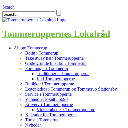
Search
Tommeruppernes Lokalråd
Alt om Tommerup
Bolig i Tommerup
Take away nær Tommerupperne
Gode grunde til at bo i Tommerup
Foreninger i Tommerup
Traditioner i Tommerupperne
Jul i Tommerupperne
Butikker i Tommerupperne
Legepladser i Tommerup og Tommerup Stationsby
Service i Tommerupperne
Vi handler lokalt i 5690
Erhverv i Tommerupperne
Virksomheder i Tommerupperne
Kalender for Tommeruperne
Turist i Tommerup
Nyheder