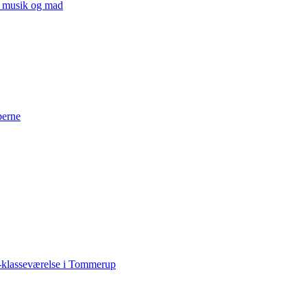
v, musik og mad
perne
-klasseværelse i Tommerup