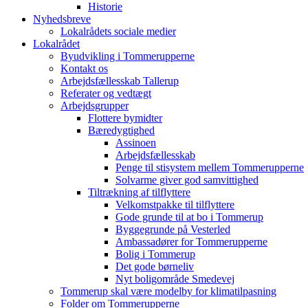
Historie
Nyhedsbreve
Lokalrådets sociale medier
Lokalrådet
Byudvikling i Tommerupperne
Kontakt os
Arbejdsfællesskab Tallerup
Referater og vedtægt
Arbejdsgrupper
Flottere bymidter
Bæredygtighed
Assinoen
Arbejdsfællesskab
Penge til stisystem mellem Tommerupperne
Solvarme giver god samvittighed
Tiltrækning af tilflyttere
Velkomstpakke til tilflyttere
Gode grunde til at bo i Tommerup
Byggegrunde på Vesterled
Ambassadører for Tommerupperne
Bolig i Tommerup
Det gode børneliv
Nyt boligområde Smedevej
Tommerup skal være modelby for klimatilpasning
Folder om Tommerupperne