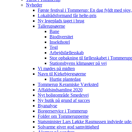
Nyheder
Første festival i Tommerup: En dag fyldt med sjo
Lokalrådsformand får helte-pris
Ny legeplads taget i brug
Tallerupsøerne
Bane
Biodiversitet
Insekthotel
Tegl
Arbejdsfællesskab
Stor opbakning til fællesskabet i Tommerup
Stationsbyens klimasøer på vej
Vi mødes på midten
Navn til Kirkebjergsøerne
Hurtig plantedag
Tommerup Keramiske Værksted
Affaldsindsamling 2020
Nyt boligområde Smedevej
Ny butik på grund af succes
Byanalyse
Borgerservice i Tommerup
Folder om Tommerupperne
Statsminister Lars Løkke Rasmussen indviede ude
Solvarme giver god samvittighed