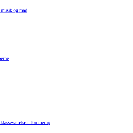
v, musik og mad
perne
-klasseværelse i Tommerup