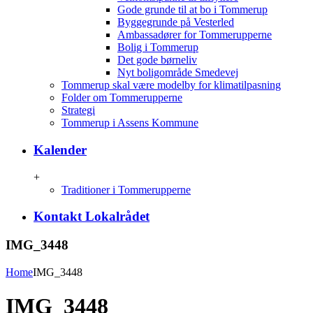
Gode grunde til at bo i Tommerup
Byggegrunde på Vesterled
Ambassadører for Tommerupperne
Bolig i Tommerup
Det gode børneliv
Nyt boligområde Smedevej
Tommerup skal være modelby for klimatilpasning
Folder om Tommerupperne
Strategi
Tommerup i Assens Kommune
Kalender
+
Traditioner i Tommerupperne
Kontakt Lokalrådet
IMG_3448
Home
IMG_3448
IMG_3448