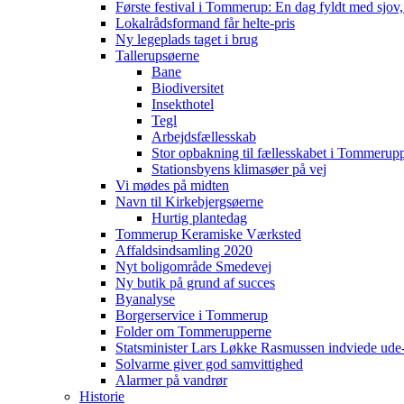
Første festival i Tommerup: En dag fyldt med sjo
Lokalrådsformand får helte-pris
Ny legeplads taget i brug
Tallerupsøerne
Bane
Biodiversitet
Insekthotel
Tegl
Arbejdsfællesskab
Stor opbakning til fællesskabet i Tommerup
Stationsbyens klimasøer på vej
Vi mødes på midten
Navn til Kirkebjergsøerne
Hurtig plantedag
Tommerup Keramiske Værksted
Affaldsindsamling 2020
Nyt boligområde Smedevej
Ny butik på grund af succes
Byanalyse
Borgerservice i Tommerup
Folder om Tommerupperne
Statsminister Lars Løkke Rasmussen indviede ude
Solvarme giver god samvittighed
Alarmer på vandrør
Historie