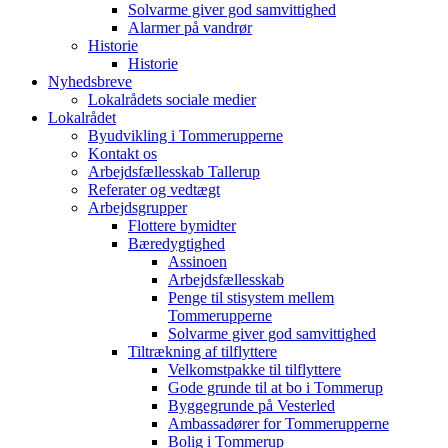
Solvarme giver god samvittighed
Alarmer på vandrør
Historie
Historie
Nyhedsbreve
Lokalrådets sociale medier
Lokalrådet
Byudvikling i Tommerupperne
Kontakt os
Arbejdsfællesskab Tallerup
Referater og vedtægt
Arbejdsgrupper
Flottere bymidter
Bæredygtighed
Assinoen
Arbejdsfællesskab
Penge til stisystem mellem
Tommerupperne
Solvarme giver god samvittighed
Tiltrækning af tilflyttere
Velkomstpakke til tilflyttere
Gode grunde til at bo i Tommerup
Byggegrunde på Vesterled
Ambassadører for Tommerupperne
Bolig i Tommerup