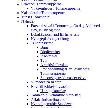
Erhverv i Tommerupperne
Virksomheder i Tommerupperne
Kalender for Tommeruperne
Turist i Tommerup
Nyheder
Første festival i Tommerup: En dag fyldt med
sjov, musik og mad
Lokalrådsformand får helte-pris
Ny legeplads taget i brug
Tallerupsøerne
Bane
Biodiversitet
Insekthotel
Tegl
Arbejdsfællesskab
Stor opbakning til fællesskabet i
Tommerupperne
Stationsbyens klimasøer på vej
Vi mødes på midten
Navn til Kirkebjergsøerne
Hurtig plantedag
Tommerup Keramiske Værksted
Affaldsindsamling 2020
Nyt boligområde Smedevej