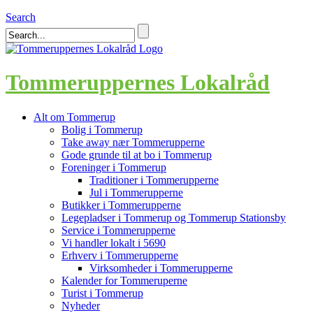
Search
Tommeruppernes Lokalråd
Alt om Tommerup
Bolig i Tommerup
Take away nær Tommerupperne
Gode grunde til at bo i Tommerup
Foreninger i Tommerup
Traditioner i Tommerupperne
Jul i Tommerupperne
Butikker i Tommerupperne
Legepladser i Tommerup og Tommerup Stationsby
Service i Tommerupperne
Vi handler lokalt i 5690
Erhverv i Tommerupperne
Virksomheder i Tommerupperne
Kalender for Tommeruperne
Turist i Tommerup
Nyheder