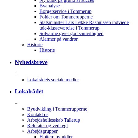
Ny butik på grund af succes
Byanalyse
Borgerservice i Tommerup
Folder om Tommerupperne
Statsminister Lars Løkke Rasmussen indviede
ude-klasseværelse i Tommerup
Solvarme giver god samvittighed
Alarmer på vandrør
Historie
Historie
Nyhedsbreve
+
Lokalrådets sociale medier
Lokalrådet
+
Byudvikling i Tommerupperne
Kontakt os
Arbejdsfællesskab Tallerup
Referater og vedtægt
Arbejdsgrupper
Flottere bymidter