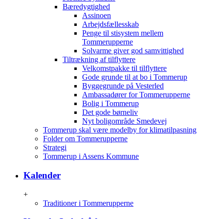
Bæredygtighed
Assinoen
Arbejdsfællesskab
Penge til stisystem mellem
Tommerupperne
Solvarme giver god samvittighed
Tiltrækning af tilflyttere
Velkomstpakke til tilflyttere
Gode grunde til at bo i Tommerup
Byggegrunde på Vesterled
Ambassadører for Tommerupperne
Bolig i Tommerup
Det gode børneliv
Nyt boligområde Smedevej
Tommerup skal være modelby for klimatilpasning
Folder om Tommerupperne
Strategi
Tommerup i Assens Kommune
Kalender
+
Traditioner i Tommerupperne