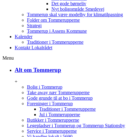
Det gode børneliv
Nyt boligområde Smedevej
Tommerup skal være modelby for klimatilpasning
Folder om Tommerupperne
Strategi
Tommerup i Assens Kommune
Kalender
Traditioner i Tommerupperne
Kontakt Lokalrådet
Menu
Alt om Tommerup
+
Bolig i Tommerup
Take away nær Tommerupperne
Gode grunde til at bo i Tommerup
Foreninger i Tommerup
Traditioner i Tommerupperne
Jul i Tommerupperne
Butikker i Tommerupperne
Legepladser i Tommerup og Tommerup Stationsby
Service i Tommerupperne
Vi handler lokalt i 5690