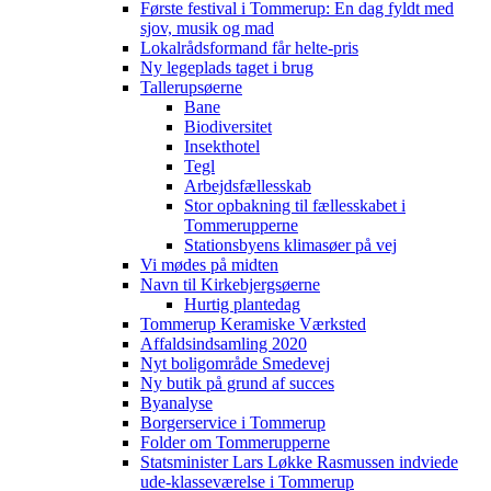
Første festival i Tommerup: En dag fyldt med
sjov, musik og mad
Lokalrådsformand får helte-pris
Ny legeplads taget i brug
Tallerupsøerne
Bane
Biodiversitet
Insekthotel
Tegl
Arbejdsfællesskab
Stor opbakning til fællesskabet i
Tommerupperne
Stationsbyens klimasøer på vej
Vi mødes på midten
Navn til Kirkebjergsøerne
Hurtig plantedag
Tommerup Keramiske Værksted
Affaldsindsamling 2020
Nyt boligområde Smedevej
Ny butik på grund af succes
Byanalyse
Borgerservice i Tommerup
Folder om Tommerupperne
Statsminister Lars Løkke Rasmussen indviede
ude-klasseværelse i Tommerup