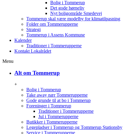
Bolig i Tommerup
Det gode børneliv
Nyt boligområde Smedevej
Tommerup skal være modelby for klimatilpasning
Folder om Tommerupperne
Strategi
Tommerup i Assens Kommune
Kalender
Traditioner i Tommerupperne
Kontakt Lokalrådet
Menu
Alt om Tommerup
+
Bolig i Tommerup
Take away nær Tommerupperne
Gode grunde til at bo i Tommerup
Foreninger i Tommerup
Traditioner i Tommerupperne
Jul i Tommerupperne
Butikker i Tommerupperne
Legepladser i Tommerup og Tommerup Stationsby
Service i Tommerupperne