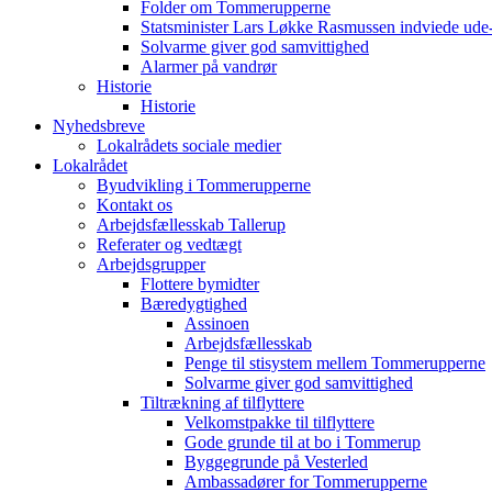
Folder om Tommerupperne
Statsminister Lars Løkke Rasmussen indviede ude
Solvarme giver god samvittighed
Alarmer på vandrør
Historie
Historie
Nyhedsbreve
Lokalrådets sociale medier
Lokalrådet
Byudvikling i Tommerupperne
Kontakt os
Arbejdsfællesskab Tallerup
Referater og vedtægt
Arbejdsgrupper
Flottere bymidter
Bæredygtighed
Assinoen
Arbejdsfællesskab
Penge til stisystem mellem Tommerupperne
Solvarme giver god samvittighed
Tiltrækning af tilflyttere
Velkomstpakke til tilflyttere
Gode grunde til at bo i Tommerup
Byggegrunde på Vesterled
Ambassadører for Tommerupperne