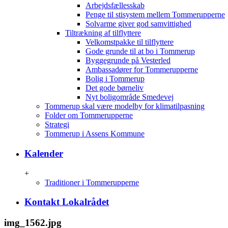
Arbejdsfællesskab
Penge til stisystem mellem Tommerupperne
Solvarme giver god samvittighed
Tiltrækning af tilflyttere
Velkomstpakke til tilflyttere
Gode grunde til at bo i Tommerup
Byggegrunde på Vesterled
Ambassadører for Tommerupperne
Bolig i Tommerup
Det gode børneliv
Nyt boligområde Smedevej
Tommerup skal være modelby for klimatilpasning
Folder om Tommerupperne
Strategi
Tommerup i Assens Kommune
Kalender
+
Traditioner i Tommerupperne
Kontakt Lokalrådet
img_1562.jpg