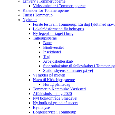
Erhverv i Tommerupperne
Virksomheder i Tommerupperne
Kalender for Tommeruperne
Turist i Tommerup
Nyheder
Første festival i Tommerup: En dag fyldt med sjo
Lokalrådsformand får helte-pris
Ny legeplads taget i brug
Tallerupsøerne
Bane
Biodiversitet
Insekthotel
Tegl
Arbejdsfællesskab
Stor opbakning til fællesskabet i Tommerup
Stationsbyens klimasøer på vej
Vi mødes på midten
Navn til Kirkebjergsøerne
Hurtig plantedag
Tommerup Keramiske Værksted
Affaldsindsamling 2020
Nyt boligområde Smedevej
Ny butik på grund af succes
Byanalyse
Borgerservice i Tommerup