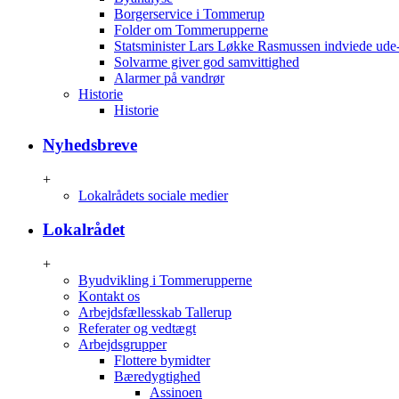
Borgerservice i Tommerup
Folder om Tommerupperne
Statsminister Lars Løkke Rasmussen indviede ude
Solvarme giver god samvittighed
Alarmer på vandrør
Historie
Historie
Nyhedsbreve
+
Lokalrådets sociale medier
Lokalrådet
+
Byudvikling i Tommerupperne
Kontakt os
Arbejdsfællesskab Tallerup
Referater og vedtægt
Arbejdsgrupper
Flottere bymidter
Bæredygtighed
Assinoen