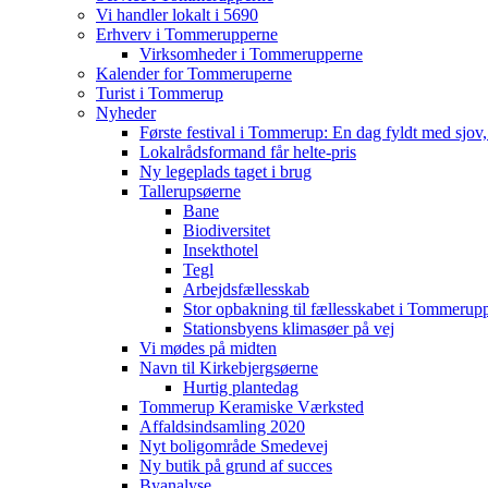
Vi handler lokalt i 5690
Erhverv i Tommerupperne
Virksomheder i Tommerupperne
Kalender for Tommeruperne
Turist i Tommerup
Nyheder
Første festival i Tommerup: En dag fyldt med sjo
Lokalrådsformand får helte-pris
Ny legeplads taget i brug
Tallerupsøerne
Bane
Biodiversitet
Insekthotel
Tegl
Arbejdsfællesskab
Stor opbakning til fællesskabet i Tommerup
Stationsbyens klimasøer på vej
Vi mødes på midten
Navn til Kirkebjergsøerne
Hurtig plantedag
Tommerup Keramiske Værksted
Affaldsindsamling 2020
Nyt boligområde Smedevej
Ny butik på grund af succes
Byanalyse