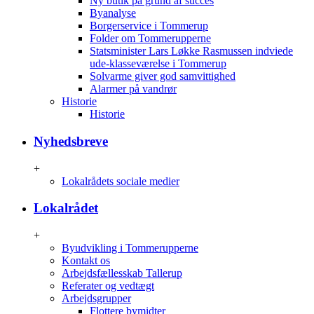
Ny butik på grund af succes
Byanalyse
Borgerservice i Tommerup
Folder om Tommerupperne
Statsminister Lars Løkke Rasmussen indviede
ude-klasseværelse i Tommerup
Solvarme giver god samvittighed
Alarmer på vandrør
Historie
Historie
Nyhedsbreve
+
Lokalrådets sociale medier
Lokalrådet
+
Byudvikling i Tommerupperne
Kontakt os
Arbejdsfællesskab Tallerup
Referater og vedtægt
Arbejdsgrupper
Flottere bymidter