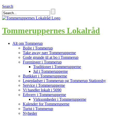
Search
Tommeruppernes Lokalråd
Alt om Tommerup
Bolig i Tommerup
Take away nær Tommerupperne
Gode grunde til at bo i Tommerup
Foreninger i Tommerup
Traditioner i Tommerupperne
Jul i Tommerupperne
Butikker i Tommerupperne
Legepladser i Tommerup og Tommerup Stationsby
Service i Tommerupperne
Vi handler lokalt i 5690
Erhverv i Tommerupperne
Virksomheder i Tommerupperne
Kalender for Tommeruperne
Turist i Tommerup
Nyheder