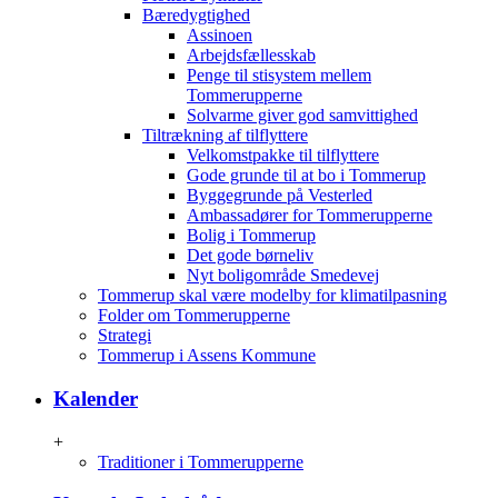
Bæredygtighed
Assinoen
Arbejdsfællesskab
Penge til stisystem mellem
Tommerupperne
Solvarme giver god samvittighed
Tiltrækning af tilflyttere
Velkomstpakke til tilflyttere
Gode grunde til at bo i Tommerup
Byggegrunde på Vesterled
Ambassadører for Tommerupperne
Bolig i Tommerup
Det gode børneliv
Nyt boligområde Smedevej
Tommerup skal være modelby for klimatilpasning
Folder om Tommerupperne
Strategi
Tommerup i Assens Kommune
Kalender
+
Traditioner i Tommerupperne