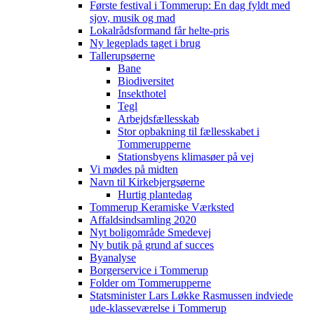
Første festival i Tommerup: En dag fyldt med
sjov, musik og mad
Lokalrådsformand får helte-pris
Ny legeplads taget i brug
Tallerupsøerne
Bane
Biodiversitet
Insekthotel
Tegl
Arbejdsfællesskab
Stor opbakning til fællesskabet i
Tommerupperne
Stationsbyens klimasøer på vej
Vi mødes på midten
Navn til Kirkebjergsøerne
Hurtig plantedag
Tommerup Keramiske Værksted
Affaldsindsamling 2020
Nyt boligområde Smedevej
Ny butik på grund af succes
Byanalyse
Borgerservice i Tommerup
Folder om Tommerupperne
Statsminister Lars Løkke Rasmussen indviede
ude-klasseværelse i Tommerup