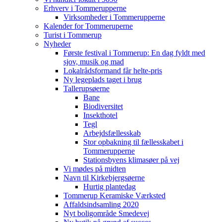
Erhverv i Tommerupperne
Virksomheder i Tommerupperne
Kalender for Tommeruperne
Turist i Tommerup
Nyheder
Første festival i Tommerup: En dag fyldt med
sjov, musik og mad
Lokalrådsformand får helte-pris
Ny legeplads taget i brug
Tallerupsøerne
Bane
Biodiversitet
Insekthotel
Tegl
Arbejdsfællesskab
Stor opbakning til fællesskabet i
Tommerupperne
Stationsbyens klimasøer på vej
Vi mødes på midten
Navn til Kirkebjergsøerne
Hurtig plantedag
Tommerup Keramiske Værksted
Affaldsindsamling 2020
Nyt boligområde Smedevej