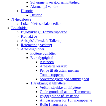
Solvarme giver god samvittighed
Alarmer på vandrør
Historie
Historie
Nyhedsbreve
Lokalrådets sociale medier
Lokalrådet
Byudvikling i Tommerupperne
Kontakt os
Arbejdsfællesskab Tallerup
Referater og vedtægt
Arbejdsgrupper
Flottere bymidter
Bæredygtighed
Assinoen
Arbejdsfællesskab
Penge til stisystem mellem
Tommerupperne
Solvarme giver god samvittighed
Tiltrækning af tilflyttere
Velkomstpakke til tilflyttere
Gode grunde til at bo i Tommerup
Byggegrunde på Vesterled
Ambassadører for Tommerupperne
Bolig i Tommerup