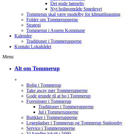
Det gode børneliv
Nyt boligområde Smedevej
Tommerup skal være modelby for klimatilpasning
Folder om Tommerupperne
Strategi
Tommerup i Assens Kommune
Kalender
Traditioner i Tommerupperne
Kontakt Lokalrådet
Menu
Alt om Tommerup
+
Bolig i Tommerup
Take away nær Tommerupperne
Gode grunde til at bo i Tommerup
Foreninger i Tommerup
Traditioner i Tommerupperne
Jul i Tommerupperne
Butikker i Tommerupperne
Legepladser i Tommerup og Tommerup Stationsby
Service i Tommerupperne
Vi handler lokalt i 5690