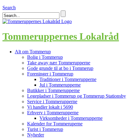
Search
Tommeruppernes Lokalråd
Alt om Tommerup
Bolig i Tommerup
Take away nær Tommerupperne
Gode grunde til at bo i Tommerup
Foreninger i Tommerup
Traditioner i Tommerupperne
Jul i Tommerupperne
Butikker i Tommerupperne
Legepladser i Tommerup og Tommerup Stationsby
Service i Tommerupperne
Vi handler lokalt i 5690
Erhverv i Tommerupperne
Virksomheder i Tommerupperne
Kalender for Tommeruperne
Turist i Tommerup
Nyheder