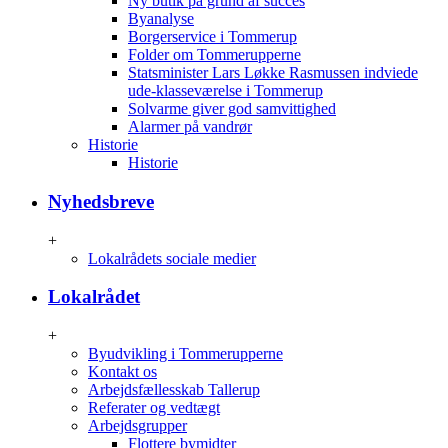
Ny butik på grund af succes
Byanalyse
Borgerservice i Tommerup
Folder om Tommerupperne
Statsminister Lars Løkke Rasmussen indviede
ude-klasseværelse i Tommerup
Solvarme giver god samvittighed
Alarmer på vandrør
Historie
Historie
Nyhedsbreve
+
Lokalrådets sociale medier
Lokalrådet
+
Byudvikling i Tommerupperne
Kontakt os
Arbejdsfællesskab Tallerup
Referater og vedtægt
Arbejdsgrupper
Flottere bymidter