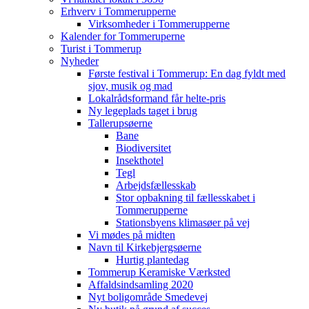
Erhverv i Tommerupperne
Virksomheder i Tommerupperne
Kalender for Tommeruperne
Turist i Tommerup
Nyheder
Første festival i Tommerup: En dag fyldt med
sjov, musik og mad
Lokalrådsformand får helte-pris
Ny legeplads taget i brug
Tallerupsøerne
Bane
Biodiversitet
Insekthotel
Tegl
Arbejdsfællesskab
Stor opbakning til fællesskabet i
Tommerupperne
Stationsbyens klimasøer på vej
Vi mødes på midten
Navn til Kirkebjergsøerne
Hurtig plantedag
Tommerup Keramiske Værksted
Affaldsindsamling 2020
Nyt boligområde Smedevej