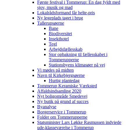
Første festival i Tommerup: En dag fyldt med
sjov, musik og mad
Lokalrådsformand får helte-pris
Ny legeplads taget i brug
Tallerupsøerne
Bane
Biodiversitet
Insekthotel
Tegl
Arbejdsfællesskab
Stor opbakning til fællesskabet i
Tommerupperne
Stationsbyens klimasøer på vej
Vi mødes på midten
Navn til Kirkebjergsøerne
Hurtig plantedag
Tommerup Keramiske Værksted
Affaldsindsamling 2020
Nyt boligområde Smedevej
Ny butik på grund af succes
Byanalyse
Borgerservice i Tommerup
Folder om Tommerupperne
Statsminister Lars Løkke Rasmussen indviede
ude-klasseværelse i Tommerup