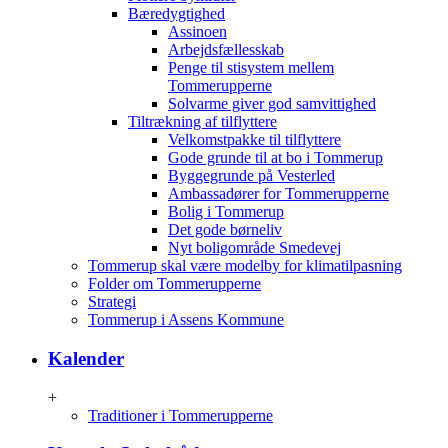
Bæredygtighed
Assinoen
Arbejdsfællesskab
Penge til stisystem mellem
Tommerupperne
Solvarme giver god samvittighed
Tiltrækning af tilflyttere
Velkomstpakke til tilflyttere
Gode grunde til at bo i Tommerup
Byggegrunde på Vesterled
Ambassadører for Tommerupperne
Bolig i Tommerup
Det gode børneliv
Nyt boligområde Smedevej
Tommerup skal være modelby for klimatilpasning
Folder om Tommerupperne
Strategi
Tommerup i Assens Kommune
Kalender
+
Traditioner i Tommerupperne