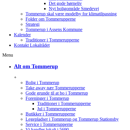
Det gode børneliv
Nyt boligområde Smedevej
Tommerup skal være modelby for klimatilpasning
Folder om Tommerupperne
Strategi
Tommerup i Assens Kommune
Kalender
Traditioner i Tommerupperne
Kontakt Lokalrådet
Menu
Alt om Tommerup
+
Bolig i Tommerup
Take away nær Tommerupperne
Gode grunde til at bo i Tommerup
Foreninger i Tommerup
Traditioner i Tommerupperne
Jul i Tommerupperne
Butikker i Tommerupperne
Legepladser i Tommerup og Tommerup Stationsby
Service i Tommerupperne
Vi handler lokalt i 5690