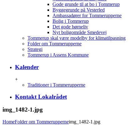
Gode grunde til at bo i Tommerup
Byggegrunde på Vesterled
Ambassadører for Tommerupperne
Bolig i Tommerup
Det gode børneliv
Nyt boligområde Smedevej
Tommerup skal være modelby for klimatilpasning
Folder om Tommerupperne
Strategi
Tommerup i Assens Kommune
Kalender
+
Traditioner i Tommerupperne
Kontakt Lokalrådet
img_1482-1.jpg
Home
Folder om Tommerupperne
img_1482-1.jpg