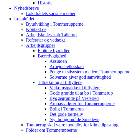
Historie
Nyhedsbreve
Lokalrådets sociale medier
Lokalrådet
Byudvikling i Tommerupperne
Kontakt os
Arbejdsfællesskab Tallerup
Referater og vedtægt
Arbejdsgrupper
Flottere bymidter
Bæredygtighed
Assinoen
Arbejdsfællesskab
Penge til stisystem mellem Tommerupperne
Solvarme giver god samvittighed
Tiltrækning af tilflyttere
Velkomstpakke til tilflyttere
Gode grunde til at bo i Tommerup
Byggegrunde på Vesterled
Ambassadører for Tommerupperne
Bolig i Tommerup
Det gode børneliv
Nyt boligområde Smedevej
Tommerup skal være modelby for klimatilpasning
Folder om Tommerupperne