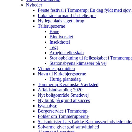
Nyheder
Første festival i Tommerup: En dag fyldt med sjo
Lokalrådsformand får helte-pris
Ny legeplads taget i brug
Tallerupsøerne
Bane
Biodiversitet
Insekthotel
Tegl
Arbejdsfællesskab
Stor opbakning til fællesskabet i Tommerup
Stationsbyens klimasøer på vej
Vi mødes på midten
Navn til Kirkebjergsøerne
Hurtig plantedag
Tommerup Keramiske Værksted
Affaldsindsamling 2020
Nyt boligområde Smedevej
Ny butik på grund af succes
Byanalyse
Borgerservice i Tommerup
Folder om Tommerupperne
Statsminister Lars Løkke Rasmussen indviede ude
Solvarme giver god samvittighed