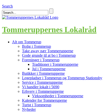
Search
Tommeruppernes Lokalråd
Alt om Tommerup
Bolig i Tommerup
Take away nær Tommerupperne
Gode grunde til at bo i Tommerup
Foreninger i Tommerup
Traditioner i Tommerupperne
Jul i Tommerupperne
Butikker i Tommerupperne
Legepladser i Tommerup og Tommerup Stationsby
Service i Tommerupperne
Vi handler lokalt i 5690
Erhverv i Tommerupperne
Virksomheder i Tommerupperne
Kalender for Tommeruperne
Turist i Tommerup
Nyheder