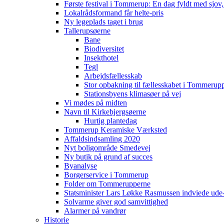
Første festival i Tommerup: En dag fyldt med sjo
Lokalrådsformand får helte-pris
Ny legeplads taget i brug
Tallerupsøerne
Bane
Biodiversitet
Insekthotel
Tegl
Arbejdsfællesskab
Stor opbakning til fællesskabet i Tommerup
Stationsbyens klimasøer på vej
Vi mødes på midten
Navn til Kirkebjergsøerne
Hurtig plantedag
Tommerup Keramiske Værksted
Affaldsindsamling 2020
Nyt boligområde Smedevej
Ny butik på grund af succes
Byanalyse
Borgerservice i Tommerup
Folder om Tommerupperne
Statsminister Lars Løkke Rasmussen indviede ude
Solvarme giver god samvittighed
Alarmer på vandrør
Historie