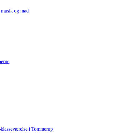
v, musik og mad
perne
-klasseværelse i Tommerup