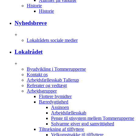
Alarmer på vandrør
Historie
Historie
Nyhedsbreve
+
Lokalrådets sociale medier
Lokalrådet
+
Byudvikling i Tommerupperne
Kontakt os
Arbejdsfællesskab Tallerup
Referater og vedtægt
Arbejdsgrupper
Flottere bymidter
Bæredygtighed
Assinoen
Arbejdsfællesskab
Penge til stisystem mellem Tommerupperne
Solvarme giver god samvittighed
Tiltrækning af tilflyttere
Velkomstpakke til tilflyttere