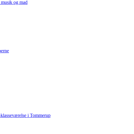
v, musik og mad
perne
-klasseværelse i Tommerup