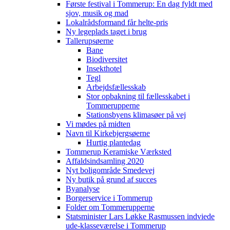
Første festival i Tommerup: En dag fyldt med
sjov, musik og mad
Lokalrådsformand får helte-pris
Ny legeplads taget i brug
Tallerupsøerne
Bane
Biodiversitet
Insekthotel
Tegl
Arbejdsfællesskab
Stor opbakning til fællesskabet i
Tommerupperne
Stationsbyens klimasøer på vej
Vi mødes på midten
Navn til Kirkebjergsøerne
Hurtig plantedag
Tommerup Keramiske Værksted
Affaldsindsamling 2020
Nyt boligområde Smedevej
Ny butik på grund af succes
Byanalyse
Borgerservice i Tommerup
Folder om Tommerupperne
Statsminister Lars Løkke Rasmussen indviede
ude-klasseværelse i Tommerup