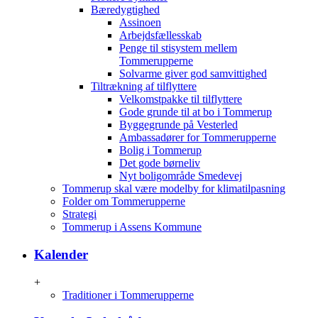
Bæredygtighed
Assinoen
Arbejdsfællesskab
Penge til stisystem mellem
Tommerupperne
Solvarme giver god samvittighed
Tiltrækning af tilflyttere
Velkomstpakke til tilflyttere
Gode grunde til at bo i Tommerup
Byggegrunde på Vesterled
Ambassadører for Tommerupperne
Bolig i Tommerup
Det gode børneliv
Nyt boligområde Smedevej
Tommerup skal være modelby for klimatilpasning
Folder om Tommerupperne
Strategi
Tommerup i Assens Kommune
Kalender
+
Traditioner i Tommerupperne