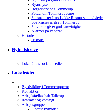
Ny butik på grund af succes
Byanalyse
Borgerservice i Tommerup
Folder om Tommerupperne
Statsminister Lars Løkke Rasmussen indviede
ude-klasseværelse i Tommerup
Solvarme giver god samvittighed
Alarmer på vandrør
Historie
Historie
Nyhedsbreve
+
Lokalrådets sociale medier
Lokalrådet
+
Byudvikling i Tommerupperne
Kontakt os
Arbejdsfællesskab Tallerup
Referater og vedtægt
Arbejdsgrupper
Flottere bymidter