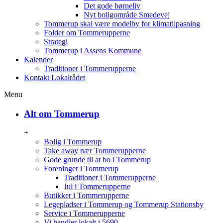
Det gode børneliv
Nyt boligområde Smedevej
Tommerup skal være modelby for klimatilpasning
Folder om Tommerupperne
Strategi
Tommerup i Assens Kommune
Kalender
Traditioner i Tommerupperne
Kontakt Lokalrådet
Menu
Alt om Tommerup
+
Bolig i Tommerup
Take away nær Tommerupperne
Gode grunde til at bo i Tommerup
Foreninger i Tommerup
Traditioner i Tommerupperne
Jul i Tommerupperne
Butikker i Tommerupperne
Legepladser i Tommerup og Tommerup Stationsby
Service i Tommerupperne
Vi handler lokalt i 5690