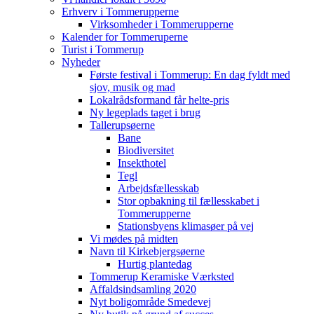
Erhverv i Tommerupperne
Virksomheder i Tommerupperne
Kalender for Tommeruperne
Turist i Tommerup
Nyheder
Første festival i Tommerup: En dag fyldt med
sjov, musik og mad
Lokalrådsformand får helte-pris
Ny legeplads taget i brug
Tallerupsøerne
Bane
Biodiversitet
Insekthotel
Tegl
Arbejdsfællesskab
Stor opbakning til fællesskabet i
Tommerupperne
Stationsbyens klimasøer på vej
Vi mødes på midten
Navn til Kirkebjergsøerne
Hurtig plantedag
Tommerup Keramiske Værksted
Affaldsindsamling 2020
Nyt boligområde Smedevej