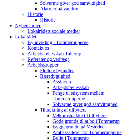
Solvarme giver god samvittighed
Alarmer på vandrør
Historie
Historie
Nyhedsbreve
Lokalrådets sociale medier
Lokalrådet
Byudvikling i Tommerupperne
Kontakt os
Arbejdsfællesskab Tallerup
Referater og vedtægt
Arbejdsgrupper
Flottere bymidter
Bæredygtighed
Assinoen
Arbejdsfællesskab
Penge til stisystem mellem
Tommerupperne
Solvarme giver god samvittighed
Tiltrækning af tilflyttere
Velkomstpakke til tilflyttere
Gode grunde til at bo i Tommerup
Byggegrunde på Vesterled
Ambassadører for Tommerupperne
Bolig i Tommerup