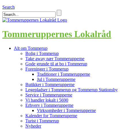
Search
Tommeruppernes Lokalråd
Alt om Tommerup
Bolig i Tommerup
Take away nær Tommerupperne
Gode grunde til at bo i Tommerup
Foreninger i Tommerup
Traditioner i Tommerupperne
Jul i Tommerupperne
Butikker i Tommerupperne
Legepladser i Tommerup og Tommerup Stationsby
Service i Tommerupperne
Vi handler lokalt i 5690
Erhverv i Tommerupperne
Virksomheder i Tommerupperne
Kalender for Tommeruperne
Turist i Tommerup
Nyheder