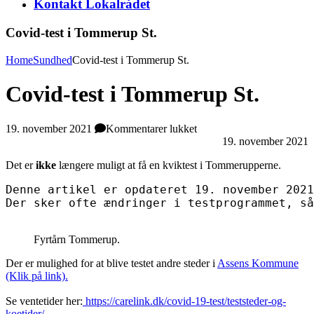
Kontakt Lokalrådet
Covid-test i Tommerup St.
Home
Sundhed
Covid-test i Tommerup St.
Covid-test i Tommerup St.
til
19. november 2021
Kommentarer lukket
Covid-
19. november 2021
test
Det er
ikke
længere muligt at få en kviktest i Tommerupperne.
i
Tommerup
Denne artikel er opdateret 19. november 2021
St.
Der sker ofte ændringer i testprogrammet, så
Fyrtårn Tommerup.
Der er mulighed for at blive testet andre steder i
Assens Kommune
(Klik på link).
Se ventetider her:
https://carelink.dk/covid-19-test/teststeder-og-
koetider/