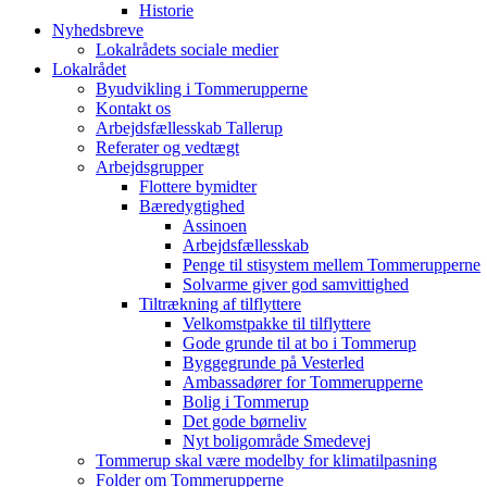
Historie
Nyhedsbreve
Lokalrådets sociale medier
Lokalrådet
Byudvikling i Tommerupperne
Kontakt os
Arbejdsfællesskab Tallerup
Referater og vedtægt
Arbejdsgrupper
Flottere bymidter
Bæredygtighed
Assinoen
Arbejdsfællesskab
Penge til stisystem mellem Tommerupperne
Solvarme giver god samvittighed
Tiltrækning af tilflyttere
Velkomstpakke til tilflyttere
Gode grunde til at bo i Tommerup
Byggegrunde på Vesterled
Ambassadører for Tommerupperne
Bolig i Tommerup
Det gode børneliv
Nyt boligområde Smedevej
Tommerup skal være modelby for klimatilpasning
Folder om Tommerupperne