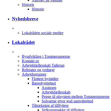
Alarmer på vandrør
Historie
Historie
Nyhedsbreve
+
Lokalrådets sociale medier
Lokalrådet
+
Byudvikling i Tommerupperne
Kontakt os
Arbejdsfællesskab Tallerup
Referater og vedtægt
Arbejdsgrupper
Flottere bymidter
Bæredygtighed
Assinoen
Arbejdsfællesskab
Penge til stisystem mellem Tommerupperne
Solvarme giver god samvittighed
Tiltrækning af tilflyttere
Velkomstpakke til tilflyttere