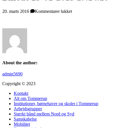
til
20. marts 2016
Kommentarer lukket
Billede
25-
01-
2015
17.14.10
About the author:
admin5690
Copyright © 2023
Kontakt
Alt om Tommerup
Institutioner, børnehaver og skoler i Tommerup
Arbejdsgrupper
Stærkt bånd mellem Nord og Syd
Samskabelse
Mobilitet