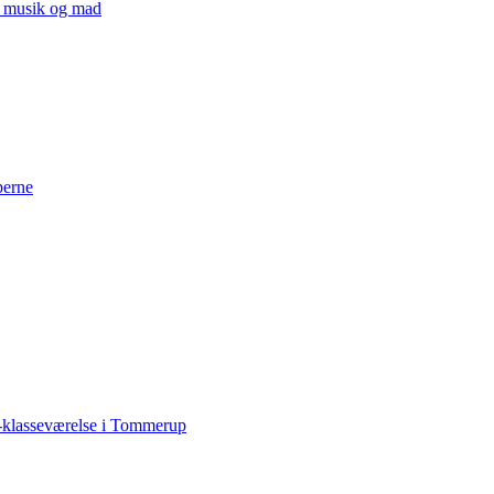
v, musik og mad
perne
-klasseværelse i Tommerup