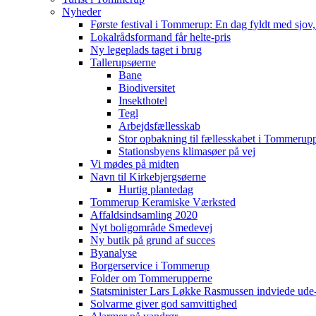
Nyheder
Første festival i Tommerup: En dag fyldt med sjo
Lokalrådsformand får helte-pris
Ny legeplads taget i brug
Tallerupsøerne
Bane
Biodiversitet
Insekthotel
Tegl
Arbejdsfællesskab
Stor opbakning til fællesskabet i Tommerup
Stationsbyens klimasøer på vej
Vi mødes på midten
Navn til Kirkebjergsøerne
Hurtig plantedag
Tommerup Keramiske Værksted
Affaldsindsamling 2020
Nyt boligområde Smedevej
Ny butik på grund af succes
Byanalyse
Borgerservice i Tommerup
Folder om Tommerupperne
Statsminister Lars Løkke Rasmussen indviede ude
Solvarme giver god samvittighed