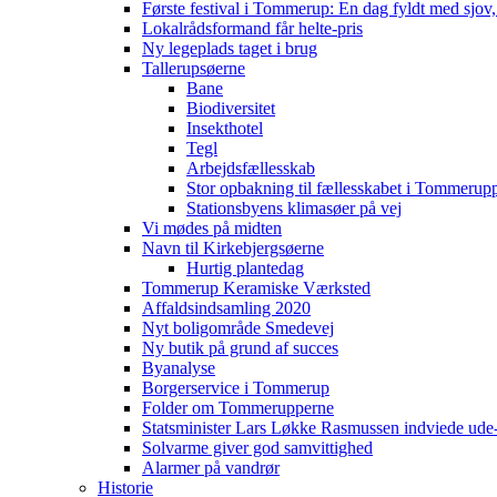
Første festival i Tommerup: En dag fyldt med sjo
Lokalrådsformand får helte-pris
Ny legeplads taget i brug
Tallerupsøerne
Bane
Biodiversitet
Insekthotel
Tegl
Arbejdsfællesskab
Stor opbakning til fællesskabet i Tommerup
Stationsbyens klimasøer på vej
Vi mødes på midten
Navn til Kirkebjergsøerne
Hurtig plantedag
Tommerup Keramiske Værksted
Affaldsindsamling 2020
Nyt boligområde Smedevej
Ny butik på grund af succes
Byanalyse
Borgerservice i Tommerup
Folder om Tommerupperne
Statsminister Lars Løkke Rasmussen indviede ude
Solvarme giver god samvittighed
Alarmer på vandrør
Historie