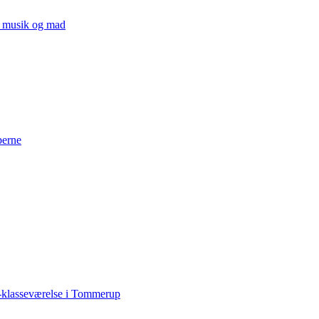
v, musik og mad
perne
-klasseværelse i Tommerup