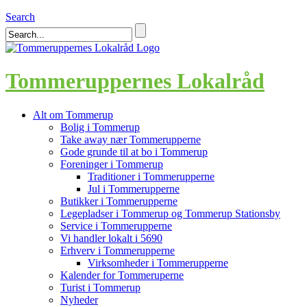
Search
Tommeruppernes Lokalråd
Alt om Tommerup
Bolig i Tommerup
Take away nær Tommerupperne
Gode grunde til at bo i Tommerup
Foreninger i Tommerup
Traditioner i Tommerupperne
Jul i Tommerupperne
Butikker i Tommerupperne
Legepladser i Tommerup og Tommerup Stationsby
Service i Tommerupperne
Vi handler lokalt i 5690
Erhverv i Tommerupperne
Virksomheder i Tommerupperne
Kalender for Tommeruperne
Turist i Tommerup
Nyheder