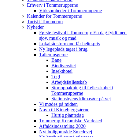
Erhverv i Tommerupperne
Virksomheder i Tommerupperne
Kalender for Tommeruperne
Turist i Tommerup
Nyheder
Første festival i Tommerup: En dag fyldt med
sjov, musik og mad
Lokalrådsformand får helte-pris
Ny legeplads taget i brug
Tallerupsøerne
Bane
Biodiversitet
Insekthotel
Tegl
Arbejdsfællesskab
Stor opbakning til fællesskabet i
Tommerupperne
Stationsbyens klimasøer på vej
Vi mødes på midten
Navn til Kirkebjergsøerne
Hurtig plantedag
Tommerup Keramiske Værksted
Affaldsindsamling 2020
Nyt boligområde Smedevej