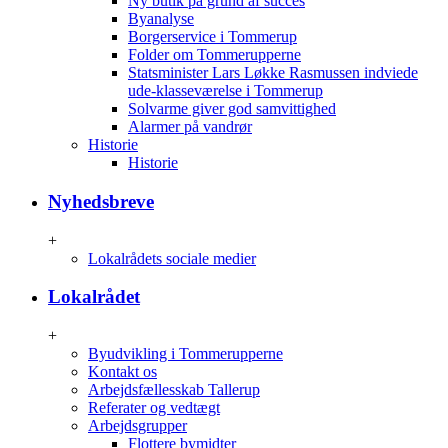
Ny butik på grund af succes
Byanalyse
Borgerservice i Tommerup
Folder om Tommerupperne
Statsminister Lars Løkke Rasmussen indviede
ude-klasseværelse i Tommerup
Solvarme giver god samvittighed
Alarmer på vandrør
Historie
Historie
Nyhedsbreve
+
Lokalrådets sociale medier
Lokalrådet
+
Byudvikling i Tommerupperne
Kontakt os
Arbejdsfællesskab Tallerup
Referater og vedtægt
Arbejdsgrupper
Flottere bymidter