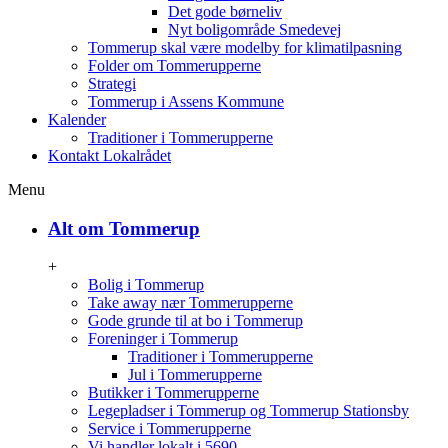
Det gode børneliv
Nyt boligområde Smedevej
Tommerup skal være modelby for klimatilpasning
Folder om Tommerupperne
Strategi
Tommerup i Assens Kommune
Kalender
Traditioner i Tommerupperne
Kontakt Lokalrådet
Menu
Alt om Tommerup
+
Bolig i Tommerup
Take away nær Tommerupperne
Gode grunde til at bo i Tommerup
Foreninger i Tommerup
Traditioner i Tommerupperne
Jul i Tommerupperne
Butikker i Tommerupperne
Legepladser i Tommerup og Tommerup Stationsby
Service i Tommerupperne
Vi handler lokalt i 5690