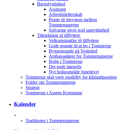
Bæredygtighed
Assinoen
Arbejdsfællesskab
Penge til stisystem mellem
Tommerupperne
Solvarme giver god samvittighed
Tiltrækning af tilflyttere
Velkomstpakke til tilflyttere
Gode grunde til at bo i Tommerup
Byggegrunde på Vesterled
Ambassadører for Tommerupperne
Bolig i Tommerup
Det gode børneliv
Nyt boligområde Smedevej
Tommerup skal være modelby for klimatilpasning
Folder om Tommerupperne
Strategi
Tommerup i Assens Kommune
Kalender
+
Traditioner i Tommerupperne