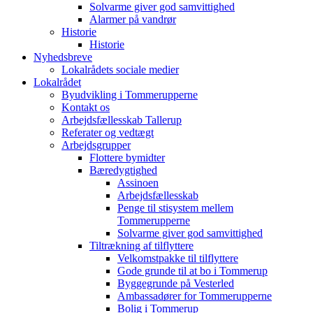
Solvarme giver god samvittighed
Alarmer på vandrør
Historie
Historie
Nyhedsbreve
Lokalrådets sociale medier
Lokalrådet
Byudvikling i Tommerupperne
Kontakt os
Arbejdsfællesskab Tallerup
Referater og vedtægt
Arbejdsgrupper
Flottere bymidter
Bæredygtighed
Assinoen
Arbejdsfællesskab
Penge til stisystem mellem
Tommerupperne
Solvarme giver god samvittighed
Tiltrækning af tilflyttere
Velkomstpakke til tilflyttere
Gode grunde til at bo i Tommerup
Byggegrunde på Vesterled
Ambassadører for Tommerupperne
Bolig i Tommerup