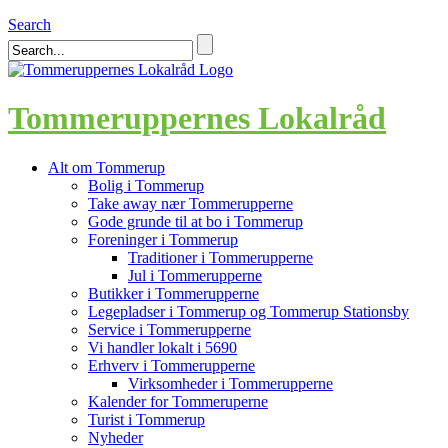
Search
Tommeruppernes Lokalråd
Alt om Tommerup
Bolig i Tommerup
Take away nær Tommerupperne
Gode grunde til at bo i Tommerup
Foreninger i Tommerup
Traditioner i Tommerupperne
Jul i Tommerupperne
Butikker i Tommerupperne
Legepladser i Tommerup og Tommerup Stationsby
Service i Tommerupperne
Vi handler lokalt i 5690
Erhverv i Tommerupperne
Virksomheder i Tommerupperne
Kalender for Tommeruperne
Turist i Tommerup
Nyheder