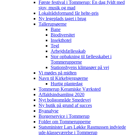
Første festival i Tommerup: En dag fyldt med
sjov, musik og mad
Lokalrådsformand får helte-pris
Ny legeplads taget i brug
Tallerupsøerne
Bane
Biodiversitet
Insekthotel
Tegl
Arbejdsfællesskab
Stor opbakning til fællesskabet i
Tommerupperne
Stationsbyens klimasøer på vej
Vi mødes på midten
Navn til Kirkebjergsøerne
Hurtig plantedag
Tommerup Keramiske Værksted
Affaldsindsamling 2020
Nyt boligområde Smedevej
Ny butik på grund af succes
Byanalyse
Borgerservice i Tommerup
Folder om Tommerupperne
Statsminister Lars Løkke Rasmussen indviede
ude-klasseværelse i Tommerup