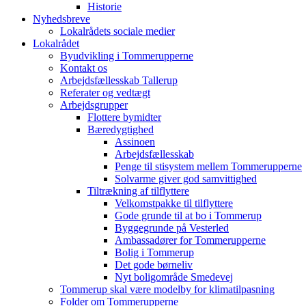
Historie
Nyhedsbreve
Lokalrådets sociale medier
Lokalrådet
Byudvikling i Tommerupperne
Kontakt os
Arbejdsfællesskab Tallerup
Referater og vedtægt
Arbejdsgrupper
Flottere bymidter
Bæredygtighed
Assinoen
Arbejdsfællesskab
Penge til stisystem mellem Tommerupperne
Solvarme giver god samvittighed
Tiltrækning af tilflyttere
Velkomstpakke til tilflyttere
Gode grunde til at bo i Tommerup
Byggegrunde på Vesterled
Ambassadører for Tommerupperne
Bolig i Tommerup
Det gode børneliv
Nyt boligområde Smedevej
Tommerup skal være modelby for klimatilpasning
Folder om Tommerupperne