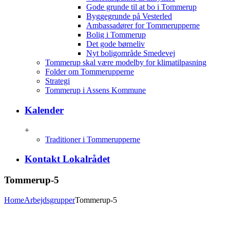
Gode grunde til at bo i Tommerup
Byggegrunde på Vesterled
Ambassadører for Tommerupperne
Bolig i Tommerup
Det gode børneliv
Nyt boligområde Smedevej
Tommerup skal være modelby for klimatilpasning
Folder om Tommerupperne
Strategi
Tommerup i Assens Kommune
Kalender
+
Traditioner i Tommerupperne
Kontakt Lokalrådet
Tommerup-5
Home
Arbejdsgrupper
Tommerup-5