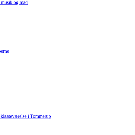
v, musik og mad
perne
-klasseværelse i Tommerup