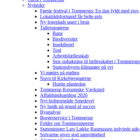
Nyheder
Første festival i Tommerup: En dag fyldt med sjo
Lokalrådsformand får helte-pris
Ny legeplads taget i brug
Tallerupsøerne
Bane
Biodiversitet
Insekthotel
Tegl
Arbejdsfællesskab
Stor opbakning til fællesskabet i Tommerup
Stationsbyens klimasøer på vej
Vi mødes på midten
Navn til Kirkebjergsøerne
Hurtig plantedag
Tommerup Keramiske Værksted
Affaldsindsamling 2020
Nyt boligområde Smedevej
Ny butik på grund af succes
Byanalyse
Borgerservice i Tommerup
Folder om Tommerupperne
Statsminister Lars Løkke Rasmussen indviede ude
Solvarme giver god samvittighed