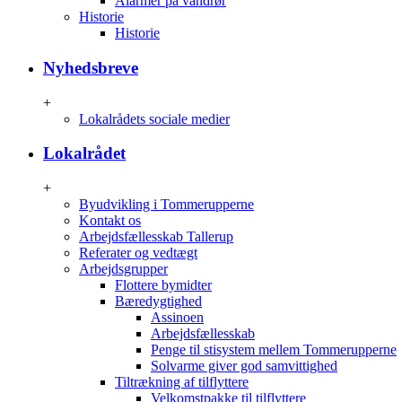
Alarmer på vandrør
Historie
Historie
Nyhedsbreve
+
Lokalrådets sociale medier
Lokalrådet
+
Byudvikling i Tommerupperne
Kontakt os
Arbejdsfællesskab Tallerup
Referater og vedtægt
Arbejdsgrupper
Flottere bymidter
Bæredygtighed
Assinoen
Arbejdsfællesskab
Penge til stisystem mellem Tommerupperne
Solvarme giver god samvittighed
Tiltrækning af tilflyttere
Velkomstpakke til tilflyttere