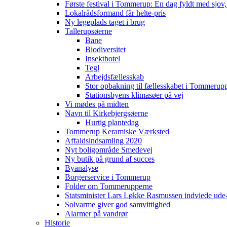
Første festival i Tommerup: En dag fyldt med sjo
Lokalrådsformand får helte-pris
Ny legeplads taget i brug
Tallerupsøerne
Bane
Biodiversitet
Insekthotel
Tegl
Arbejdsfællesskab
Stor opbakning til fællesskabet i Tommerup
Stationsbyens klimasøer på vej
Vi mødes på midten
Navn til Kirkebjergsøerne
Hurtig plantedag
Tommerup Keramiske Værksted
Affaldsindsamling 2020
Nyt boligområde Smedevej
Ny butik på grund af succes
Byanalyse
Borgerservice i Tommerup
Folder om Tommerupperne
Statsminister Lars Løkke Rasmussen indviede ude
Solvarme giver god samvittighed
Alarmer på vandrør
Historie