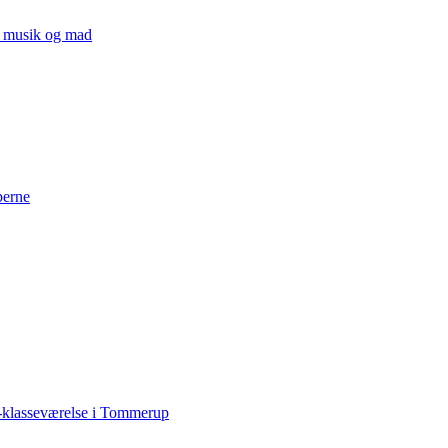
v, musik og mad
perne
-klasseværelse i Tommerup