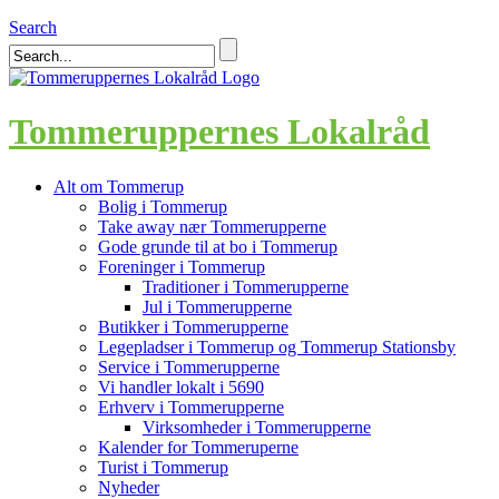
Search
Tommeruppernes Lokalråd
Alt om Tommerup
Bolig i Tommerup
Take away nær Tommerupperne
Gode grunde til at bo i Tommerup
Foreninger i Tommerup
Traditioner i Tommerupperne
Jul i Tommerupperne
Butikker i Tommerupperne
Legepladser i Tommerup og Tommerup Stationsby
Service i Tommerupperne
Vi handler lokalt i 5690
Erhverv i Tommerupperne
Virksomheder i Tommerupperne
Kalender for Tommeruperne
Turist i Tommerup
Nyheder