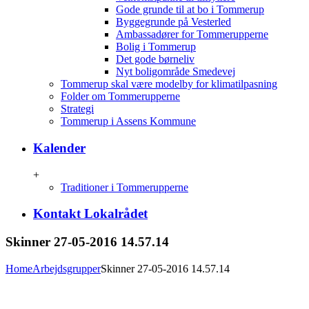
Gode grunde til at bo i Tommerup
Byggegrunde på Vesterled
Ambassadører for Tommerupperne
Bolig i Tommerup
Det gode børneliv
Nyt boligområde Smedevej
Tommerup skal være modelby for klimatilpasning
Folder om Tommerupperne
Strategi
Tommerup i Assens Kommune
Kalender
+
Traditioner i Tommerupperne
Kontakt Lokalrådet
Skinner 27-05-2016 14.57.14
Home
Arbejdsgrupper
Skinner 27-05-2016 14.57.14