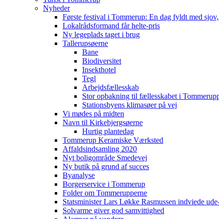
Nyheder
Første festival i Tommerup: En dag fyldt med sjo
Lokalrådsformand får helte-pris
Ny legeplads taget i brug
Tallerupsøerne
Bane
Biodiversitet
Insekthotel
Tegl
Arbejdsfællesskab
Stor opbakning til fællesskabet i Tommerup
Stationsbyens klimasøer på vej
Vi mødes på midten
Navn til Kirkebjergsøerne
Hurtig plantedag
Tommerup Keramiske Værksted
Affaldsindsamling 2020
Nyt boligområde Smedevej
Ny butik på grund af succes
Byanalyse
Borgerservice i Tommerup
Folder om Tommerupperne
Statsminister Lars Løkke Rasmussen indviede ude
Solvarme giver god samvittighed