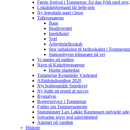
Første festival i Tommerup: En dag fyldt med sjo
Lokalrådsformand får helte-pris
Ny legeplads taget i brug
Tallerupsøerne
Bane
Biodiversitet
Insekthotel
Tegl
Arbejdsfællesskab
Stor opbakning til fællesskabet i Tommerup
Stationsbyens klimasøer på vej
Vi mødes på midten
Navn til Kirkebjergsøerne
Hurtig plantedag
Tommerup Keramiske Værksted
Affaldsindsamling 2020
Nyt boligområde Smedevej
Ny butik på grund af succes
Byanalyse
Borgerservice i Tommerup
Folder om Tommerupperne
Statsminister Lars Løkke Rasmussen indviede ude
Solvarme giver god samvittighed
Alarmer på vandrør
Historie