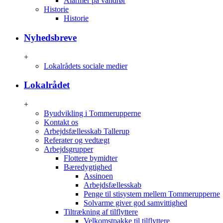
Alarmer på vandrør
Historie
Historie
Nyhedsbreve
+
Lokalrådets sociale medier
Lokalrådet
+
Byudvikling i Tommerupperne
Kontakt os
Arbejdsfællesskab Tallerup
Referater og vedtægt
Arbejdsgrupper
Flottere bymidter
Bæredygtighed
Assinoen
Arbejdsfællesskab
Penge til stisystem mellem Tommerupperne
Solvarme giver god samvittighed
Tiltrækning af tilflyttere
Velkomstpakke til tilflyttere