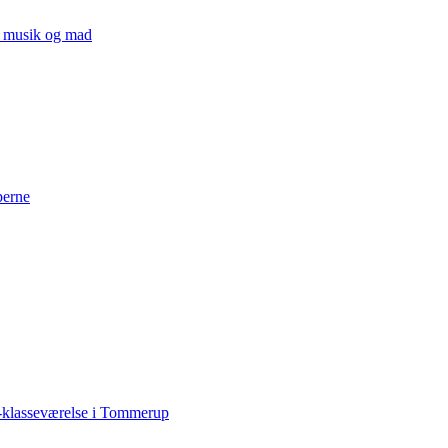
v, musik og mad
perne
-klasseværelse i Tommerup