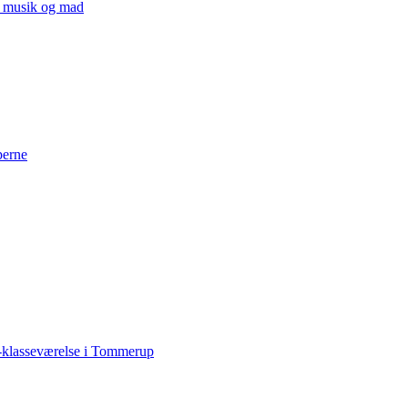
v, musik og mad
perne
-klasseværelse i Tommerup