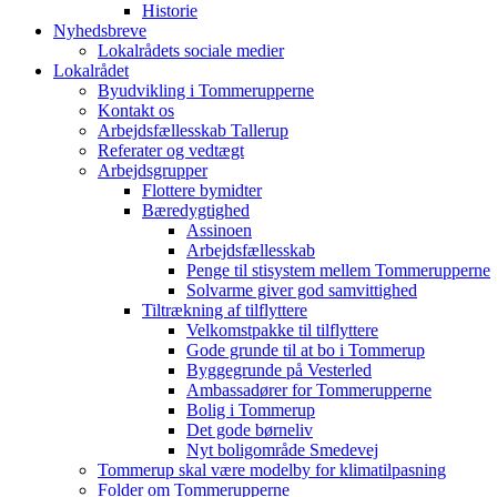
Historie
Nyhedsbreve
Lokalrådets sociale medier
Lokalrådet
Byudvikling i Tommerupperne
Kontakt os
Arbejdsfællesskab Tallerup
Referater og vedtægt
Arbejdsgrupper
Flottere bymidter
Bæredygtighed
Assinoen
Arbejdsfællesskab
Penge til stisystem mellem Tommerupperne
Solvarme giver god samvittighed
Tiltrækning af tilflyttere
Velkomstpakke til tilflyttere
Gode grunde til at bo i Tommerup
Byggegrunde på Vesterled
Ambassadører for Tommerupperne
Bolig i Tommerup
Det gode børneliv
Nyt boligområde Smedevej
Tommerup skal være modelby for klimatilpasning
Folder om Tommerupperne