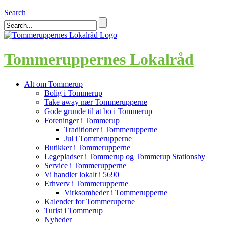
Search
Tommeruppernes Lokalråd
Alt om Tommerup
Bolig i Tommerup
Take away nær Tommerupperne
Gode grunde til at bo i Tommerup
Foreninger i Tommerup
Traditioner i Tommerupperne
Jul i Tommerupperne
Butikker i Tommerupperne
Legepladser i Tommerup og Tommerup Stationsby
Service i Tommerupperne
Vi handler lokalt i 5690
Erhverv i Tommerupperne
Virksomheder i Tommerupperne
Kalender for Tommeruperne
Turist i Tommerup
Nyheder