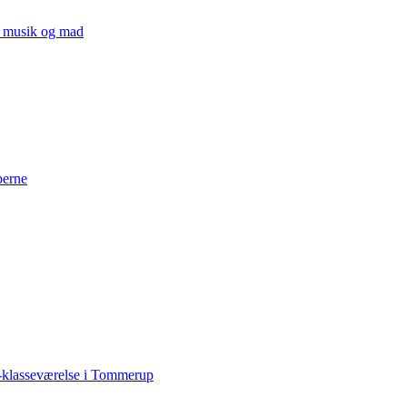
v, musik og mad
perne
-klasseværelse i Tommerup