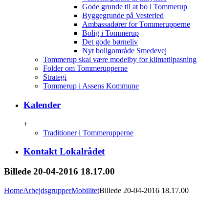
Gode grunde til at bo i Tommerup
Byggegrunde på Vesterled
Ambassadører for Tommerupperne
Bolig i Tommerup
Det gode børneliv
Nyt boligområde Smedevej
Tommerup skal være modelby for klimatilpasning
Folder om Tommerupperne
Strategi
Tommerup i Assens Kommune
Kalender
+
Traditioner i Tommerupperne
Kontakt Lokalrådet
Billede 20-04-2016 18.17.00
Home
Arbejdsgrupper
Mobilitet
Billede 20-04-2016 18.17.00