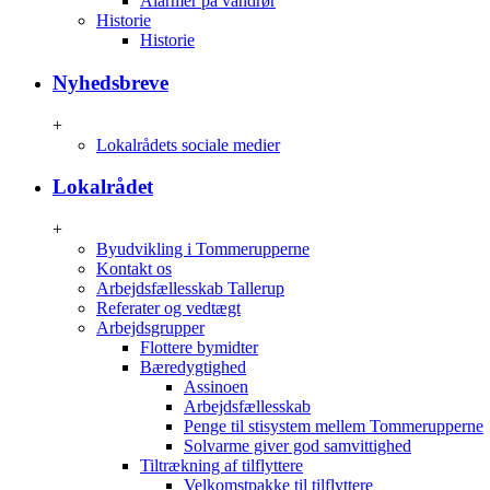
Alarmer på vandrør
Historie
Historie
Nyhedsbreve
+
Lokalrådets sociale medier
Lokalrådet
+
Byudvikling i Tommerupperne
Kontakt os
Arbejdsfællesskab Tallerup
Referater og vedtægt
Arbejdsgrupper
Flottere bymidter
Bæredygtighed
Assinoen
Arbejdsfællesskab
Penge til stisystem mellem Tommerupperne
Solvarme giver god samvittighed
Tiltrækning af tilflyttere
Velkomstpakke til tilflyttere