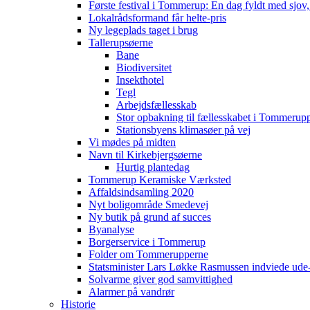
Første festival i Tommerup: En dag fyldt med sjo
Lokalrådsformand får helte-pris
Ny legeplads taget i brug
Tallerupsøerne
Bane
Biodiversitet
Insekthotel
Tegl
Arbejdsfællesskab
Stor opbakning til fællesskabet i Tommerup
Stationsbyens klimasøer på vej
Vi mødes på midten
Navn til Kirkebjergsøerne
Hurtig plantedag
Tommerup Keramiske Værksted
Affaldsindsamling 2020
Nyt boligområde Smedevej
Ny butik på grund af succes
Byanalyse
Borgerservice i Tommerup
Folder om Tommerupperne
Statsminister Lars Løkke Rasmussen indviede ude
Solvarme giver god samvittighed
Alarmer på vandrør
Historie