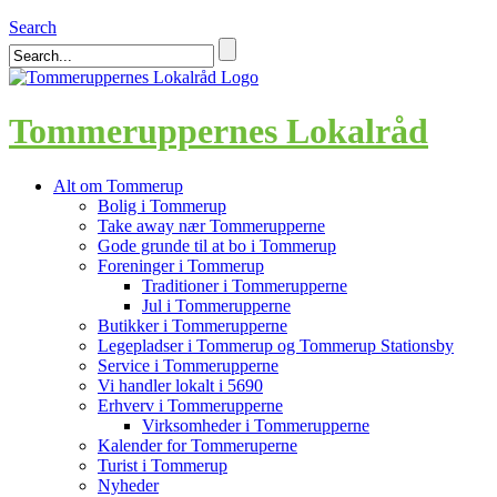
Search
Tommeruppernes Lokalråd
Alt om Tommerup
Bolig i Tommerup
Take away nær Tommerupperne
Gode grunde til at bo i Tommerup
Foreninger i Tommerup
Traditioner i Tommerupperne
Jul i Tommerupperne
Butikker i Tommerupperne
Legepladser i Tommerup og Tommerup Stationsby
Service i Tommerupperne
Vi handler lokalt i 5690
Erhverv i Tommerupperne
Virksomheder i Tommerupperne
Kalender for Tommeruperne
Turist i Tommerup
Nyheder