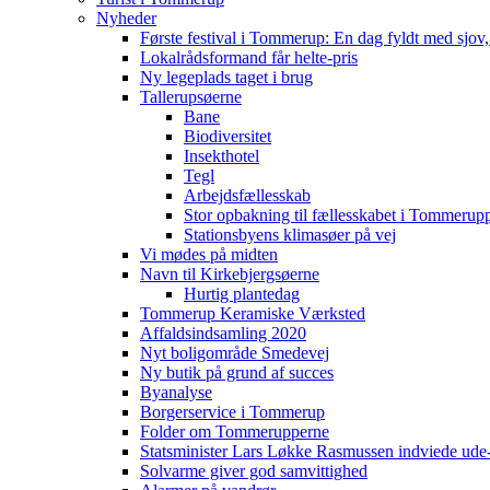
Nyheder
Første festival i Tommerup: En dag fyldt med sjo
Lokalrådsformand får helte-pris
Ny legeplads taget i brug
Tallerupsøerne
Bane
Biodiversitet
Insekthotel
Tegl
Arbejdsfællesskab
Stor opbakning til fællesskabet i Tommerup
Stationsbyens klimasøer på vej
Vi mødes på midten
Navn til Kirkebjergsøerne
Hurtig plantedag
Tommerup Keramiske Værksted
Affaldsindsamling 2020
Nyt boligområde Smedevej
Ny butik på grund af succes
Byanalyse
Borgerservice i Tommerup
Folder om Tommerupperne
Statsminister Lars Løkke Rasmussen indviede ude
Solvarme giver god samvittighed