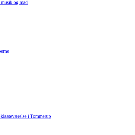
v, musik og mad
perne
-klasseværelse i Tommerup