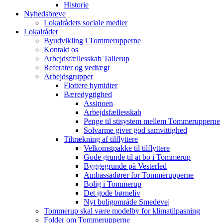
Historie
Nyhedsbreve
Lokalrådets sociale medier
Lokalrådet
Byudvikling i Tommerupperne
Kontakt os
Arbejdsfællesskab Tallerup
Referater og vedtægt
Arbejdsgrupper
Flottere bymidter
Bæredygtighed
Assinoen
Arbejdsfællesskab
Penge til stisystem mellem Tommerupperne
Solvarme giver god samvittighed
Tiltrækning af tilflyttere
Velkomstpakke til tilflyttere
Gode grunde til at bo i Tommerup
Byggegrunde på Vesterled
Ambassadører for Tommerupperne
Bolig i Tommerup
Det gode børneliv
Nyt boligområde Smedevej
Tommerup skal være modelby for klimatilpasning
Folder om Tommerupperne