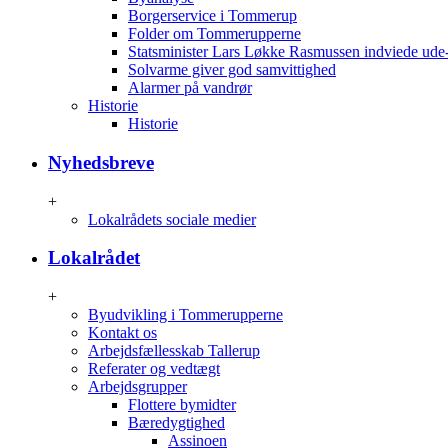
Borgerservice i Tommerup
Folder om Tommerupperne
Statsminister Lars Løkke Rasmussen indviede ude
Solvarme giver god samvittighed
Alarmer på vandrør
Historie
Historie
Nyhedsbreve
+
Lokalrådets sociale medier
Lokalrådet
+
Byudvikling i Tommerupperne
Kontakt os
Arbejdsfællesskab Tallerup
Referater og vedtægt
Arbejdsgrupper
Flottere bymidter
Bæredygtighed
Assinoen