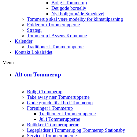
Bolig i Tommerup
Det gode børneliv
Nyt boligområde Smedevej
Tommerup skal være modelby for klimatilpasning
Folder om Tommerupperne
Strategi
Tommerup i Assens Kommune
Kalender
Traditioner i Tommerupperne
Kontakt Lokalrådet
Menu
Alt om Tommerup
+
Bolig i Tommerup
Take away nær Tommerupperne
Gode grunde til at bo i Tommerup
Foreninger i Tommerup
Traditioner i Tommerupperne
Jul i Tommerupperne
Butikker i Tommerupperne
Legepladser i Tommerup og Tommerup Stationsby
Service i Tommerupperne