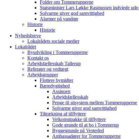
Folder om Tommerupperne
Statsminister Lars Løkke Rasmussen indviede ude
Solvarme giver god samvittighed
Alarmer på vandrør
Historie
Historie
Nyhedsbreve
Lokalrådets sociale medier
Lokalrådet
Byudvikling i Tommerupperne
Kontakt os
Arbejdsfællesskab Tallerup
Referater og vedtægt
Arbejdsgrupper
Flottere bymidter
Bæredygtighed
Assinoen
Arbejdsfællesskab
Penge til stisystem mellem Tommerupperne
Solvarme giver god samvittighed
Tiltrækning af tilflyttere
Velkomstpakke til tilflyttere
Gode grunde til at bo i Tommerup
Byggegrunde på Vesterled
Ambassadører for Tommerupperne