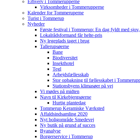
Erhverv i Tommerupperne
Virksomheder i Tommerupperne
Kalender for Tommeruperne
Turist i Tommerup
Nyheder
Første festival i Tommerup: En dag fyldt med sjo
Lokalrådsformand får helte-pris
Ny legeplads taget i brug
Tallerupsøerne
Bane
Biodiversitet
Insekthotel
Tegl
Arbejdsfællesskab
Stor opbakning til fællesskabet i Tommerup
Stationsbyens klimasøer på vej
Vi mødes på midten
Navn til Kirkebjergsøerne
Hurtig plantedag
Tommerup Keramiske Værksted
Affaldsindsamling 2020
Nyt boligområde Smedevej
Ny butik på grund af succes
Byanalyse
Borgerservice i Tommerup