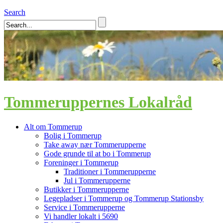
Search
Tommeruppernes Lokalråd
Alt om Tommerup
Bolig i Tommerup
Take away nær Tommerupperne
Gode grunde til at bo i Tommerup
Foreninger i Tommerup
Traditioner i Tommerupperne
Jul i Tommerupperne
Butikker i Tommerupperne
Legepladser i Tommerup og Tommerup Stationsby
Service i Tommerupperne
Vi handler lokalt i 5690