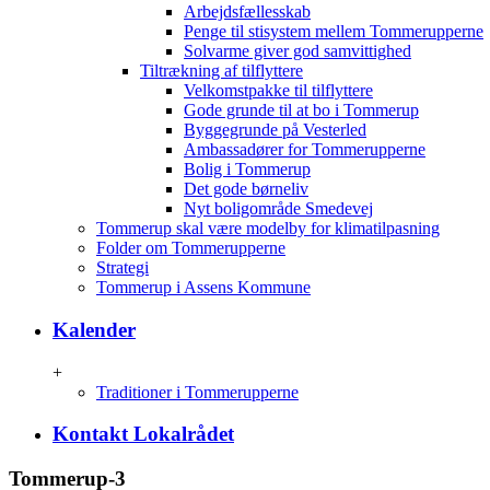
Arbejdsfællesskab
Penge til stisystem mellem Tommerupperne
Solvarme giver god samvittighed
Tiltrækning af tilflyttere
Velkomstpakke til tilflyttere
Gode grunde til at bo i Tommerup
Byggegrunde på Vesterled
Ambassadører for Tommerupperne
Bolig i Tommerup
Det gode børneliv
Nyt boligområde Smedevej
Tommerup skal være modelby for klimatilpasning
Folder om Tommerupperne
Strategi
Tommerup i Assens Kommune
Kalender
+
Traditioner i Tommerupperne
Kontakt Lokalrådet
Tommerup-3