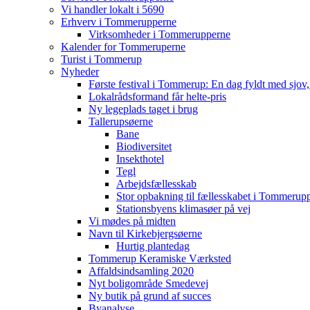
Vi handler lokalt i 5690
Erhverv i Tommerupperne
Virksomheder i Tommerupperne
Kalender for Tommeruperne
Turist i Tommerup
Nyheder
Første festival i Tommerup: En dag fyldt med sjo
Lokalrådsformand får helte-pris
Ny legeplads taget i brug
Tallerupsøerne
Bane
Biodiversitet
Insekthotel
Tegl
Arbejdsfællesskab
Stor opbakning til fællesskabet i Tommerup
Stationsbyens klimasøer på vej
Vi mødes på midten
Navn til Kirkebjergsøerne
Hurtig plantedag
Tommerup Keramiske Værksted
Affaldsindsamling 2020
Nyt boligområde Smedevej
Ny butik på grund af succes
Byanalyse