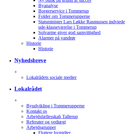
Ny butik på grund af succes
Byanalyse
Borgerservice i Tommerup
Folder om Tommerupperne
Statsminister Lars Løkke Rasmussen indviede
ude-klasseværelse i Tommerup
Solvarme giver god samvittighed
Alarmer på vandrør
Historie
Historie
Nyhedsbreve
+
Lokalrådets sociale medier
Lokalrådet
+
Byudvikling i Tommerupperne
Kontakt os
Arbejdsfællesskab Tallerup
Referater og vedtægt
Arbejdsgrupper
Flottere bymidter