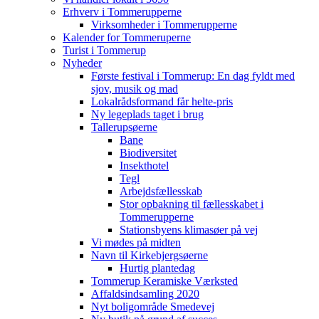
Erhverv i Tommerupperne
Virksomheder i Tommerupperne
Kalender for Tommeruperne
Turist i Tommerup
Nyheder
Første festival i Tommerup: En dag fyldt med
sjov, musik og mad
Lokalrådsformand får helte-pris
Ny legeplads taget i brug
Tallerupsøerne
Bane
Biodiversitet
Insekthotel
Tegl
Arbejdsfællesskab
Stor opbakning til fællesskabet i
Tommerupperne
Stationsbyens klimasøer på vej
Vi mødes på midten
Navn til Kirkebjergsøerne
Hurtig plantedag
Tommerup Keramiske Værksted
Affaldsindsamling 2020
Nyt boligområde Smedevej