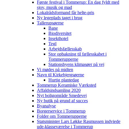
Første festival i Tommerup: En dag fyldt med
sjov, musik og mad
Lokalrådsformand får helte-pris
Ny legeplads taget i brug
Tallerupsøerne
Bane
Biodiversitet
Insekthotel
Tegl
Arbejdsfællesskab
Stor opbakning til fællesskabet i
Tommerupperne
Stationsbyens klimasøer på vej
Vi mødes på midten
Navn til Kirkebjergsøerne
Hurtig plantedag
Tommerup Keramiske Værksted
Affaldsindsamling 2020
Nyt boligområde Smedevej
Ny butik på grund af succes
Byanalyse
Borgerservice i Tommerup
Folder om Tommerupperne
Statsminister Lars Løkke Rasmussen indviede
ude-klasseværelse i Tommerup