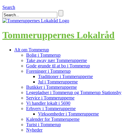
Search
Tommeruppernes Lokalråd
Alt om Tommerup
Bolig i Tommerup
Take away nær Tommerupperne
Gode grunde til at bo i Tommerup
Foreninger i Tommerup
Traditioner i Tommerupperne
Jul i Tommerupperne
Butikker i Tommerupperne
Legepladser i Tommerup og Tommerup Stationsby
Service i Tommerupperne
Vi handler lokalt i 5690
Erhverv i Tommerupperne
Virksomheder i Tommerupperne
Kalender for Tommeruperne
Turist i Tommerup
Nyheder