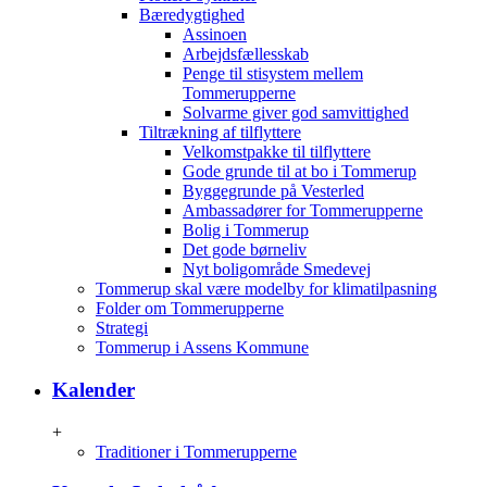
Bæredygtighed
Assinoen
Arbejdsfællesskab
Penge til stisystem mellem
Tommerupperne
Solvarme giver god samvittighed
Tiltrækning af tilflyttere
Velkomstpakke til tilflyttere
Gode grunde til at bo i Tommerup
Byggegrunde på Vesterled
Ambassadører for Tommerupperne
Bolig i Tommerup
Det gode børneliv
Nyt boligområde Smedevej
Tommerup skal være modelby for klimatilpasning
Folder om Tommerupperne
Strategi
Tommerup i Assens Kommune
Kalender
+
Traditioner i Tommerupperne