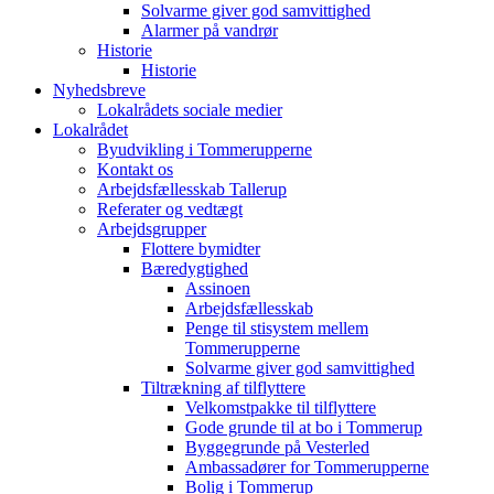
Solvarme giver god samvittighed
Alarmer på vandrør
Historie
Historie
Nyhedsbreve
Lokalrådets sociale medier
Lokalrådet
Byudvikling i Tommerupperne
Kontakt os
Arbejdsfællesskab Tallerup
Referater og vedtægt
Arbejdsgrupper
Flottere bymidter
Bæredygtighed
Assinoen
Arbejdsfællesskab
Penge til stisystem mellem
Tommerupperne
Solvarme giver god samvittighed
Tiltrækning af tilflyttere
Velkomstpakke til tilflyttere
Gode grunde til at bo i Tommerup
Byggegrunde på Vesterled
Ambassadører for Tommerupperne
Bolig i Tommerup