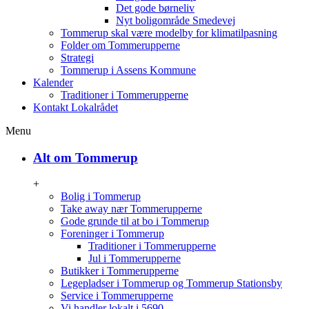
Det gode børneliv
Nyt boligområde Smedevej
Tommerup skal være modelby for klimatilpasning
Folder om Tommerupperne
Strategi
Tommerup i Assens Kommune
Kalender
Traditioner i Tommerupperne
Kontakt Lokalrådet
Menu
Alt om Tommerup
+
Bolig i Tommerup
Take away nær Tommerupperne
Gode grunde til at bo i Tommerup
Foreninger i Tommerup
Traditioner i Tommerupperne
Jul i Tommerupperne
Butikker i Tommerupperne
Legepladser i Tommerup og Tommerup Stationsby
Service i Tommerupperne
Vi handler lokalt i 5690