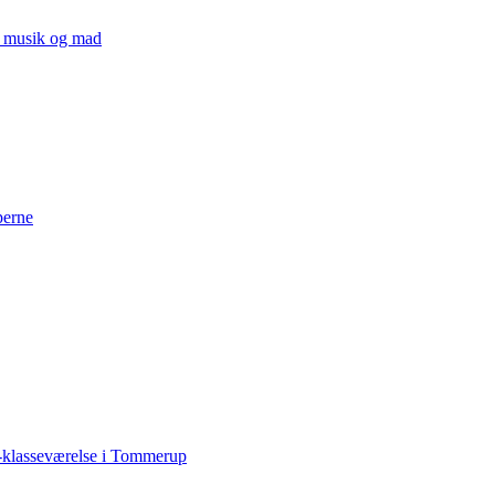
v, musik og mad
perne
-klasseværelse i Tommerup