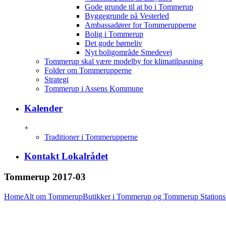
Gode grunde til at bo i Tommerup
Byggegrunde på Vesterled
Ambassadører for Tommerupperne
Bolig i Tommerup
Det gode børneliv
Nyt boligområde Smedevej
Tommerup skal være modelby for klimatilpasning
Folder om Tommerupperne
Strategi
Tommerup i Assens Kommune
Kalender
+
Traditioner i Tommerupperne
Kontakt Lokalrådet
Tommerup 2017-03
Home
Alt om Tommerup
Butikker i Tommerup og Tommerup Station