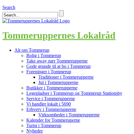
Search
Tommeruppernes Lokalråd
Alt om Tommerup
Bolig i Tommerup
Take away nær Tommerupperne
Gode grunde til at bo i Tommerup
Foreninger i Tommerup
Traditioner i Tommerupperne
Jul i Tommerupperne
Butikker i Tommerupperne
Legepladser i Tommerup og Tommerup Stationsby
Service i Tommerupperne
Vi handler lokalt i 5690
Erhverv i Tommerupperne
Virksomheder i Tommerupperne
Kalender for Tommeruperne
Turist i Tommerup
Nyheder