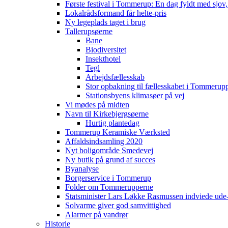
Første festival i Tommerup: En dag fyldt med sjo
Lokalrådsformand får helte-pris
Ny legeplads taget i brug
Tallerupsøerne
Bane
Biodiversitet
Insekthotel
Tegl
Arbejdsfællesskab
Stor opbakning til fællesskabet i Tommerup
Stationsbyens klimasøer på vej
Vi mødes på midten
Navn til Kirkebjergsøerne
Hurtig plantedag
Tommerup Keramiske Værksted
Affaldsindsamling 2020
Nyt boligområde Smedevej
Ny butik på grund af succes
Byanalyse
Borgerservice i Tommerup
Folder om Tommerupperne
Statsminister Lars Løkke Rasmussen indviede ude
Solvarme giver god samvittighed
Alarmer på vandrør
Historie