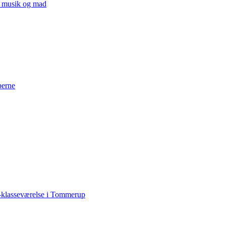
v, musik og mad
perne
-klasseværelse i Tommerup