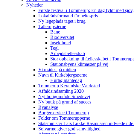
Nyheder
Første festival i Tommerup: En dag fyldt med sjo
Lokalrådsformand får helte-pris
Ny legeplads taget i brug
Tallerupsøerne
Bane
Biodiversitet
Insekthotel
Tegl
Arbejdsfællesskab
Stor opbakning til fællesskabet i Tommerup
Stationsbyens klimasøer på vej
Vi mødes på midten
Navn til Kirkebjergsøerne
Hurtig plantedag
Tommerup Keramiske Værksted
Affaldsindsamling 2020
Nyt boligområde Smedevej
Ny butik på grund af succes
Byanalyse
Borgerservice i Tommerup
Folder om Tommerupperne
Statsminister Lars Løkke Rasmussen indviede ude
Solvarme giver god samvittighed