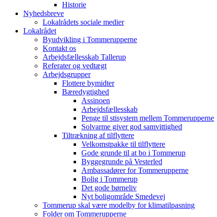
Historie
Nyhedsbreve
Lokalrådets sociale medier
Lokalrådet
Byudvikling i Tommerupperne
Kontakt os
Arbejdsfællesskab Tallerup
Referater og vedtægt
Arbejdsgrupper
Flottere bymidter
Bæredygtighed
Assinoen
Arbejdsfællesskab
Penge til stisystem mellem Tommerupperne
Solvarme giver god samvittighed
Tiltrækning af tilflyttere
Velkomstpakke til tilflyttere
Gode grunde til at bo i Tommerup
Byggegrunde på Vesterled
Ambassadører for Tommerupperne
Bolig i Tommerup
Det gode børneliv
Nyt boligområde Smedevej
Tommerup skal være modelby for klimatilpasning
Folder om Tommerupperne