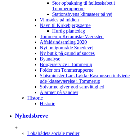
Stor opbakning til fællesskabet i
Tommerupperne
Stationsbyens klimasøer på vej
Vi mødes på midten
Navn til Kirkebjergsøerne
Hurtig plantedag
Tommerup Keramiske Værksted
Affaldsindsamling 2020
Nyt boligområde Smedevej
Ny butik på grund af succes
Byanalyse
Borgerservice i Tommerup
Folder om Tommerupperne
Statsminister Lars Løkke Rasmussen indviede
ude-klasseværelse i Tommerup
Solvarme giver god samvittighed
Alarmer på vandrør
Historie
Historie
Nyhedsbreve
+
Lokalrådets sociale medier