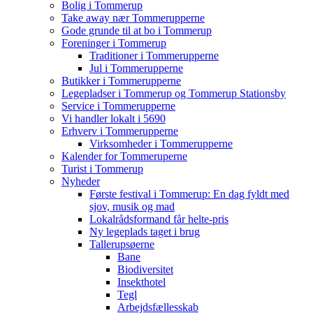
Bolig i Tommerup
Take away nær Tommerupperne
Gode grunde til at bo i Tommerup
Foreninger i Tommerup
Traditioner i Tommerupperne
Jul i Tommerupperne
Butikker i Tommerupperne
Legepladser i Tommerup og Tommerup Stationsby
Service i Tommerupperne
Vi handler lokalt i 5690
Erhverv i Tommerupperne
Virksomheder i Tommerupperne
Kalender for Tommeruperne
Turist i Tommerup
Nyheder
Første festival i Tommerup: En dag fyldt med
sjov, musik og mad
Lokalrådsformand får helte-pris
Ny legeplads taget i brug
Tallerupsøerne
Bane
Biodiversitet
Insekthotel
Tegl
Arbejdsfællesskab