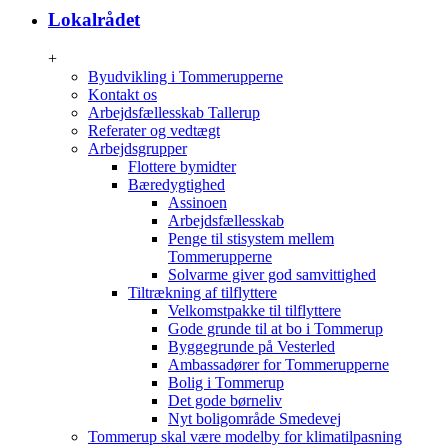
Lokalrådet
+
Byudvikling i Tommerupperne
Kontakt os
Arbejdsfællesskab Tallerup
Referater og vedtægt
Arbejdsgrupper
Flottere bymidter
Bæredygtighed
Assinoen
Arbejdsfællesskab
Penge til stisystem mellem
Tommerupperne
Solvarme giver god samvittighed
Tiltrækning af tilflyttere
Velkomstpakke til tilflyttere
Gode grunde til at bo i Tommerup
Byggegrunde på Vesterled
Ambassadører for Tommerupperne
Bolig i Tommerup
Det gode børneliv
Nyt boligområde Smedevej
Tommerup skal være modelby for klimatilpasning