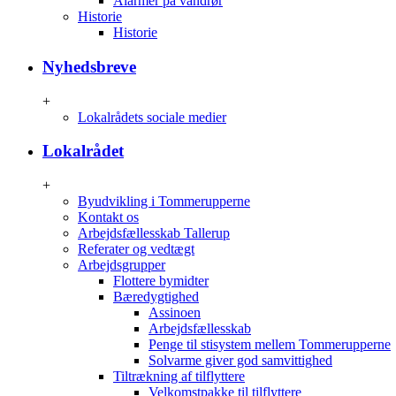
Alarmer på vandrør
Historie
Historie
Nyhedsbreve
+
Lokalrådets sociale medier
Lokalrådet
+
Byudvikling i Tommerupperne
Kontakt os
Arbejdsfællesskab Tallerup
Referater og vedtægt
Arbejdsgrupper
Flottere bymidter
Bæredygtighed
Assinoen
Arbejdsfællesskab
Penge til stisystem mellem Tommerupperne
Solvarme giver god samvittighed
Tiltrækning af tilflyttere
Velkomstpakke til tilflyttere