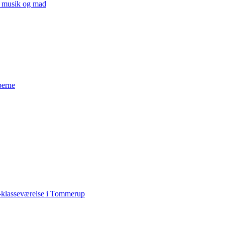
v, musik og mad
perne
-klasseværelse i Tommerup