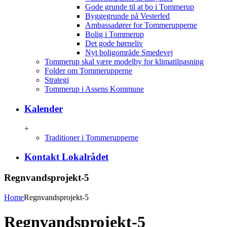
Gode grunde til at bo i Tommerup
Byggegrunde på Vesterled
Ambassadører for Tommerupperne
Bolig i Tommerup
Det gode børneliv
Nyt boligområde Smedevej
Tommerup skal være modelby for klimatilpasning
Folder om Tommerupperne
Strategi
Tommerup i Assens Kommune
Kalender
+
Traditioner i Tommerupperne
Kontakt Lokalrådet
Regnvandsprojekt-5
Home
Regnvandsprojekt-5
Regnvandsprojekt-5