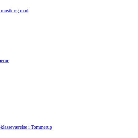
v, musik og mad
perne
-klasseværelse i Tommerup