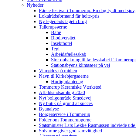
Nyheder
Første festival i Tommerup: En dag fyldt med sjo
Lokalrådsformand får helte-pris
Ny legeplads taget i brug
Tallerupsøerne
Bane
Biodiversitet
Insekthotel
Tegl
Arbejdsfællesskab
Stor opbakning til fællesskabet i Tommerup
Stationsbyens klimasøer på vej
Vi mødes på midten
Navn til Kirkebjergsøerne
Hurtig plantedag
Tommerup Keramiske Værksted
Affaldsindsamling 2020
Nyt boligområde Smedevej
Ny butik på grund af succes
Byanalyse
Borgerservice i Tommerup
Folder om Tommerupperne
Statsminister Lars Løkke Rasmussen indviede ude
Solvarme giver god samvittighed