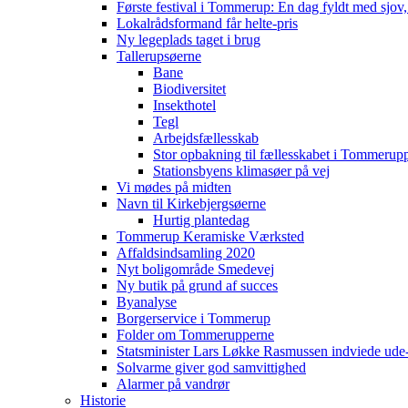
Første festival i Tommerup: En dag fyldt med sjo
Lokalrådsformand får helte-pris
Ny legeplads taget i brug
Tallerupsøerne
Bane
Biodiversitet
Insekthotel
Tegl
Arbejdsfællesskab
Stor opbakning til fællesskabet i Tommerup
Stationsbyens klimasøer på vej
Vi mødes på midten
Navn til Kirkebjergsøerne
Hurtig plantedag
Tommerup Keramiske Værksted
Affaldsindsamling 2020
Nyt boligområde Smedevej
Ny butik på grund af succes
Byanalyse
Borgerservice i Tommerup
Folder om Tommerupperne
Statsminister Lars Løkke Rasmussen indviede ude
Solvarme giver god samvittighed
Alarmer på vandrør
Historie