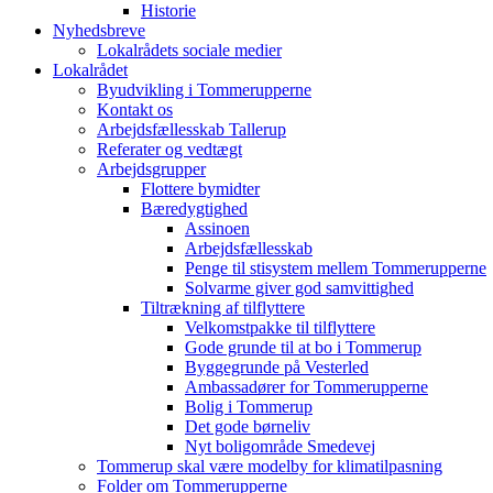
Historie
Nyhedsbreve
Lokalrådets sociale medier
Lokalrådet
Byudvikling i Tommerupperne
Kontakt os
Arbejdsfællesskab Tallerup
Referater og vedtægt
Arbejdsgrupper
Flottere bymidter
Bæredygtighed
Assinoen
Arbejdsfællesskab
Penge til stisystem mellem Tommerupperne
Solvarme giver god samvittighed
Tiltrækning af tilflyttere
Velkomstpakke til tilflyttere
Gode grunde til at bo i Tommerup
Byggegrunde på Vesterled
Ambassadører for Tommerupperne
Bolig i Tommerup
Det gode børneliv
Nyt boligområde Smedevej
Tommerup skal være modelby for klimatilpasning
Folder om Tommerupperne