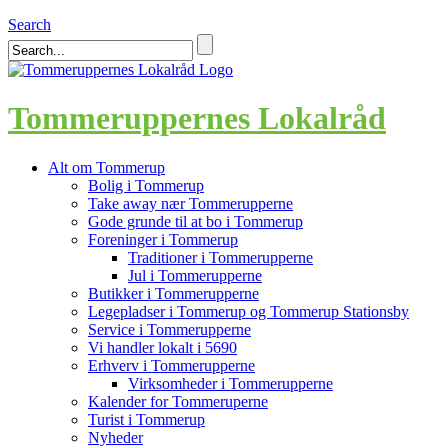
Search
Tommeruppernes Lokalråd
Alt om Tommerup
Bolig i Tommerup
Take away nær Tommerupperne
Gode grunde til at bo i Tommerup
Foreninger i Tommerup
Traditioner i Tommerupperne
Jul i Tommerupperne
Butikker i Tommerupperne
Legepladser i Tommerup og Tommerup Stationsby
Service i Tommerupperne
Vi handler lokalt i 5690
Erhverv i Tommerupperne
Virksomheder i Tommerupperne
Kalender for Tommeruperne
Turist i Tommerup
Nyheder