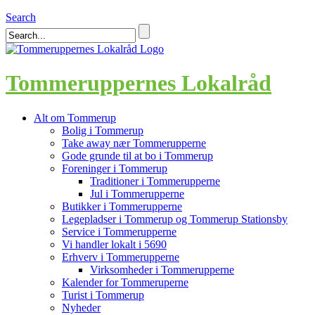
Search
Tommeruppernes Lokalråd
Alt om Tommerup
Bolig i Tommerup
Take away nær Tommerupperne
Gode grunde til at bo i Tommerup
Foreninger i Tommerup
Traditioner i Tommerupperne
Jul i Tommerupperne
Butikker i Tommerupperne
Legepladser i Tommerup og Tommerup Stationsby
Service i Tommerupperne
Vi handler lokalt i 5690
Erhverv i Tommerupperne
Virksomheder i Tommerupperne
Kalender for Tommeruperne
Turist i Tommerup
Nyheder