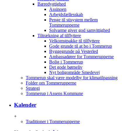
Bæredygtighed
Assinoen
Arbejdsfællesskab
Penge til stisystem mellem
Tommerupperne
Solvarme giver god samvittighed
Tiltrækning af tilflyttere
Velkomstpakke til tilflyttere
Gode grunde til at bo i Tommerup
Byggegrunde på Vesterled
Ambassadører for Tommerupperne
Bolig i Tommerup
Det gode børneliv
Nyt boligområde Smedevej
Tommerup skal være modelby for klimatilpasning
Folder om Tommerupperne
Strategi
Tommerup i Assens Kommune
Kalender
+
Traditioner i Tommerupperne