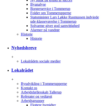
Ny butik på grund af succes
Byanalyse
Borgerservice i Tommerup
Folder om Tommerupperne
Statsminister Lars Løkke Rasmussen indviede
ude-klasseværelse i Tommerup
Solvarme giver god samvittighed
Alarmer på vandrør
Historie
Historie
Nyhedsbreve
+
Lokalrådets sociale medier
Lokalrådet
+
Byudvikling i Tommerupperne
Kontakt os
Arbejdsfællesskab Tallerup
Referater og vedtægt
Arbejdsgrupper
Flottere bymidter