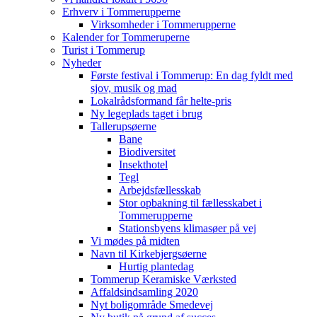
Erhverv i Tommerupperne
Virksomheder i Tommerupperne
Kalender for Tommeruperne
Turist i Tommerup
Nyheder
Første festival i Tommerup: En dag fyldt med
sjov, musik og mad
Lokalrådsformand får helte-pris
Ny legeplads taget i brug
Tallerupsøerne
Bane
Biodiversitet
Insekthotel
Tegl
Arbejdsfællesskab
Stor opbakning til fællesskabet i
Tommerupperne
Stationsbyens klimasøer på vej
Vi mødes på midten
Navn til Kirkebjergsøerne
Hurtig plantedag
Tommerup Keramiske Værksted
Affaldsindsamling 2020
Nyt boligområde Smedevej