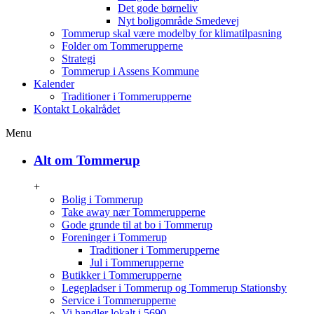
Det gode børneliv
Nyt boligområde Smedevej
Tommerup skal være modelby for klimatilpasning
Folder om Tommerupperne
Strategi
Tommerup i Assens Kommune
Kalender
Traditioner i Tommerupperne
Kontakt Lokalrådet
Menu
Alt om Tommerup
+
Bolig i Tommerup
Take away nær Tommerupperne
Gode grunde til at bo i Tommerup
Foreninger i Tommerup
Traditioner i Tommerupperne
Jul i Tommerupperne
Butikker i Tommerupperne
Legepladser i Tommerup og Tommerup Stationsby
Service i Tommerupperne
Vi handler lokalt i 5690