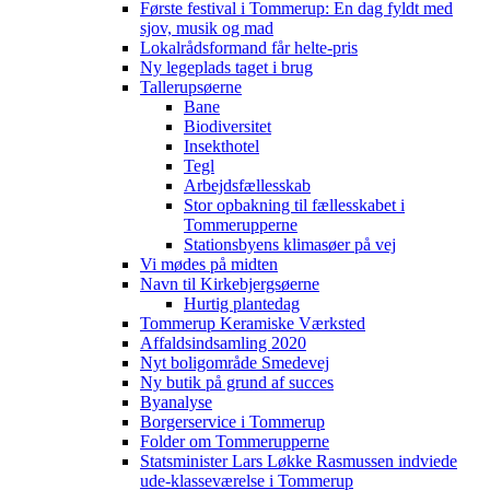
Første festival i Tommerup: En dag fyldt med
sjov, musik og mad
Lokalrådsformand får helte-pris
Ny legeplads taget i brug
Tallerupsøerne
Bane
Biodiversitet
Insekthotel
Tegl
Arbejdsfællesskab
Stor opbakning til fællesskabet i
Tommerupperne
Stationsbyens klimasøer på vej
Vi mødes på midten
Navn til Kirkebjergsøerne
Hurtig plantedag
Tommerup Keramiske Værksted
Affaldsindsamling 2020
Nyt boligområde Smedevej
Ny butik på grund af succes
Byanalyse
Borgerservice i Tommerup
Folder om Tommerupperne
Statsminister Lars Løkke Rasmussen indviede
ude-klasseværelse i Tommerup