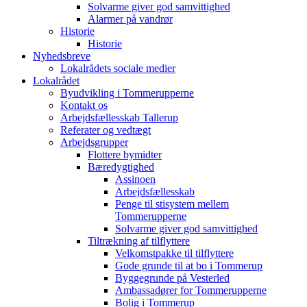
Solvarme giver god samvittighed
Alarmer på vandrør
Historie
Historie
Nyhedsbreve
Lokalrådets sociale medier
Lokalrådet
Byudvikling i Tommerupperne
Kontakt os
Arbejdsfællesskab Tallerup
Referater og vedtægt
Arbejdsgrupper
Flottere bymidter
Bæredygtighed
Assinoen
Arbejdsfællesskab
Penge til stisystem mellem
Tommerupperne
Solvarme giver god samvittighed
Tiltrækning af tilflyttere
Velkomstpakke til tilflyttere
Gode grunde til at bo i Tommerup
Byggegrunde på Vesterled
Ambassadører for Tommerupperne
Bolig i Tommerup