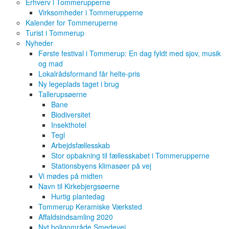
Erhverv i Tommerupperne
Virksomheder i Tommerupperne
Kalender for Tommeruperne
Turist i Tommerup
Nyheder
Første festival i Tommerup: En dag fyldt med sjov, musik
og mad
Lokalrådsformand får helte-pris
Ny legeplads taget i brug
Tallerupsøerne
Bane
Biodiversitet
Insekthotel
Tegl
Arbejdsfællesskab
Stor opbakning til fællesskabet i Tommerupperne
Stationsbyens klimasøer på vej
Vi mødes på midten
Navn til Kirkebjergsøerne
Hurtig plantedag
Tommerup Keramiske Værksted
Affaldsindsamling 2020
Nyt boligområde Smedevej