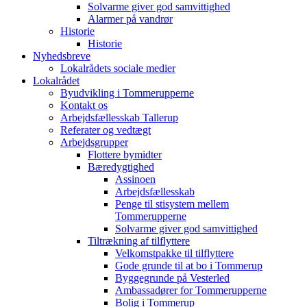
Solvarme giver god samvittighed
Alarmer på vandrør
Historie
Historie
Nyhedsbreve
Lokalrådets sociale medier
Lokalrådet
Byudvikling i Tommerupperne
Kontakt os
Arbejdsfællesskab Tallerup
Referater og vedtægt
Arbejdsgrupper
Flottere bymidter
Bæredygtighed
Assinoen
Arbejdsfællesskab
Penge til stisystem mellem
Tommerupperne
Solvarme giver god samvittighed
Tiltrækning af tilflyttere
Velkomstpakke til tilflyttere
Gode grunde til at bo i Tommerup
Byggegrunde på Vesterled
Ambassadører for Tommerupperne
Bolig i Tommerup