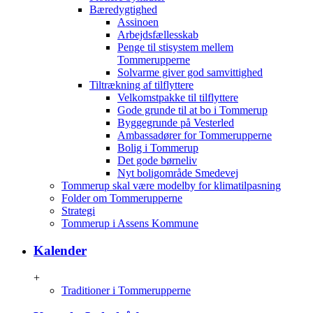
Bæredygtighed
Assinoen
Arbejdsfællesskab
Penge til stisystem mellem
Tommerupperne
Solvarme giver god samvittighed
Tiltrækning af tilflyttere
Velkomstpakke til tilflyttere
Gode grunde til at bo i Tommerup
Byggegrunde på Vesterled
Ambassadører for Tommerupperne
Bolig i Tommerup
Det gode børneliv
Nyt boligområde Smedevej
Tommerup skal være modelby for klimatilpasning
Folder om Tommerupperne
Strategi
Tommerup i Assens Kommune
Kalender
+
Traditioner i Tommerupperne