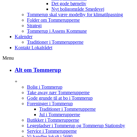
Det gode børneliv
Nyt boligområde Smedevej
Tommerup skal være modelby for klimatilpasning
Folder om Tommerupperne
Strategi
Tommerup i Assens Kommune
Kalender
Traditioner i Tommerupperne
Kontakt Lokalrådet
Menu
Alt om Tommerup
+
Bolig i Tommerup
Take away nær Tommerupperne
Gode grunde til at bo i Tommerup
Foreninger i Tommerup
Traditioner i Tommerupperne
Jul i Tommerupperne
Butikker i Tommerupperne
Legepladser i Tommerup og Tommerup Stationsby
Service i Tommerupperne
Vi handler lokalt i 5690