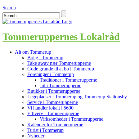
Search
Tommeruppernes Lokalråd
Alt om Tommerup
Bolig i Tommerup
Take away nær Tommerupperne
Gode grunde til at bo i Tommerup
Foreninger i Tommerup
Traditioner i Tommerupperne
Jul i Tommerupperne
Butikker i Tommerupperne
Legepladser i Tommerup og Tommerup Stationsby
Service i Tommerupperne
Vi handler lokalt i 5690
Erhverv i Tommerupperne
Virksomheder i Tommerupperne
Kalender for Tommeruperne
Turist i Tommerup
Nyheder