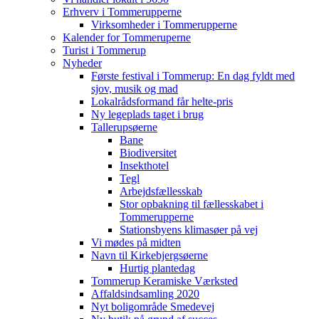
Erhverv i Tommerupperne
Virksomheder i Tommerupperne
Kalender for Tommeruperne
Turist i Tommerup
Nyheder
Første festival i Tommerup: En dag fyldt med
sjov, musik og mad
Lokalrådsformand får helte-pris
Ny legeplads taget i brug
Tallerupsøerne
Bane
Biodiversitet
Insekthotel
Tegl
Arbejdsfællesskab
Stor opbakning til fællesskabet i
Tommerupperne
Stationsbyens klimasøer på vej
Vi mødes på midten
Navn til Kirkebjergsøerne
Hurtig plantedag
Tommerup Keramiske Værksted
Affaldsindsamling 2020
Nyt boligområde Smedevej