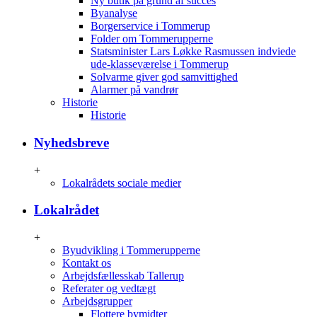
Ny butik på grund af succes
Byanalyse
Borgerservice i Tommerup
Folder om Tommerupperne
Statsminister Lars Løkke Rasmussen indviede
ude-klasseværelse i Tommerup
Solvarme giver god samvittighed
Alarmer på vandrør
Historie
Historie
Nyhedsbreve
+
Lokalrådets sociale medier
Lokalrådet
+
Byudvikling i Tommerupperne
Kontakt os
Arbejdsfællesskab Tallerup
Referater og vedtægt
Arbejdsgrupper
Flottere bymidter