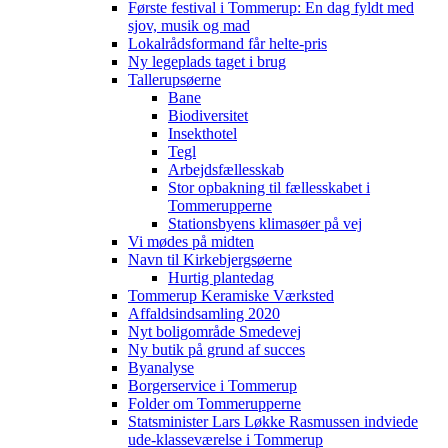
Første festival i Tommerup: En dag fyldt med
sjov, musik og mad
Lokalrådsformand får helte-pris
Ny legeplads taget i brug
Tallerupsøerne
Bane
Biodiversitet
Insekthotel
Tegl
Arbejdsfællesskab
Stor opbakning til fællesskabet i
Tommerupperne
Stationsbyens klimasøer på vej
Vi mødes på midten
Navn til Kirkebjergsøerne
Hurtig plantedag
Tommerup Keramiske Værksted
Affaldsindsamling 2020
Nyt boligområde Smedevej
Ny butik på grund af succes
Byanalyse
Borgerservice i Tommerup
Folder om Tommerupperne
Statsminister Lars Løkke Rasmussen indviede
ude-klasseværelse i Tommerup